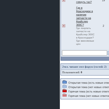
19
глянуть таз?
шляпа какая то нужны 20 радиуса
Где в
Краснодаре в
наличие
запчасти на
Крайслер
300С?
2
Где покупать
запчасти на
Крайслер 300С
в Краснодаре?
Где вменяемые
цен
2
чел. читают этот форум (гостей: 2)
Пользователей:
0
Открытая тема (есть новые отв
Открытая тема (нет новых ответ
Горячая тема (есть новые ответ
Горячая тема (нет новых ответо