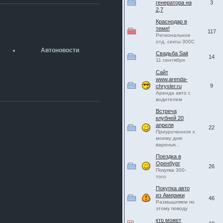
разболтовка 5х114.3 спокойно
генератора на
3
садится на наши ступицы
2,7
Краснодар в
aleks423
теме!
5 июля 2026
117
Региональное
[b]ogneyar001[/b],
отд. секты 300С
Рад приветствовать!
Автоновости
А здесь уже кладбищенская тишина...
Свадьба Sait
14
Как, приобретением доволен?
11 сентября
Сайт
ogneyar001
www.arenda-
2 июля 2026
9
chrysler.ru
Всем привет Год не было.
Аренда авто с
Разбил в \"хлам\" машину. Сейчас
водителем
купил другую. Но уже европу.
Встреча
iMrCoffeeBLR4
клубней 20
2 июля 2026
апреля
22
[quote=vanos86]https://baza.dro
Приуроченное к
моему дню
m.ru/ekaterinburg/wheel/disc/kolesnyj-
варенья...
disk-replica-legeartis-cr4-7-5j-r18-5-115-
et24-dia71-6-s-
Поездка в
g3280718810.html[/quote]
Оренбург
26
У меня такие же стоят в Литве
Покупка 300-
покупал с резиной норм диски правда
того
за реплику не скажу там орига
Покупка авто
из Америки
iMrCoffeeBLR4
46
Размышляем по
2 июля 2026
этому поводу
А то с нашей разболтовкой не
могу найти нормальные диски одна
кто может