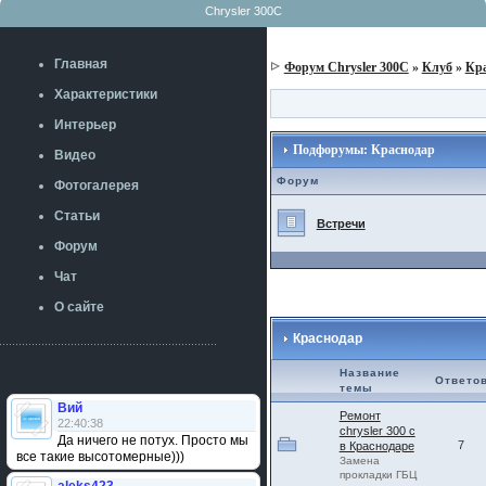
Chrysler 300C
Главная
Форум Chrysler 300C
»
Клуб
»
Кр
Характеристики
Интерьер
Подфорумы: Краснодар
Видео
Форум
Фотогалерея
Статьи
Встречи
Форум
Чат
О сайте
Краснодар
Название
Ответо
темы
Вий
Ремонт
22:40:38
chrysler 300 c
Да ничего не потух. Просто мы
7
в Краснодаре
все такие высотомерные)))
Замена
прокладки ГБЦ