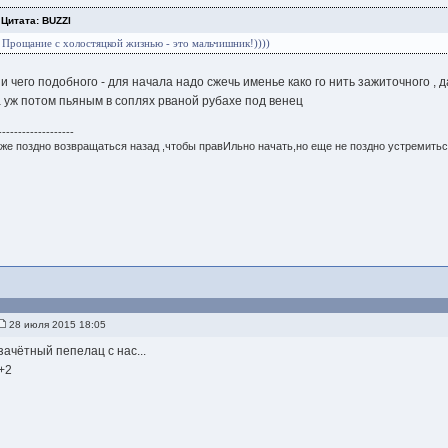
Цитата: BUZZI
Прощание с холостяцкой жизнью - это мальчишник!))))
ни чего подобного - для начала надо сжечь именье како го нить зажиточного , д
а уж потом пьяным в соплях рваной рубахе под венец
-------------------
же поздно возвращаться назад ,чтобы правИльно начать,но еще не поздно устремитьс
28 июля 2015 18:05
зачётный пепелац с нас...
+2