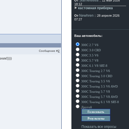
Siarhei888a
От
:: 12 мая 2026
18:12
кастомная приборка
Newhren
От
:: 28 апреля 2026
07:27
Ваш автомобиль:
300C 2.7 V6
300C 3.0 CRD
Сообщение #
2
300C 3.5 V6
ик!))))
300C 5.7 V8
300C 6.1 V8 SRT-8
300C Touring 2.7 V6
300C Touring 3.0 CRD
300C Touring 3.5 V6
300C Touring 3.5 V6 AWD
300C Touring 5.7 V8
300C Touring 5.7 V8 AWD
300C Touring 6.1 V8 SRT-8
Другой
Показать все опросы