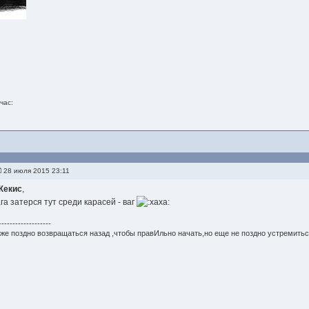
час:
28 июля 2015 23:11
Жекис
,
ага затерся тут среди карасей - ваг
-------------------
же поздно возвращаться назад ,чтобы правИльно начать,но еще не поздно устремитьс