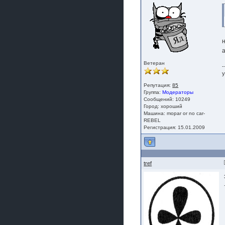
Ветеран
-
у
Репутация:
85
Группа:
Модераторы
Сообщений: 10249
Город: хороший
Машина: mopar or no car-
REBEL
Регистрация: 15.01.2009
tref