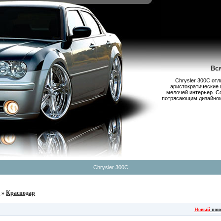
Вс
Chrysler 300С от
аристократические 
мелочей интерьер. С
потрясающим дизайном,
Chrysler 300C
б
»
Краснодар
Новый
пои