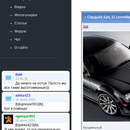
Видео
Фотогалерея
Свадьба Sait, 11 сентяб
Статьи
Sait
Форум
Чат
О сайте
Вий
22:40:38
Да ничего не потух. Просто мы
все такие высотомерные)))
aleks423
16 июля 2026
[b]ogneyar001[/b],
Бог в помощь!
ogneyar001
15 июля 2026
[b]aleks423[/b]
Продвинутый
Я уже понял, за год окончательно