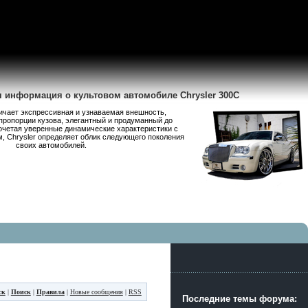
я информация о культовом автомобиле Chrysler 300C
личает экспрессивная и узнаваемая внешность,
пропорции кузова, элегантный и продуманный до
очетая уверенные динамические характеристики с
 Chrysler определяет облик следующего поколения
своих автомобилей.
ск
|
Поиск
|
Правила
|
Новые сообщения
|
RSS
Последние темы форума: