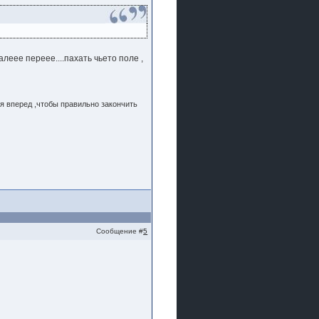
алеее переее....пахать чьето поле ,
я вперед ,чтобы правильно закончить
Сообщение #
5