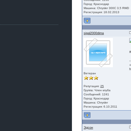
Как, приобретением доволен?
Город: Краснодар
Машина: Chrysler 300C 3,5 RWD
ogneyar001
Регистрация: 18.02.2013
2 июля 2026
Всем привет Год не было.
Разбил в \"хлам\" машину. Сейчас
купил другую. Но уже европу.
sigal2000dima
iMrCoffeeBLR4
2 июля 2026
[quote=vanos86]https://baza.dro
m.ru/ekaterinburg/wheel/disc/kolesnyj-
disk-replica-legeartis-cr4-7-5j-r18-5-115-
et24-dia71-6-s-
g3280718810.html[/quote]
-
У меня такие же стоят в Литве
+
покупал с резиной норм диски правда
h
за реплику не скажу там орига
Ветеран
iMrCoffeeBLR4
2 июля 2026
Репутация:
25
А то с нашей разболтовкой не
Группа:
Член клуба
могу найти нормальные диски одна
Сообщений: 1241
Город: Краснодар
шляпа какая то нужны 20 радиуса
Машина: Chrysler
Регистрация: 6.10.2011
Эдсон