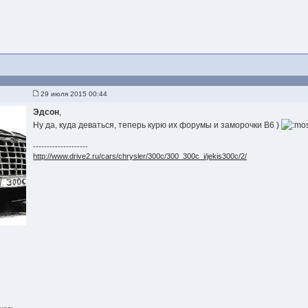
29 июля 2015 00:44
Эдсон
,
Ну да, куда деваться, теперь курю их форумы и заморочки B6 )
--------------------
http://www.drive2.ru/cars/chrysler/300c/300_300c_i/jekis300c/2/