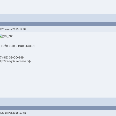
28 июля 2015 17:39
я тебе еще в мае сказал
-------------------
7 (9I8) 32-OO-999
ttp://свадебныеавто.рф/
28 июля 2015 17:51