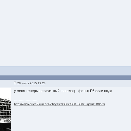
28 июля 2015 19:26
у меня теперь не зачетный пепелац... фольц Б6 если нада
--------------------
http://www.drive2.ru/cars/chrysler/300c/300_300c_i/jekis300c/2/