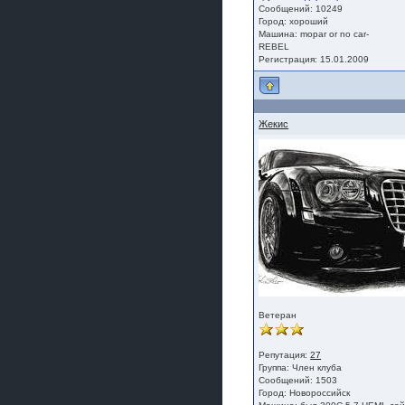
Сообщений: 10249
Город: хороший
Машина: mopar or no car-
REBEL
Регистрация: 15.01.2009
Жекис
Ветеран
Репутация:
27
Группа:
Член клуба
Сообщений: 1503
Город: Новороссийск