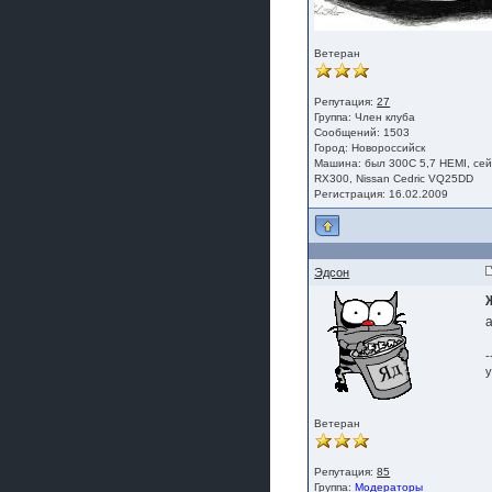
Ветеран
Репутация:
27
Группа:
Член клуба
Сообщений: 1503
Город: Новороссийск
Машина: был 300C 5,7 HEMI, сей
RX300, Nissan Cedric VQ25DD
Регистрация: 16.02.2009
Эдсон
-
у
Ветеран
Репутация:
85
Группа:
Модераторы