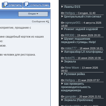
Лампы D1S
Hellguy
От
:: Сегодня, 11:40
Опции
Центральный стоп-сигнал
Сообщение #
1
ogneyar001
От
:: 4 августа 2026
18:09
роприятие, прощание с
Ремонт задней ходовой
RR300
От
:: 19 июня 2026 20:20
 мне свадебный кортеж из наших
Шумит подшипник
передней ступицы. Help!
мске.
mikki777
От
:: 18 июня 2026 16:21
Авторазбор LX платформы
во человек для ресторана.
fedot75
От
:: 16 июня 2026 10:30
Зеркала
New Wave
От
:: 13 июня 2026
09:53
Рулевая рейка
Hellguy
От
:: 21 мая 2026 07:57
как проверить
производительность
кондиционера
gangster
От
:: 20 мая 2026 21:51
Зеркала (Проблема)