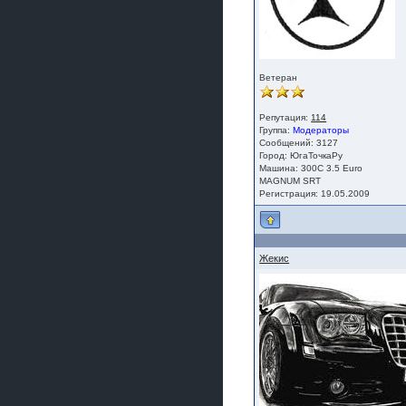
Ветеран
Репутация:
114
Группа:
Модераторы
Сообщений: 3127
Город: ЮгаТочкаРу
Машина: 300С 3.5 Euro
MAGNUM SRT
Регистрация: 19.05.2009
Жекис