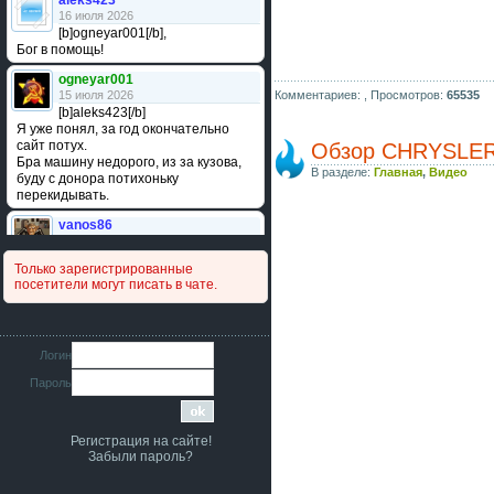
aleks423
16 июля 2026
[b]ogneyar001[/b],
Бог в помощь!
ogneyar001
15 июля 2026
Комментариев: ,
Просмотров:
65535
[b]aleks423[/b]
Я уже понял, за год окончательно
сайт потух.
Обзор CHRYSLER 
Бра машину недорого, из за кузова,
В разделе:
Главная
,
Видео
буду с донора потихоньку
перекидывать.
vanos86
14 июля 2026
Привет народ. Кто нибудь
Только зарегистрированные
сравнивал подушку акпп бензиновой и
посетители могут писать в чате.
дизельной машины намера
4578063AG и 4578061AG? По фото
очень похожи.
iMrCoffeeBLR4
Логин
11 июля 2026
Пароль
[b]era124[/b],
Ага понял буду знать спасибо
большое :smile:
Регистрация на сайте!
era124
Забыли пароль?
7 июля 2026
[b]iMrCoffeeBLR4[/b],