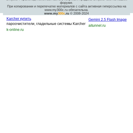
форуме.
При копировании и перепечатке материалов с сайта активная гиперссылка на
www.my300c.ru обязательна.
www.my
300c
.ru
© 2008-2024
Karcher купить
Gemini 2.5 Flash Image
пароочистители, гладильные системы Karcher
aitunnel.ru
k-online.ru