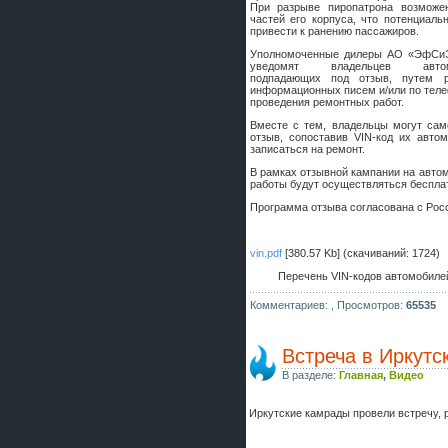
При разрыве пиропатрона возможе
шляпа какая то нужны 20 радиуса
частей его корпуса, что потенциаль
привести к ранению пассажиров.
Уполномоченные дилеры АО «ЭфСи
уведомят владельцев автомо
подпадающих под отзыв, путем р
информационных писем и/или по теле
проведения ремонтных работ.
Вместе с тем, владельцы могут сам
отзыв, сопоставив VIN-код их авт
записаться на ремонт.
В рамках отзывной кампании на авто
работы будут осуществляться бесплат
Программа отзыва согласована с Рос
vin.pdf
[380.57 Kb] (cкачиваний: 1724)
Перечень VIN-кодов автомобиле
Комментариев: ,
Просмотров:
65535
Встреча в Иркутс
В разделе:
Главная
,
Видео
Иркутские камрады провели встречу, 