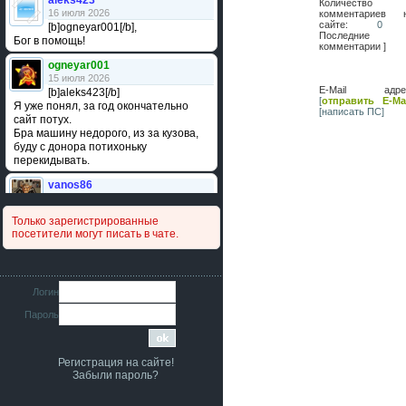
aleks423
Количество
16 июля 2026
комментариев 
сайте:
0
[b]ogneyar001[/b],
Последние
Бог в помощь!
комментарии ]
ogneyar001
15 июля 2026
E-Mail адре
[b]aleks423[/b]
[
отправить E-Mai
Я уже понял, за год окончательно
[написать ПС]
сайт потух.
Бра машину недорого, из за кузова,
буду с донора потихоньку
перекидывать.
vanos86
14 июля 2026
Привет народ. Кто нибудь
Только зарегистрированные
сравнивал подушку акпп бензиновой и
посетители могут писать в чате.
дизельной машины намера
4578063AG и 4578061AG? По фото
очень похожи.
iMrCoffeeBLR4
Логин
11 июля 2026
Пароль
[b]era124[/b],
Ага понял буду знать спасибо
большое :smile:
Регистрация на сайте!
era124
Забыли пароль?
7 июля 2026
[b]iMrCoffeeBLR4[/b],