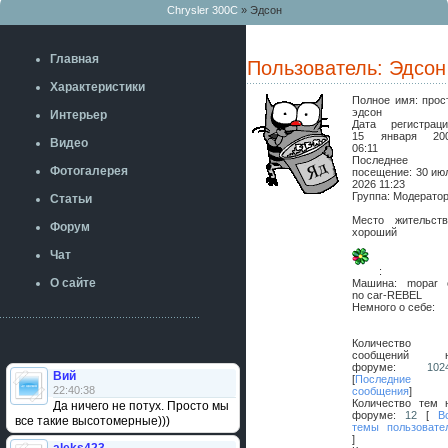
Chrysler 300C
» Эдсон
Главная
Пользователь: Эдсон
Характеристики
Полное имя:
прос
эдсон
Интерьер
Дата регистраци
15 января 20
Видео
06:11
Последнее
Фотогалерея
посещение:
30 ию
2026 11:23
Группа: Модерато
Статьи
Место жительств
Форум
хороший
Чат
:
О сайте
Машина:
mopar 
no car-REBEL
Немного о себе:
Количество
сообщений 
форуме:
102
Вий
[
Последние
22:40:38
сообщения
]
Количество тем 
Да ничего не потух. Просто мы
форуме:
12
[
В
все такие высотомерные)))
темы пользовате
]