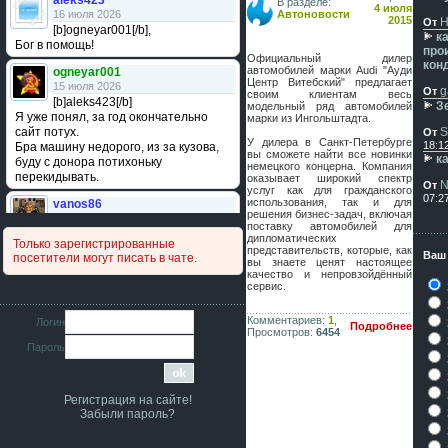
aleks423
В разделе:
4 июля
16 июля 2026
Автоновости
2015
H
От
[b]ogneyar001[/b],
к
Бог в помощь!
про
Официальный дилер
кон
автомобилей марки Audi "Ауди
ogneyar001
Центр Витебский" предлагает
15 июля 2026
g
От
своим клиентам весь
[b]aleks423[/b]
З
модельный ряд автомобилей
Я уже понял, за год окончательно
марки из Ингольштадта.
сайт потух.
S
От
У дилера в Санкт-Петербурге
18:1
Бра машину недорого, из за кузова,
вы сможете найти все новинки
к
буду с донора потихоньку
немецкого концерна. Компания
перекидывать.
оказывает широкий спектр
N
От
услуг как для гражданского
07:2
использования, так и для
vanos86
решения бизнес-задач, включая
14 июля 2026
поставку автомобилей для
Привет народ. Кто нибудь
дипломатических
Только зарегистрированные
сравнивал подушку акпп бензиновой и
представительств, которые, как
Ваш
посетители могут писать в чате.
вы знаете ценят настоящее
дизельной машины намера
качество и непровзойдённый
4578063AG и 4578061AG? По фото
сервис.
очень похожи.
iMrCoffeeBLR4
Комментариев:
1
,
Логин
Подробнее
Просмотров:
6454
11 июля 2026
Пароль
[b]era124[/b],
Ага понял буду знать спасибо
большое :smile:
Регистрация на сайте!
era124
Забыли пароль?
7 июля 2026
[b]iMrCoffeeBLR4[/b],