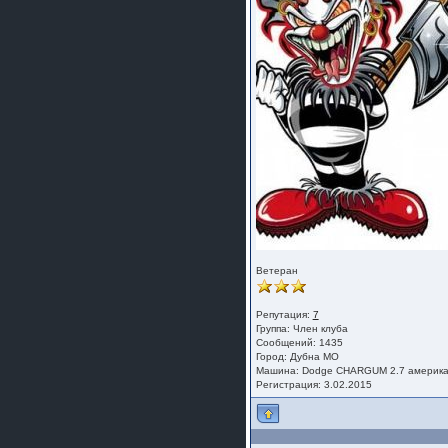
Ветеран
Репутация:
7
Группа:
Член клуба
Сообщений: 1435
Город: Дубна МО
Машина: Dodge CHARGUM 2.7 америк
Регистрация: 3.02.2015