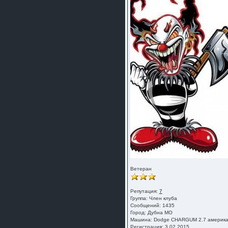
Ветеран
Репутация:
7
Группа:
Член клуба
Сообщений: 1435
Город: Дубна МО
Машина: Dodge CHARGUM 2.7 америк
Регистрация: 3.02.2015