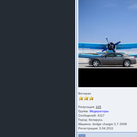
Ветеран
Репутация:
105
Группа:
Модераторы
Сообщений: 4117
Город: беларусь
Машина: dodge charger 2,7 2008
Регистрация: 3.04.2011