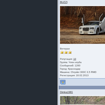
шляпа какая то нужны 20 радиуса
BUZZI
Ветеран
Репутация:
10
Группа:
Член клуба
Сообщений: 1260
Город: Краснодар
Машина: Chrysler 300C 3,5 RWD
Регистрация: 18.02.2013
Dimka1981