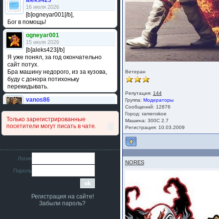
aleks423
16 июля 2026
[b]ogneyar001[/b],
Бог в помощь!
ogneyar001
15 июля 2026
[b]aleks423[/b]
Я уже понял, за год окончательно
сайт потух.
Бра машину недорого, из за кузова,
Ветеран
буду с донора потихоньку
перекидывать.
Репутация:
144
vanos86
Группа:
Модераторы
14 июля 2026
Сообщений: 12876
Привет народ. Кто нибудь
Город: ramenskoe
Только зарегистрированные
Машина: 300C 2.7
сравнивал подушку акпп бензиновой и
посетители могут писать в чате.
Регистрация: 10.03.2009
дизельной машины намера
4578063AG и 4578061AG? По фото
очень похожи.
iMrCoffeeBLR4
Логин
NORES
11 июля 2026
Пароль
[b]era124[/b],
Ага понял буду знать спасибо
большое :smile:
Регистрация на сайте!
era124
Забыли пароль?
7 июля 2026
[b]iMrCoffeeBLR4[/b],