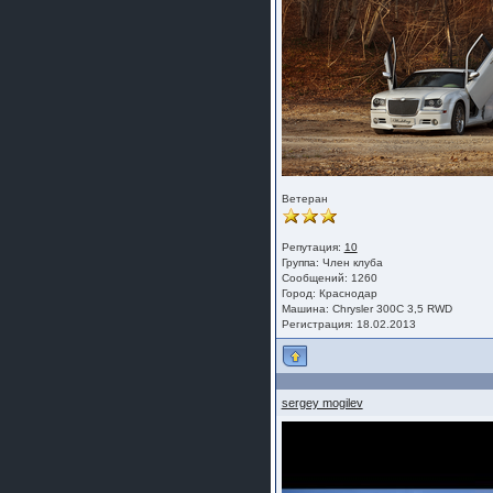
Ветеран
Репутация:
10
Группа:
Член клуба
Сообщений: 1260
Город: Краснодар
Машина: Chrysler 300C 3,5 RWD
Регистрация: 18.02.2013
sergey mogilev