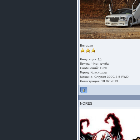
Ветеран
Репутация:
10
Группа:
Член клуба
Сообщений: 1260
Город: Краснодар
Машина: Chrysler 300C 3,5 RWD
Регистрация: 18.02.2013
NORES