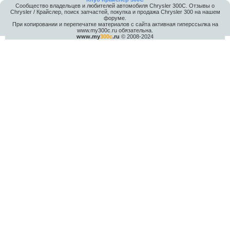
Сообщество владельцев и любителей автомобиля Chrysler 300С. Отзывы о
Chrysler / Крайслер, поиск запчастей, покупка и продажа Chrysler 300 на нашем
форуме.
При копировании и перепечатке материалов с сайта активная гиперссылка на
www.my300c.ru обязательна.
www.my
300c
.ru
© 2008-2024