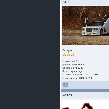
BUZZI
Ветеран
Репутация:
10
Группа:
Член клуба
Сообщений: 1260
Город: Краснодар
Машина: Chrysler 300C 3,5 RWD
Регистрация: 18.02.2013
NORES