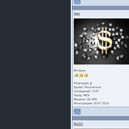
Inter
Ветеран
Репутация:
3
Группа:
Посетители
Сообщений: 1747
Город: МСК
Машина: Не 300.
Регистрация: 24.07.2013
BUZZI