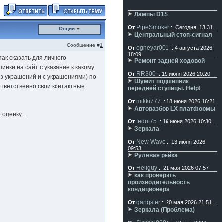
Лампы D1S
PipeSmoker
От
:: Сегодня, 13:31
Опции
Центральный стоп-сигнал
Сообщение #
1
ogneyar001
От
:: 4 августа 2026
18:09
 так сказать для личного
Ремонт задней ходовой
инки на сайт с указание к какому
RR300
От
:: 19 июня 2026 20:20
ез украшений и с украшениями) по
Шумит подшипник
оответственно свои контактные
передней ступицы. Help!
mikki777
От
:: 18 июня 2026 16:21
Авторазбор LX платформы
оценку....
fedot75
От
:: 16 июня 2026 10:30
Зеркала
New Wave
От
:: 13 июня 2026
09:53
Рулевая рейка
Hellguy
От
:: 21 мая 2026 07:57
как проверить
производительность
кондиционера
gangster
От
:: 20 мая 2026 21:51
Зеркала (Проблема)