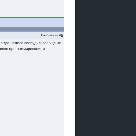
Сообщение #
6
за две недели соорудил, вообще не
нчивая программированием....