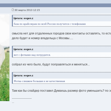
30 марта 2013 12:15
Цитата: evgen.z
база по крайслерам по всей России получится с телефонами
смысла нет для отдаленных городов свои контакты оставлять, то ест
дело будет и номер владельца с Москвы.....
Цитата: evgen.z
вот с фотками над потрудится.
собрал из чего было, будут поправляться и меняться...
Цитата: evgen.z
Фотка слишком большая и не качественная
Там как бы слайдер поставил Думаешь размер фото уменьшить? по э
--------------------
...