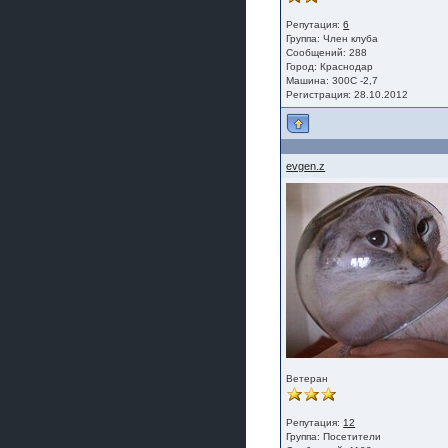
Репутация:
6
Группа:
Член клуба
Сообщений: 288
Город: Краснодар
Машина: 300С -2,7
Регистрация: 28.10.2012
evgen.z
Ветеран
Репутация:
12
Группа:
Посетители