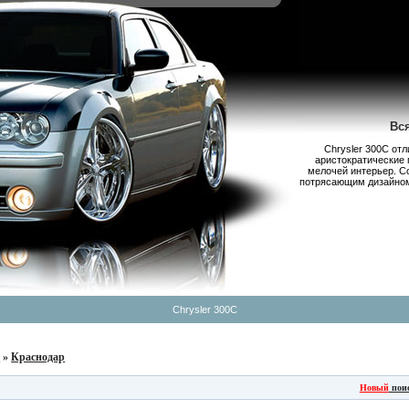
Вс
Chrysler 300С от
аристократические 
мелочей интерьер. С
потрясающим дизайном,
Chrysler 300C
б
»
Краснодар
Новый
пои