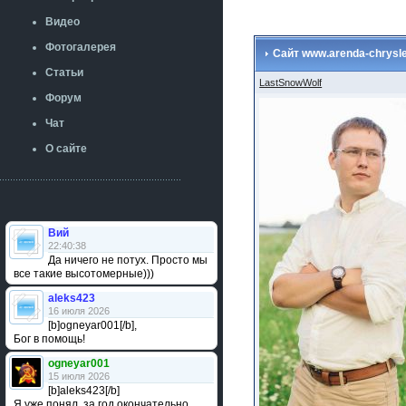
Видео
Фотогалерея
Сайт www.arenda-chrysle
Статьи
LastSnowWolf
Форум
Чат
О сайте
Вий
22:40:38
Да ничего не потух. Просто мы
все такие высотомерные)))
aleks423
16 июля 2026
[b]ogneyar001[/b],
Бог в помощь!
ogneyar001
15 июля 2026
[b]aleks423[/b]
Я уже понял, за год окончательно