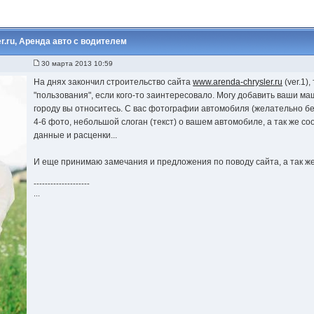
r.ru, Аренда авто с водителем
30 марта 2013 10:59
На днях закончил строительство сайта
www.arenda-chrysler.ru
(ver.1),
"пользования", если кого-то заинтересовало. Могу добавить ваши маш
городу вы относитесь. С вас фотографии автомобиля (желательно б
4-6 фото, небольшой слоган (текст) о вашем автомобиле, а так же с
данные и расценки...
И еще принимаю замечания и предложения по поводу сайта, а так же 
--------------------
...