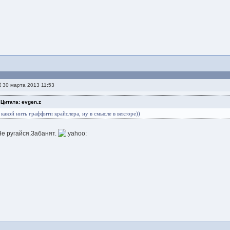
30 марта 2013 11:53
Цитата: evgen.z
какой нить граффити крайслера, ну в смысле в векторе))
Не ругайся.Забанят.