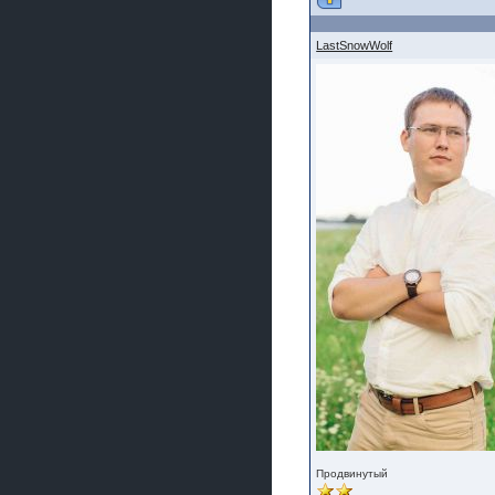
LastSnowWolf
Продвинутый