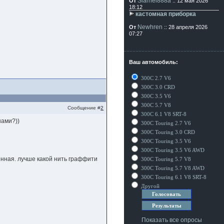
Siarhei888a
От
:: 12 мая 2026
18:12
кастомная приборка
Newhren
От
:: 28 апреля 2026
07:27
Ваш автомобиль:
300C 2.7 V6
300C 3.0 CRD
300C 3.5 V6
300C 5.7 V8
Сообщение #
2
300C 6.1 V8 SRT-8
нами?))
300C Touring 2.7 V6
300C Touring 3.0 CRD
300C Touring 3.5 V6
300C Touring 3.5 V6 AWD
енная. лучше какой нить граффити
300C Touring 5.7 V8
300C Touring 5.7 V8 AWD
300C Touring 6.1 V8 SRT-8
Другой
Показать все опросы