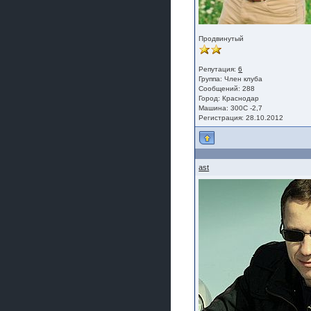
Продвинутый
Репутация:
6
Группа:
Член клуба
Сообщений: 288
Город: Краснодар
Машина: 300С -2,7
Регистрация: 28.10.2012
ast