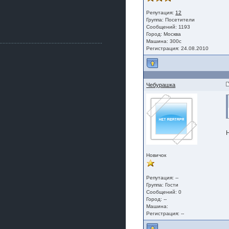
Как, приобретением доволен?
Репутация:
12
ogneyar001
Группа:
Посетители
2 июля 2026
Сообщений: 1193
Всем привет Год не было.
Город: Москва
Разбил в \"хлам\" машину. Сейчас
Машина: 300c
купил другую. Но уже европу.
Регистрация: 24.08.2010
iMrCoffeeBLR4
2 июля 2026
[quote=vanos86]https://baza.dro
m.ru/ekaterinburg/wheel/disc/kolesnyj-
Чебурашка
disk-replica-legeartis-cr4-7-5j-r18-5-115-
et24-dia71-6-s-
g3280718810.html[/quote]
У меня такие же стоят в Литве
покупал с резиной норм диски правда
за реплику не скажу там орига
iMrCoffeeBLR4
2 июля 2026
Новичок
А то с нашей разболтовкой не
могу найти нормальные диски одна
шляпа какая то нужны 20 радиуса
Репутация: --
Группа:
Гости
Сообщений: 0
Город: --
Машина:
Регистрация: --