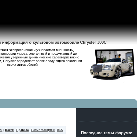
я информация о культовом автомобиле Chrysler 300C
личает экспрессивная и узнаваемая внешность,
пропорции кузова, элегантный и продуманный до
очетая уверенные динамические характеристики с
 Chrysler определяет облик следующего поколения
своих автомобилей.
ск
|
Поиск
|
Правила
|
Новые сообщения
|
RSS
Последние темы форума: