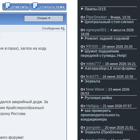
Лампы D1S
PipeSmoker
От
:: Вчера, 13:31
Опции
Центральный стоп-сигнал
Сообщение #
1
ogneyar001
От
:: 4 августа 2026
18:09
.
Ремонт задней ходовой
RR300
От
:: 19 июня 2026 20:20
 в горах), заглох на ходу.
Шумит подшипник
передней ступицы. Help!
mikki777
От
:: 18 июня 2026 16:21
Авторазбор LX платформы
fedot75
От
:: 16 июня 2026 10:30
Зеркала
New Wave
От
:: 13 июня 2026
09:53
Рулевая рейка
ождался аварийный додж. За
Hellguy
От
:: 21 мая 2026 07:57
ание Крайслерообразных!
как проверить
торону Ростова.
производительность
кондиционера
gangster
От
:: 20 мая 2026 21:51
Зеркала (Проблема)
мого форума!