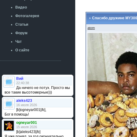
Видео
Фотогалерея
Спасибо дружине MY300C
Статьи
atom
Форум
Чат
О сайте
Вий
22:40:38
Да ничего не потух. Просто мы
все такие высотомерные)))
aleks423
16 июля 2026
[b]ogneyar001[/b],
Бог в помощь!
ogneyar001
15 июля 2026
[b]aleks423[/b]
Я уже понял, за год окончательно