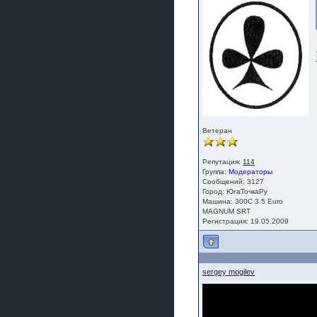
Ветеран
Репутация:
114
Группа:
Модераторы
Сообщений: 3127
Город: ЮгаТочкаРу
Машина: 300С 3.5 Euro
MAGNUM SRT
Регистрация: 19.05.2009
sergey mogilev