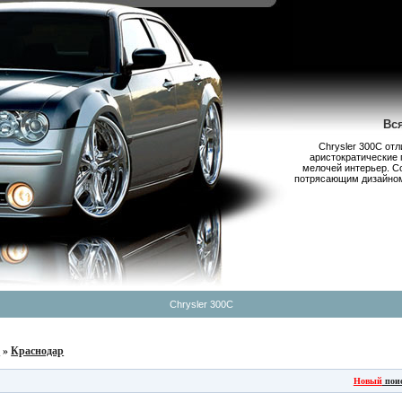
Вс
Chrysler 300С от
аристократические 
мелочей интерьер. С
потрясающим дизайном,
Chrysler 300C
б
»
Краснодар
Новый
пои