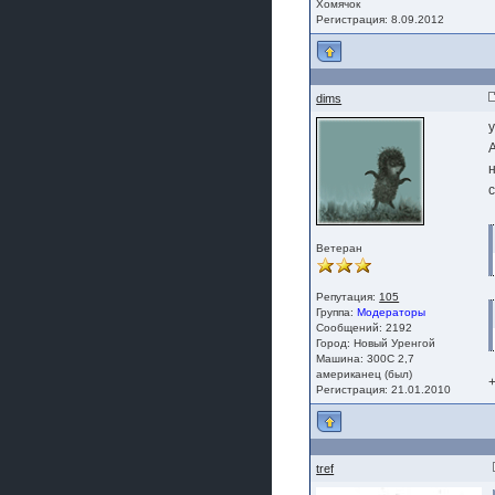
Хомячок
Регистрация: 8.09.2012
dims
с
Ветеран
Репутация:
105
Группа:
Модераторы
Сообщений: 2192
Город: Новый Уренгой
Машина: 300С 2,7
американец (был)
+
Регистрация: 21.01.2010
tref