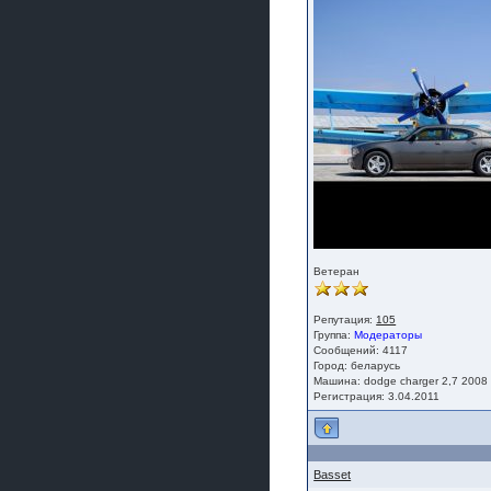
Ветеран
Репутация:
105
Группа:
Модераторы
Сообщений: 4117
Город: беларусь
Машина: dodge charger 2,7 2008
Регистрация: 3.04.2011
Basset