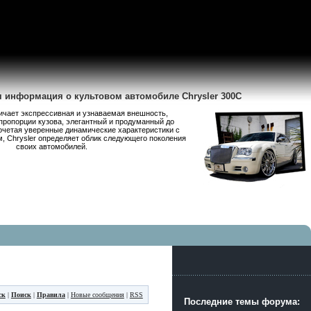
я информация о культовом автомобиле Chrysler 300C
личает экспрессивная и узнаваемая внешность,
пропорции кузова, элегантный и продуманный до
очетая уверенные динамические характеристики с
 Chrysler определяет облик следующего поколения
своих автомобилей.
ск
|
Поиск
|
Правила
|
Новые сообщения
|
RSS
Последние темы форума: