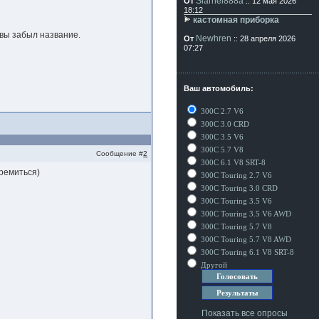
Siarhei888a
От
:: 12 мая 2026
18:12
кастомная приборка
увы забыл название.
Newhren
От
:: 28 апреля 2026
07:27
Ваш автомобиль:
300C 2.7 V6
300C 3.0 CRD
300C 3.5 V6
300C 5.7 V8
Сообщение #
2
300C 6.1 V8 SRT-8
тремиться)
300C Touring 2.7 V6
300C Touring 3.0 CRD
300C Touring 3.5 V6
300C Touring 3.5 V6 AWD
300C Touring 5.7 V8
300C Touring 5.7 V8 AWD
300C Touring 6.1 V8 SRT-8
Другой
Показать все опросы