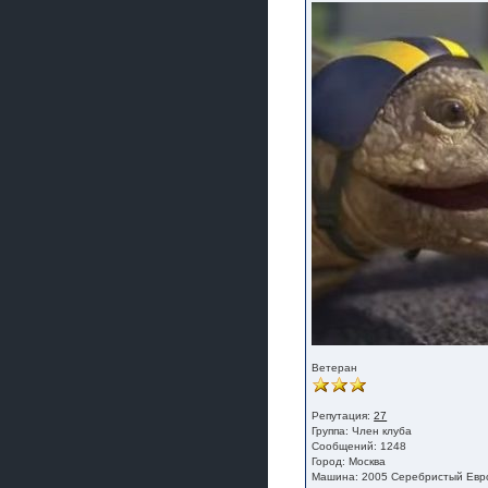
Ветеран
Репутация:
27
Группа:
Член клуба
Сообщений: 1248
Город: Москва
Машина: 2005 Серебристый Евр