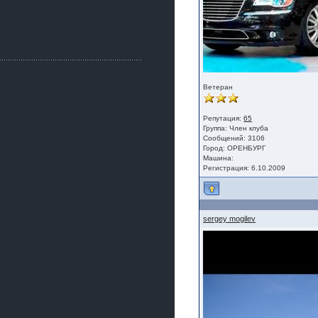
Как, приобретением доволен?
ogneyar001
2 июля 2026
Всем привет Год не было.
Разбил в \"хлам\" машину. Сейчас
купил другую. Но уже европу.
iMrCoffeeBLR4
Ветеран
2 июля 2026
[quote=vanos86]https://baza.dro
m.ru/ekaterinburg/wheel/disc/kolesnyj-
Репутация:
65
disk-replica-legeartis-cr4-7-5j-r18-5-115-
Группа:
Член клуба
et24-dia71-6-s-
Сообщений: 3106
g3280718810.html[/quote]
Город: ОРЕНБУРГ
У меня такие же стоят в Литве
Машина:
покупал с резиной норм диски правда
Регистрация: 6.10.2009
за реплику не скажу там орига
iMrCoffeeBLR4
2 июля 2026
А то с нашей разболтовкой не
sergey mogilev
могу найти нормальные диски одна
шляпа какая то нужны 20 радиуса