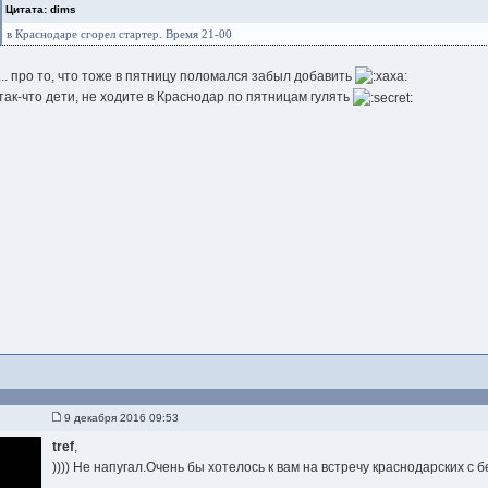
Цитата: dims
в Краснодаре сгорел стартер. Время 21-00
... про то, что тоже в пятницу поломался забыл добавить
так-что дети, не ходите в Краснодар по пятницам гулять
9 декабря 2016 09:53
tref
,
)))) Не напугал.Очень бы хотелось к вам на встречу краснодарских с