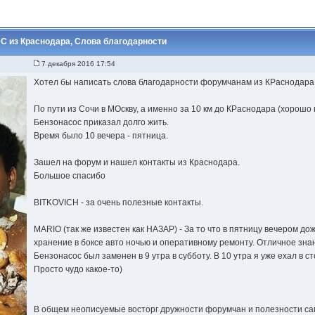
 из Краснодара, Слова благодарности
7 декабря 2016 17:54
Хотел бы написать слова благодарности форумчанам из КРаснодара
По пути из Сочи в МОскву, а именно за 10 км до КРаснодара (хорошо не
Бензонасос приказал долго жить.
Время было 10 вечера - пятница.
Зашел на форум и нашел контакты из Краснодара.
Большое спасибо
BITKOVICH - за очень полезные контакты.
MARIO (так же известен как НАЗАР) - За то что в пятницу вечером д
хранение в боксе авто ночью и оперативному ремонту. Отличное зн
Бензонасос был заменен в 9 утра в субботу. В 10 утра я уже ехал в с
Просто чудо какое-то)
В общем неописуемые восторг дружности форумчан и полезности са