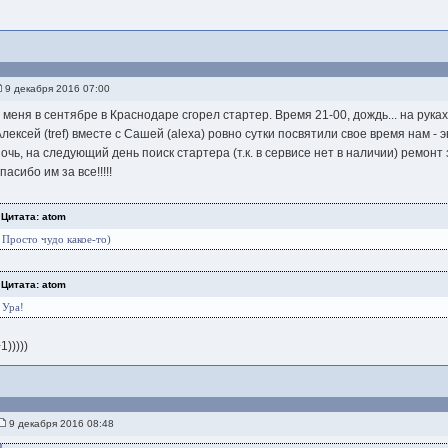
9 декабря 2016 07:00
у меня в сентябре в Краснодаре сгорел стартер. Время 21-00, дождь... на рука
Алексей (tref) вместе с Сашей (alexa) ровно сутки посвятили свое время нам - 
ночь, на следующий день поиск стартера (т.к. в сервисе нет в наличии) ремон
пасибо им за все!!!!!
Цитата: atom
Просто чудо какое-то)
Цитата: atom
Ура!
1)))))
9 декабря 2016 08:48