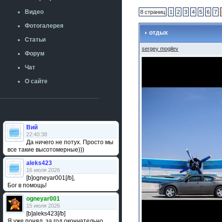
Видео
8 страниц
1
2
3
4
5
6
7
Фотогалерея
отдых
Статьи
sergey mogilev
Форум
Чат
О сайте
Вий
22:40:38
Да ничего не потух. Просто мы
все такие высотомерные)))
aleks423
16 июля 2026
[b]ogneyar001[/b],
Бог в помощь!
ogneyar001
15 июля 2026
[b]aleks423[/b]
Я уже понял, за год окончательно