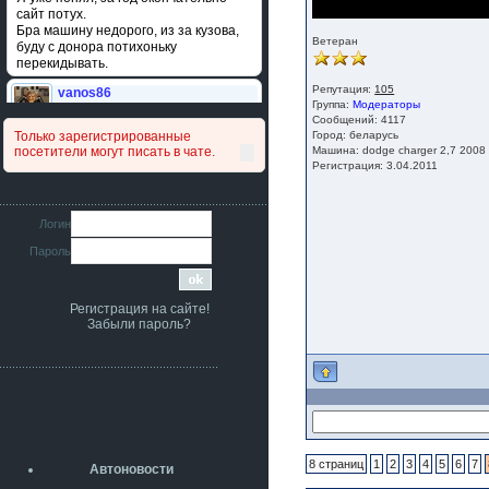
сайт потух.
Бра машину недорого, из за кузова,
Ветеран
буду с донора потихоньку
перекидывать.
Репутация:
105
vanos86
Группа:
Модераторы
14 июля 2026
Сообщений: 4117
Привет народ. Кто нибудь
Только зарегистрированные
Город: беларусь
сравнивал подушку акпп бензиновой и
посетители могут писать в чате.
Машина: dodge charger 2,7 2008
дизельной машины намера
Регистрация: 3.04.2011
4578063AG и 4578061AG? По фото
очень похожи.
iMrCoffeeBLR4
Логин
11 июля 2026
Пароль
[b]era124[/b],
Ага понял буду знать спасибо
большое :smile:
Регистрация на сайте!
era124
Забыли пароль?
7 июля 2026
[b]iMrCoffeeBLR4[/b],
разболтовка 5х114.3 спокойно
садится на наши ступицы
aleks423
5 июля 2026
[b]ogneyar001[/b],
Рад приветствовать!
8 страниц
1
2
3
4
5
6
7
Автоновости
А здесь уже кладбищенская тишина...