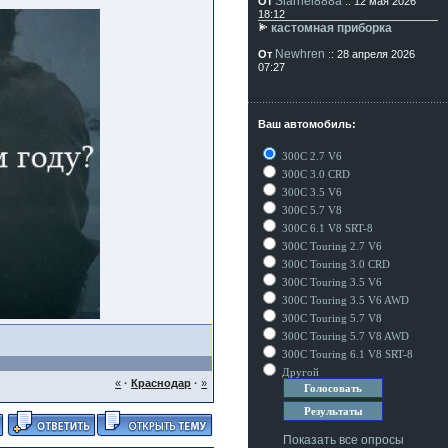
Siarhei888a
От
:: 12 мая 2026
18:12
кастомная приборка
Newhren
От
:: 28 апреля 2026
07:27
Ваш автомобиль:
300C 2.7 V6
300C 3.0 CRD
300C 3.5 V6
300C 5.7 V8
300C 6.1 V8 SRT-8
300C Touring 2.7 V6
300C Touring 3.0 CRD
300C Touring 3.5 V6
300C Touring 3.5 V6 AWD
300C Touring 5.7 V8
300C Touring 5.7 V8 AWD
300C Touring 6.1 V8 SRT-8
Другой
«
·
Краснодар
·
»
Показать все опросы