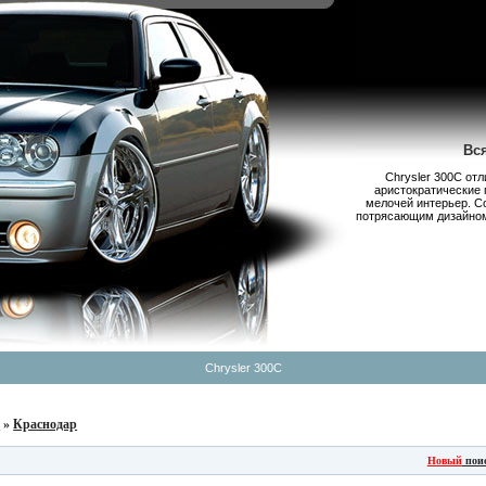
Вс
Chrysler 300С от
аристократические 
мелочей интерьер. С
потрясающим дизайном,
Chrysler 300C
б
»
Краснодар
Новый
пои