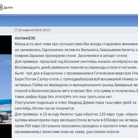
8
Далее
10 апреля 2016 20:17
michael230
,
Миша,есть моя тема про путешествия.Мы всегда стараемся минимиз
не занимались.Однозначно летим из Вильнюса.Заказываем билеты з
помрем.Зарание бронируем отели .Заселяемся в аппарт-отели.
Для примера -прошлый год.Испания сентябрь-начало октября(это ва
Восемнадцать дней,прикинули перелеты,переезды,отели и питание 
было -три дня в Барселоне с проживанием в Готическом квартале.Оч
Бари.Потом Салоу-отель с трипедвайзеровской восьмеркой.Номер с
четверых.Пайка из меркадоны и муниципального рынка.Шикарные мо
планой в Валенсию,брали авто в прокат.Вот эта сумма и получилась.
таких цифры.Куда без этого))Но это хош трать,хош нет.
Португалия подальше и плюс Мадрид.Думаю пара тыщ евро дней за 
сентябрь.Летом так не получится.
Для примера -в 15-м году билеты туда-обратно 120 евро туда -обрат
халява-мониторили пару месяцев.Отели встали в 650евро на четве
прим 550 евро.Остальное проезжено,проедено и пропито плюс экску
проживанием,с билетами пока не скажу ,растояния поболе.