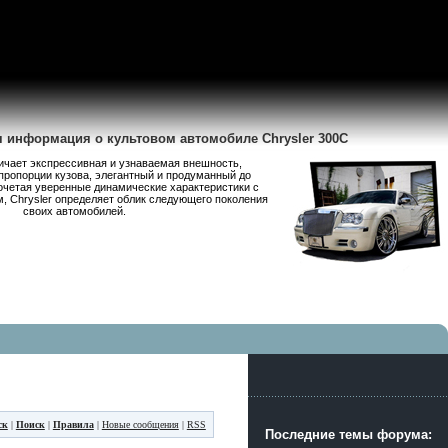
я информация о культовом автомобиле Chrysler 300C
личает экспрессивная и узнаваемая внешность,
пропорции кузова, элегантный и продуманный до
очетая уверенные динамические характеристики с
 Chrysler определяет облик следующего поколения
своих автомобилей.
ск
|
Поиск
|
Правила
|
Новые сообщения
|
RSS
Последние темы форума: