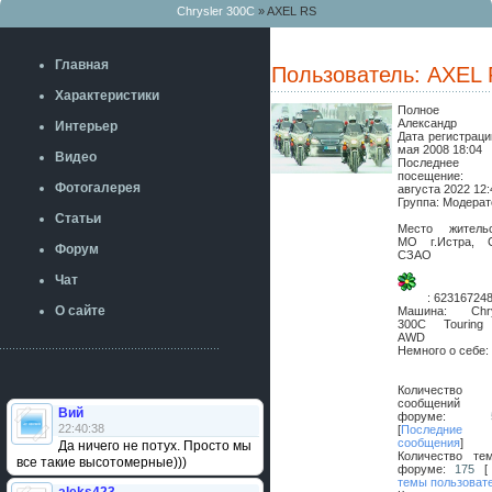
Chrysler 300C
» AXEL RS
Главная
Пользователь: AXEL
Характеристики
Полное и
Александр
Интерьер
Дата регистраци
мая 2008 18:04
Видео
Последнее
посещени
Фотогалерея
августа 2022 12:
Группа: Модера
Статьи
Место жительс
МО г.Истра, 
Форум
СЗАО
Чат
:
62316724
О сайте
Машина:
Chr
300C Touring
AWD
Немного о себе:
Количество
сообщений
Вий
форуме:
22:40:38
[
Последние
сообщения
]
Да ничего не потух. Просто мы
Количество те
все такие высотомерные)))
форуме:
175
темы пользоват