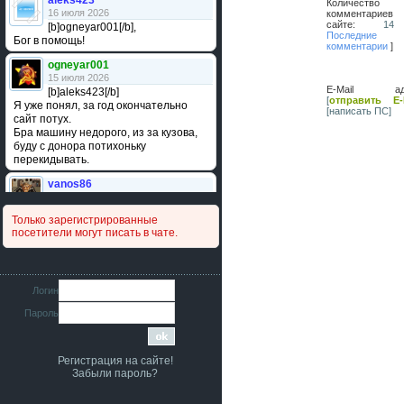
aleks423
Количество
16 июля 2026
комментарие
сайте:
14
[b]ogneyar001[/b],
Последние
Бог в помощь!
комментарии
]
ogneyar001
15 июля 2026
E-Mail адр
[b]aleks423[/b]
[
отправить E-
Я уже понял, за год окончательно
[написать ПС]
сайт потух.
Бра машину недорого, из за кузова,
буду с донора потихоньку
перекидывать.
vanos86
14 июля 2026
Привет народ. Кто нибудь
Только зарегистрированные
сравнивал подушку акпп бензиновой и
посетители могут писать в чате.
дизельной машины намера
4578063AG и 4578061AG? По фото
очень похожи.
iMrCoffeeBLR4
Логин
11 июля 2026
Пароль
[b]era124[/b],
Ага понял буду знать спасибо
большое :smile:
Регистрация на сайте!
era124
Забыли пароль?
7 июля 2026
[b]iMrCoffeeBLR4[/b],