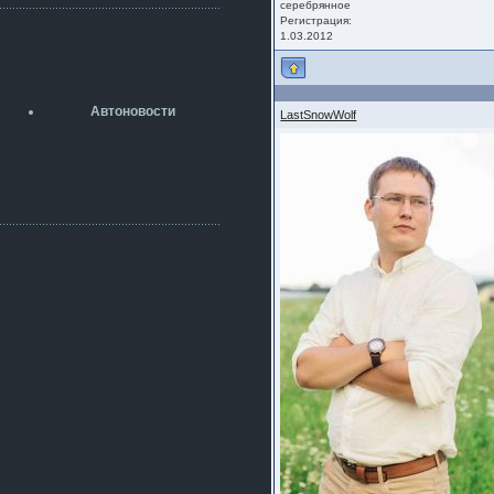
разболтовка 5х114.3 спокойно
серебрянное
садится на наши ступицы
Регистрация:
1.03.2012
aleks423
5 июля 2026
[b]ogneyar001[/b],
Рад приветствовать!
Автоновости
LastSnowWolf
А здесь уже кладбищенская тишина...
Как, приобретением доволен?
ogneyar001
2 июля 2026
Всем привет Год не было.
Разбил в \"хлам\" машину. Сейчас
купил другую. Но уже европу.
iMrCoffeeBLR4
2 июля 2026
[quote=vanos86]https://baza.dro
m.ru/ekaterinburg/wheel/disc/kolesnyj-
disk-replica-legeartis-cr4-7-5j-r18-5-115-
et24-dia71-6-s-
g3280718810.html[/quote]
У меня такие же стоят в Литве
покупал с резиной норм диски правда
за реплику не скажу там орига
iMrCoffeeBLR4
2 июля 2026
А то с нашей разболтовкой не
могу найти нормальные диски одна