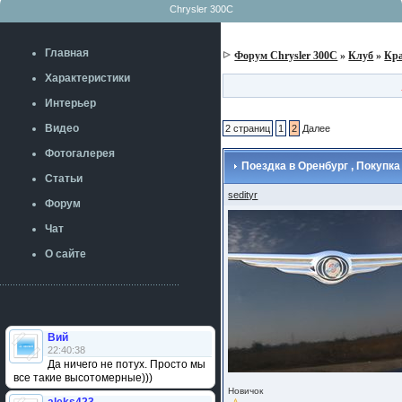
Chrysler 300C
Главная
Форум Chrysler 300C
»
Клуб
»
Кр
Характеристики
Интерьер
Видео
2 страниц
1
2
Далее
Фотогалерея
Поездка в Оренбург , Покупка
Статьи
sedityr
Форум
Чат
О сайте
Вий
22:40:38
Да ничего не потух. Просто мы
все такие высотомерные)))
Новичок