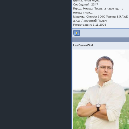
Группа:
Член клуба
Сообщений: 2347
Город: Москва, Тверь, а чаще где-то
между ними...
Машина: Chrysler 300C Touring 3,5 AWD
a.k.a. Лаврентий Палыч
Регистрация: 5.11.2008
LastSnowWolf