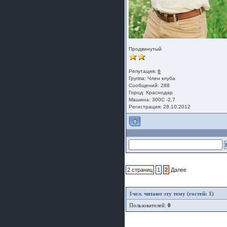
Продвинутый
Репутация:
6
Группа:
Член клуба
Сообщений: 288
Город: Краснодар
Машина: 300С -2,7
Регистрация: 28.10.2012
2 страниц
1
2
Далее
1
чел. читают эту тему (гостей: 1)
Пользователей:
0