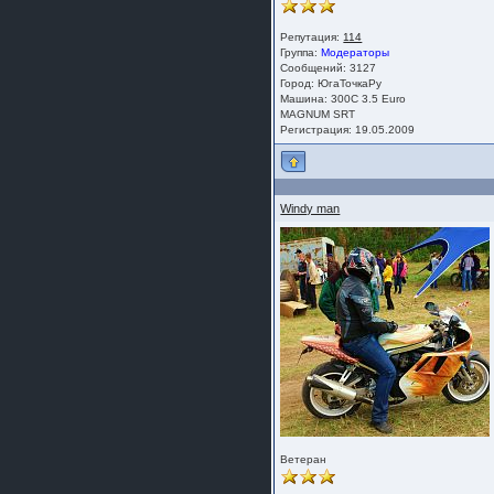
Репутация:
114
Группа:
Модераторы
Сообщений: 3127
Город: ЮгаТочкаРу
Машина: 300С 3.5 Euro
MAGNUM SRT
Регистрация: 19.05.2009
Windy man
Ветеран