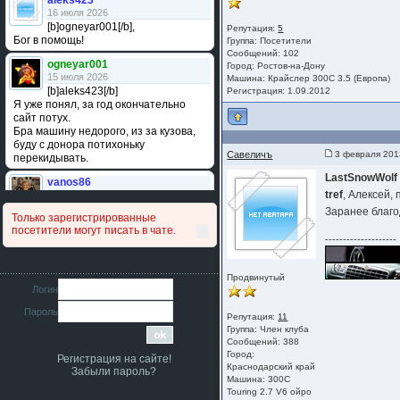
aleks423
16 июля 2026
[b]ogneyar001[/b],
Репутация:
5
Бог в помощь!
Группа:
Посетители
Сообщений: 102
ogneyar001
Город: Ростов-на-Дону
15 июля 2026
Машина: Крайслер 300С 3.5 (Европа)
[b]aleks423[/b]
Регистрация: 1.09.2012
Я уже понял, за год окончательно
сайт потух.
Бра машину недорого, из за кузова,
буду с донора потихоньку
Савеличъ
3 февраля 201
перекидывать.
LastSnowWolf
vanos86
tref
, Алексей,
14 июля 2026
Привет народ. Кто нибудь
Заранее благ
Только зарегистрированные
сравнивал подушку акпп бензиновой и
посетители могут писать в чате.
дизельной машины намера
--------------------
4578063AG и 4578061AG? По фото
очень похожи.
Продвинутый
iMrCoffeeBLR4
Логин
11 июля 2026
Пароль
[b]era124[/b],
Репутация:
11
Ага понял буду знать спасибо
Группа:
Член клуба
большое :smile:
Сообщений: 388
Город:
Регистрация на сайте!
era124
Краснодарский край
Забыли пароль?
7 июля 2026
Машина: 300C
[b]iMrCoffeeBLR4[/b],
Touring 2.7 V6 ойро