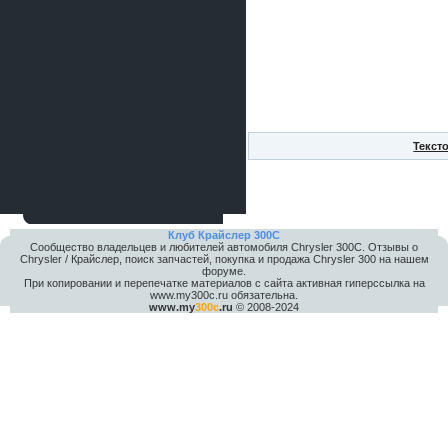
Текст
Клуб Крайслер 300C
Сообщество владельцев и любителей автомобиля Chrysler 300С. Отзывы о
Chrysler / Крайслер, поиск запчастей, покупка и продажа Chrysler 300 на нашем
форуме.
При копировании и перепечатке материалов с сайта активная гиперссылка на
www.my300c.ru обязательна.
www.my
300c
.ru
© 2008-2024