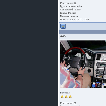
Репутация:
34
Группа:
Член клуба
Сообщений: 3275
Город: Москва
Машина: мечта
Регистрация: 29.03.2009
GriG
Ветеран
Репутация:
71