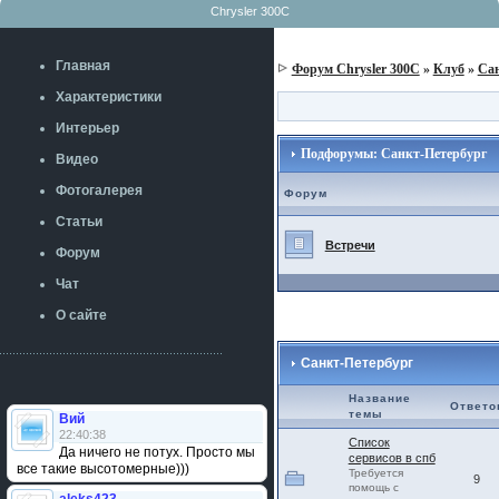
Chrysler 300C
Главная
Форум Chrysler 300C
»
Клуб
»
Сан
Характеристики
Интерьер
Подфорумы: Санкт-Петербург
Видео
Фотогалерея
Форум
Статьи
Встречи
Форум
Чат
О сайте
Санкт-Петербург
Название
Ответо
темы
Вий
22:40:38
Список
Да ничего не потух. Просто мы
сервисов в спб
все такие высотомерные)))
Требуется
9
помощь с