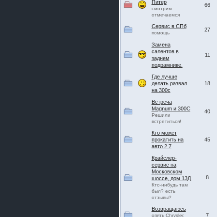
Питер
шляпа какая то нужны 20 радиуса
66
смотрим
отмечаемся
Сервис в СПб
27
помощь
Замена
салентов в
11
заднем
подрамнике.
Где лучше
делать развал
18
на 300с
Встреча
Magnum и 300C
40
Решили
встретиться!
Кто может
прокатить на
45
авто 2.7
Крайслер-
сервис на
Московском
8
шоссе, дом 13Д
Кто-нибудь там
был? есть
отзывы?
Возвращаюсь
7
опять Chrysler,