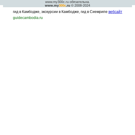
www.my300c.ru обязательна.
www.my
300c
.ru
© 2008-2024
гид в Камбодже, экскурсии в Камбодже, гид в Сиемрипе
вебсайт
guidecambodia.ru