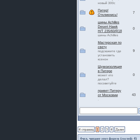
новый 300с
Питер!
7
Откликнись!
шины Achilles
Desert Hawk
0
H/T 235/60/R18
шины Achilles
Мастерская по
свету
9
подскажите где
установить
ксенон
Шумоизоляция
в Питере
0
может кто
делал?
посоветуйте
привет Питеру
43
от Московии
.
4 страниц
1
2
3
4
Далее
4
чел. читают этот форум (гостей: 4)