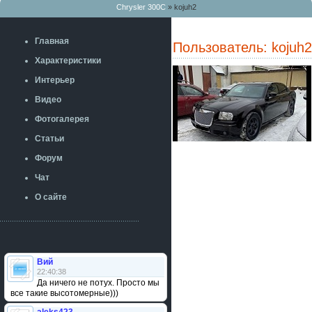
Chrysler 300C
» kojuh2
Главная
Пользователь: kojuh2
Характеристики
Интерьер
Видео
Фотогалерея
Статьи
Форум
Чат
О сайте
Вий
22:40:38
Да ничего не потух. Просто мы
все такие высотомерные)))