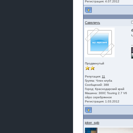
Регистрация: 4.07.2012
Савеличъ
d
-
Продвинутый
Репутация:
11
Группа:
Член клуба
Сообщений: 388
Город: Краснодарский край
Машина: 300C Touring 2.7 V6
ойро серебрянное
Регистрация: 1.03.2012
joker_spb