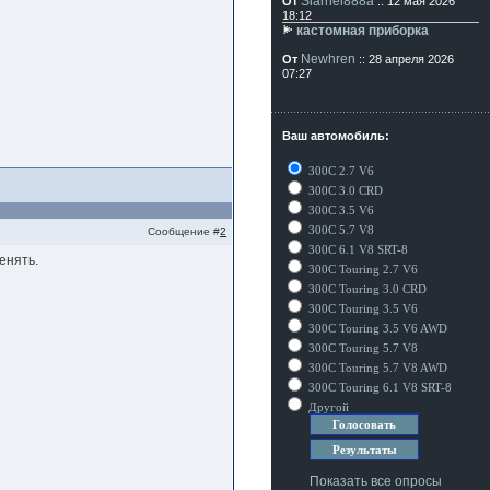
Siarhei888a
От
:: 12 мая 2026
18:12
кастомная приборка
Newhren
От
:: 28 апреля 2026
07:27
Ваш автомобиль:
300C 2.7 V6
300C 3.0 CRD
300C 3.5 V6
300C 5.7 V8
Сообщение #
2
300C 6.1 V8 SRT-8
енять.
300C Touring 2.7 V6
300C Touring 3.0 CRD
300C Touring 3.5 V6
300C Touring 3.5 V6 AWD
300C Touring 5.7 V8
300C Touring 5.7 V8 AWD
300C Touring 6.1 V8 SRT-8
Другой
Показать все опросы