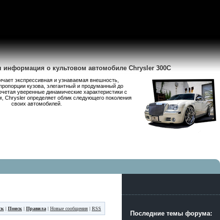
я информация о культовом автомобиле Chrysler 300C
личает экспрессивная и узнаваемая внешность,
пропорции кузова, элегантный и продуманный до
очетая уверенные динамические характеристики с
 Chrysler определяет облик следующего поколения
своих автомобилей.
ск
|
Поиск
|
Правила
|
Новые сообщения
|
RSS
Последние темы форума: