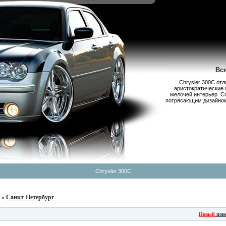
Вс
Chrysler 300С от
аристократические 
мелочей интерьер. С
потрясающим дизайном,
Chrysler 300C
б
»
Санкт-Петербург
Новый
пои