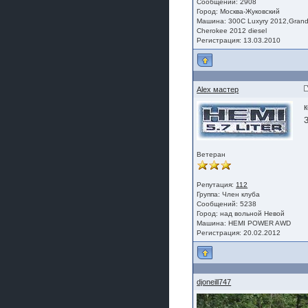
Сообщений: 2908
Город: Москва-Жуковский
Машина: 300C Luxyry 2012,Gran
Cherokee 2012 diesel
Регистрация: 13.03.2010
Alex мастер
Ветеран
Репутация:
112
Группа:
Член клуба
Сообщений: 5238
Город: над вольной Невой
Машина: HEMI POWER AWD
Регистрация: 20.02.2012
djoneill747