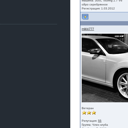
Как, приобретением доволен?
Машина: 300C Touring 2.7 V6
ойро серебрянное
ogneyar001
Регистрация: 1.03.2012
2 июля 2026
Всем привет Год не было.
Разбил в \"хлам\" машину. Сейчас
купил другую. Но уже европу.
mikki777
iMrCoffeeBLR4
2 июля 2026
[quote=vanos86]https://baza.dro
m.ru/ekaterinburg/wheel/disc/kolesnyj-
disk-replica-legeartis-cr4-7-5j-r18-5-115-
et24-dia71-6-s-
g3280718810.html[/quote]
У меня такие же стоят в Литве
покупал с резиной норм диски правда
за реплику не скажу там орига
iMrCoffeeBLR4
2 июля 2026
А то с нашей разболтовкой не
могу найти нормальные диски одна
шляпа какая то нужны 20 радиуса
Ветеран
Репутация:
55
Группа:
Член клуба