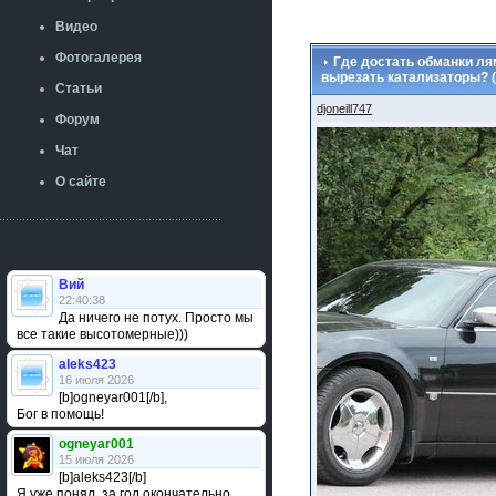
Видео
Фотогалерея
Где достать обманки ля
вырезать катализаторы? 
Статьи
djoneill747
Форум
Чат
О сайте
Вий
22:40:38
Да ничего не потух. Просто мы
все такие высотомерные)))
aleks423
16 июля 2026
[b]ogneyar001[/b],
Бог в помощь!
ogneyar001
15 июля 2026
[b]aleks423[/b]
Я уже понял, за год окончательно