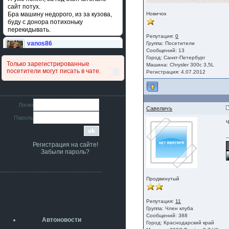
сайт потух.
Бра машину недорого, из за кузова,
Новичок
буду с донора потихоньку
перекидывать.
Репутация:
0
vanos86
Группа:
Посетители
14 июля 2026
Сообщений: 13
Город: Санкт-Петербург
Привет народ. Кто нибудь
Только зарегистрированные
Машина: Chrysler 300c 3,5L
сравнивал подушку акпп бензиновой и
посетители могут писать в чате.
Регистрация: 4.07.2012
дизельной машины намера
4578063AG и 4578061AG? По фото
очень похожи.
iMrCoffeeBLR4
Логин
Савеличъ
11 июля 2026
Пароль
[b]era124[/b],
Ага понял буду знать спасибо
большое :smile:
-
Регистрация на сайте!
era124
Забыли пароль?
7 июля 2026
[b]iMrCoffeeBLR4[/b],
разболтовка 5х114.3 спокойно
садится на наши ступицы
Продвинутый
aleks423
5 июля 2026
Репутация:
11
[b]ogneyar001[/b],
Группа:
Член клуба
Рад приветствовать!
Сообщений: 388
Автоновости
А здесь уже кладбищенская тишина...
Город: Краснодарский край