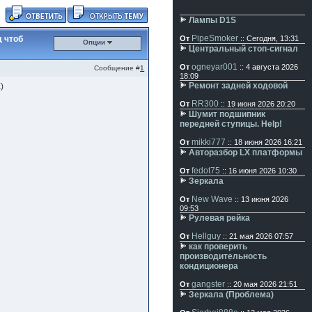
Лампы D1S
PipeSmoker
д чтоб
От
:: Сегодня, 13:31
Опции
Центральный стоп-сигнал
ogneyar001
От
:: 4 августа 2026
Сообщение #
1
18:09
Ремонт задней ходовой
)
RR300
От
:: 19 июня 2026 20:20
Шумит подшипник
передней ступицы. Help!
mikki777
От
:: 18 июня 2026 16:21
Авторазбор LX платформы
fedot75
От
:: 16 июня 2026 10:30
Зеркала
New Wave
От
:: 13 июня 2026
09:53
Рулевая рейка
Hellguy
От
:: 21 мая 2026 07:57
как проверить
производительность
кондиционера
gangster
От
:: 20 мая 2026 21:51
Зеркала (Проблема)