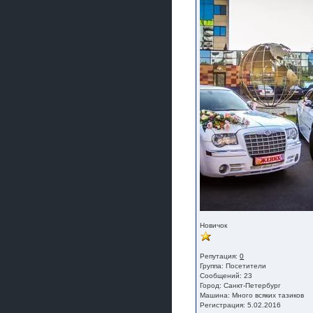
Новичок
Репутация:
0
Группа:
Посетители
Сообщений: 23
Город: Санкт-Петербург
Машина: Много всяких тазиков
Регистрация: 5.02.2016