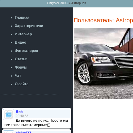
Chrysler 300C
» AstropunK
Главная
Пользователь: Astro
Характеристики
Интерьер
Видео
Фотогалерея
Статьи
Форум
Чат
О сайте
Вий
22:40:38
Да ничего не потух. Просто мы
все такие высотомерные)))