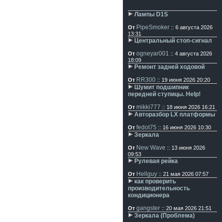
Лампы D1S
PipeSmoker
От
:: 6 августа 2026
13:31
Центральный стоп-сигнал
ogneyar001
От
:: 4 августа 2026
18:09
Ремонт задней ходовой
RR300
От
:: 19 июня 2026 20:20
Шумит подшипник
передней ступицы. Help!
mikki777
От
:: 18 июня 2026 16:21
Авторазбор LX платформы
fedot75
От
:: 16 июня 2026 10:30
Зеркала
New Wave
От
:: 13 июня 2026
09:53
Рулевая рейка
Hellguy
От
:: 21 мая 2026 07:57
как проверить
производительность
кондиционера
gangster
От
:: 20 мая 2026 21:51
Зеркала (Проблема)