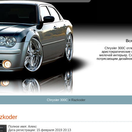
Вс
Chrysler 300С от
аристократические 
мелочей интерьер. С
потрясающим дизайном,
Chrysler 300C
» Razkoder
zkoder
Полное имя:
Алекс
Дата регистрации:
15 февраля 2019 20:13