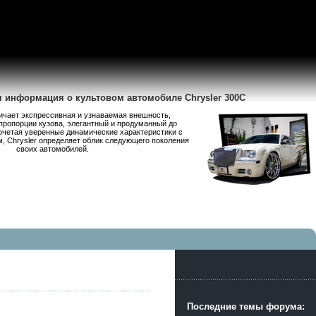
я информация о культовом автомобиле Chrysler 300C
личает экспрессивная и узнаваемая внешность,
пропорции кузова, элегантный и продуманный до
очетая уверенные динамические характеристики с
 Chrysler определяет облик следующего поколения
своих автомобилей.
Последние темы форума: