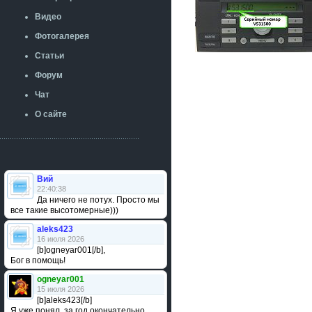
Видео
Фотогалерея
Статьи
Форум
Чат
О сайте
Вий
22:40:38
Да ничего не потух. Просто мы
все такие высотомерные)))
aleks423
16 июля 2026
[b]ogneyar001[/b],
Бог в помощь!
ogneyar001
15 июля 2026
[b]aleks423[/b]
Я уже понял, за год окончательно