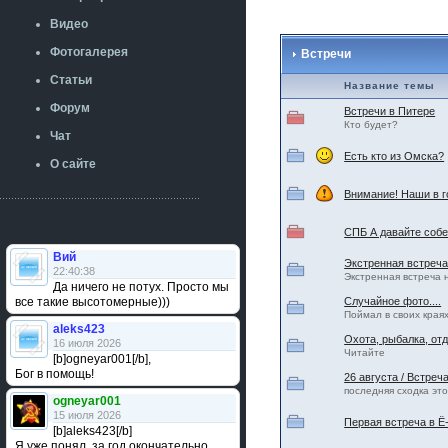
Видео
Фотогалерея
Встречи
Статьи
Название темы
Форум
Встречи в Питере
Кто будет?
Чат
Есть кто из Омска?
О сайте
Внимание! Наши в г
СПБ А давайте соб
Вий
Экстренная встреча
22:40:38
Экстренная встреча н
Да ничего не потух. Просто мы
все такие высотомерные)))
Случайное фото....
Поймал в своих краях.
aleks423
Охота, рыбалка, от
16 июля 2026
Читайте
[b]ogneyar001[/b],
Бог в помощь!
26 августа / Встре
последняя сходка это
ogneyar001
15 июля 2026
Первая встреча в Ё
[b]aleks423[/b]
Я уже понял, за год окончательно