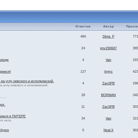
Ответов
Автор
Просм
484
Dima_P
77
24
pnv290687
38
ороде
4
Van
29
еремся!
127
bytyc
42
 на углу невского и исполкомской.
4
ZavSPB
29
а углу невского и исполкомской.
28
BORMAN
34
.....
дых.
11
ZavSPB
30
чаемся в ПИТЕРЕ
34
Van
32
го лета
-бурге
5
Neal X
30