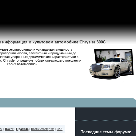
я информация о культовом автомобиле Chrysler 300C
личает экспрессивная и узнаваемая внешность,
пропорции кузова, элегантный и продуманный до
очетая уверенные динамические характеристики с
 Chrysler определяет облик следующего поколения
своих автомобилей.
ск
|
Поиск
|
Правила
|
Новые сообщения
|
RSS
Последние темы форума: