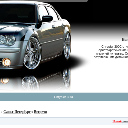
Вс
Chrysler 300С от
аристократические 
мелочей интерьер. С
потрясающим дизайном,
Chrysler 300C
б
»
Санкт-Петербург
»
Встречи
Новый
пои