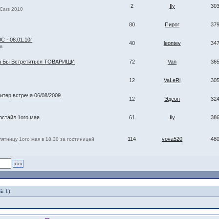
2
Ily
30
 Cars 2010
80
Пирог
37
С - 08.01.10г
40
leontev
34
в
ра Бы Встретиться ТОВАРИЩИ
72
Van
36
12
VaLeRi
30
Питер встреча 06/08/2009
12
Эдсон
32
рстайл 1ого мая
61
Ily
38
114
vova520
48
пятницу 1ого мая в 18.30 за гостиницей
й: 1)