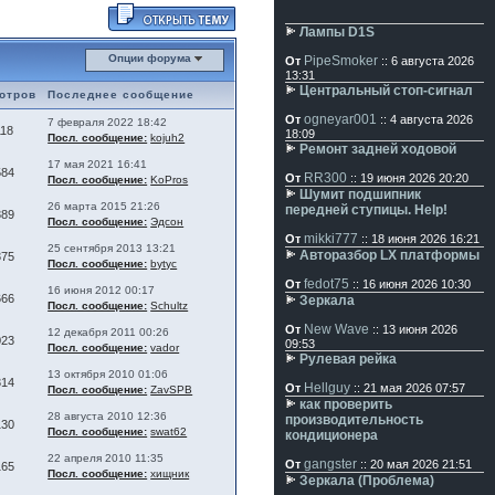
Лампы D1S
Опции форума
PipeSmoker
От
:: 6 августа 2026
13:31
Центральный стоп-сигнал
отров
Последнее сообщение
ogneyar001
От
:: 4 августа 2026
7 февраля 2022 18:42
118
18:09
Посл. сообщение:
kojuh2
Ремонт задней ходовой
17 мая 2021 16:41
584
RR300
От
:: 19 июня 2026 20:20
Посл. сообщение:
KoPros
Шумит подшипник
26 марта 2015 21:26
передней ступицы. Help!
389
Посл. сообщение:
Эдсон
mikki777
От
:: 18 июня 2026 16:21
25 сентября 2013 13:21
Авторазбор LX платформы
375
Посл. сообщение:
bytyc
fedot75
От
:: 16 июня 2026 10:30
16 июня 2012 00:17
666
Зеркала
Посл. сообщение:
Schultz
New Wave
От
:: 13 июня 2026
12 декабря 2011 00:26
023
09:53
Посл. сообщение:
vador
Рулевая рейка
13 октября 2010 01:06
314
Hellguy
От
:: 21 мая 2026 07:57
Посл. сообщение:
ZavSPB
как проверить
28 августа 2010 12:36
производительность
130
Посл. сообщение:
swat62
кондиционера
22 апреля 2010 11:35
gangster
От
:: 20 мая 2026 21:51
165
Посл. сообщение:
хищник
Зеркала (Проблема)