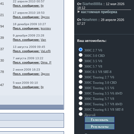
22 апреля 2010 00:57
341
Siarhei888a
От
:: 12 мая 2026
Посл. сообщение:
Ily
18:12
кастомная приборка
17 апреля 2010 18:53
921
Посл. сообщение:
Эдсон
Newhren
От
:: 28 апреля 2026
07:27
18 декабря 2009 10:27
794
Посл. сообщение:
leontev
9 декабря 2009 23:28
539
Посл. сообщение:
Van
Ваш автомобиль:
13 августа 2009 09:45
537
300C 2.7 V6
Посл. сообщение:
VaLeRi
300C 3.0 CRD
7 августа 2009 13:22
430
300C 3.5 V6
Посл. сообщение:
Dima_P
300C 5.7 V8
2 июня 2009 16:23
678
300C 6.1 V8 SRT-8
Посл. сообщение:
Эдсон
300C Touring 2.7 V6
300C Touring 3.0 CRD
5 мая 2009 00:10
047
Посл. сообщение:
Ily
300C Touring 3.5 V6
300C Touring 3.5 V6 AWD
300C Touring 5.7 V8
300C Touring 5.7 V8 AWD
300C Touring 6.1 V8 SRT-8
Другой