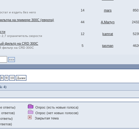
14
mars
850
остат и ездить без него
ильтра на примере 300С (европа)
44
A.Martyn
243
сти
12
kamrat
523
е 2,7 ограничитель скорости
ный фильтр на CRD 300C
5
tasman
462
й фильтр на CRD 300C
8
9
10
Далее
й: 4)
е ответы)
Опрос (есть новые голоса)
 ответов)
Опрос (нет новых голосов)
Закрытая тема
 ответы)
тветов)