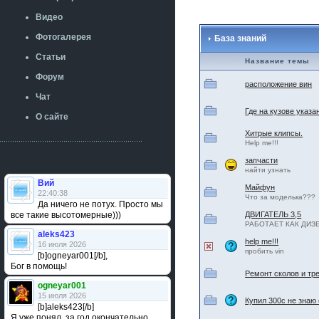
Видео
Фотогалерея
База знаний
Статьи
Название темы
Форум
расположение вин
Чат
Где на кузове указа
О сайте
Хитрые клипсы.
Help me!!!
запчасти
найти узнать
Вий
Майфун
22:40:38
Что за моделька???
Да ничего не потух. Просто мы
все такие высотомерные)))
ДВИГАТЕЛЬ 3,5
РАБОТАЕТ КАК ДИЗ
aleks423
help me!!!
16 июля 2026
пробить vin
[b]ogneyar001[/b],
Бог в помощь!
Ремонт сколов и тре
ogneyar001
15 июля 2026
Купил 300с не знаю 
[b]aleks423[/b]
Я уже понял, за год окончательно