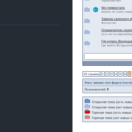
Как, приобретением доволен?
горбатый пол
без термостата
ogneyar001
можно ли снять терм
2 июля 2026
Всем привет Год не было.
Замена салонного ф
Разбил в \"хлам\" машину. Сейчас
Фотоотчет
купил другую. Но уже европу.
Ограничитель скоро
iMrCoffeeBLR4
есть ли на европейц
2 июля 2026
Где купить Воздуш
[quote=vanos86]https://baza.dro
Где купить Воздушны
m.ru/ekaterinburg/wheel/disc/kolesnyj-
disk-replica-legeartis-cr4-7-5j-r18-5-115-
et24-dia71-6-s-
g3280718810.html[/quote]
У меня такие же стоят в Литве
покупал с резиной норм диски правда
за реплику не скажу там орига
10 страниц
1
2
3
4
5
6
7
iMrCoffeeBLR4
4
чел. читают этот форум (госте
2 июля 2026
Пользователей:
0
А то с нашей разболтовкой не
могу найти нормальные диски одна
шляпа какая то нужны 20 радиуса
Открытая тема (есть новы
Открытая тема (нет новых
Горячая тема (есть новые
Горячая тема (нет новых о