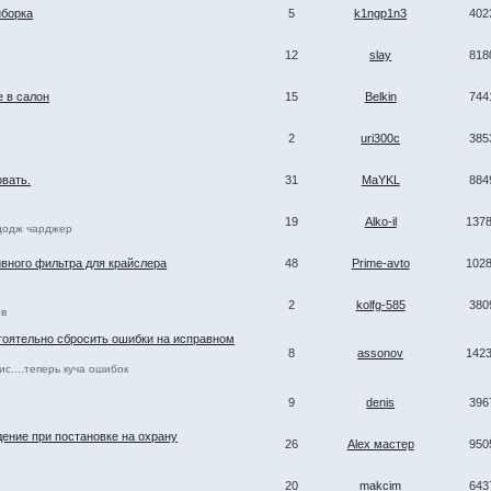
иборка
5
k1ngp1n3
402
12
slay
818
е в салон
15
Belkin
744
2
uri300c
385
овать.
31
MaYKL
884
19
Alko-il
137
додж чарджер
вного фильтра для крайслера
48
Prime-avto
102
2
kolfg-585
380
ов
тоятельно сбросить ошибки на исправном
8
assonov
142
с....теперь куча ошибок
9
denis
396
ение при постановке на охрану
26
Alex мастер
950
20
makcim
643