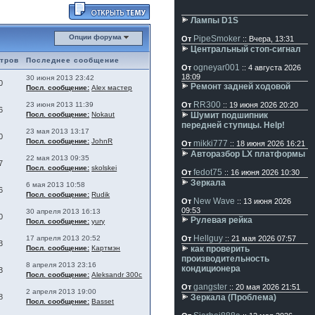
Лампы D1S
Опции форума
PipeSmoker
От
:: Вчера, 13:31
Центральный стоп-сигнал
тров
Последнее сообщение
ogneyar001
От
:: 4 августа 2026
18:09
30 июня 2013 23:42
0
Ремонт задней ходовой
Посл. сообщение:
Alex мастер
RR300
23 июня 2013 11:39
От
:: 19 июня 2026 20:20
6
Посл. сообщение:
Nokaut
Шумит подшипник
передней ступицы. Help!
23 мая 2013 13:17
0
Посл. сообщение:
JohnR
mikki777
От
:: 18 июня 2026 16:21
Авторазбор LX платформы
22 мая 2013 09:35
7
Посл. сообщение:
skolskei
fedot75
От
:: 16 июня 2026 10:30
Зеркала
6 мая 2013 10:58
6
Посл. сообщение:
Rudik
New Wave
От
:: 13 июня 2026
09:53
30 апреля 2013 16:13
0
Рулевая рейка
Посл. сообщение:
yury
Hellguy
17 апреля 2013 20:52
От
:: 21 мая 2026 07:57
3
Посл. сообщение:
Картмэн
как проверить
производительность
8 апреля 2013 23:16
кондиционера
3
Посл. сообщение:
Aleksandr 300c
gangster
От
:: 20 мая 2026 21:51
2 апреля 2013 19:00
8
Зеркала (Проблема)
Посл. сообщение:
Basset