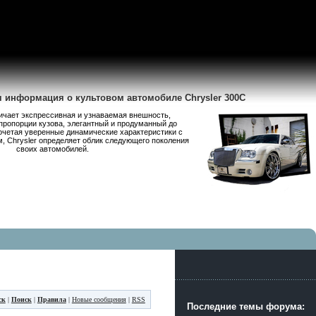
я информация о культовом автомобиле Chrysler 300C
личает экспрессивная и узнаваемая внешность,
пропорции кузова, элегантный и продуманный до
очетая уверенные динамические характеристики с
 Chrysler определяет облик следующего поколения
своих автомобилей.
ск
|
Поиск
|
Правила
|
Новые сообщения
|
RSS
Последние темы форума: