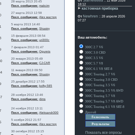
Siarhei888a
От
:: 12 мая 2026
28 марта 2013 20:45
3
18:12
Посл. сообщение:
makcim
кастомная приборка
27 марта 2013 12:58
0
Newhren
От
:: 28 апреля 2026
Посл. сообщение:
Alex мастер
07:27
5 марта 2013 14:40
1
Посл. сообщение:
Shastry
15 февраля 2013 08:54
Ваш автомобиль:
3
Посл. сообщение:
uri300c
300C 2.7 V6
7 февраля 2013 01:47
9
Посл. сообщение:
Ogurets
300C 3.0 CRD
300C 3.5 V6
20 января 2013 05:49
80
Посл. сообщение:
CJ-CAR
300C 5.7 V8
300C 6.1 V8 SRT-8
11 января 2013 09:50
84
300C Touring 2.7 V6
Посл. сообщение:
Shastry
300C Touring 3.0 CRD
25 декабря 2012 17:55
9
300C Touring 3.5 V6
Посл. сообщение:
kolfg-585
300C Touring 3.5 V6 AWD
28 ноября 2012 13:46
300C Touring 5.7 V8
37
Посл. сообщение:
dims
300C Touring 5.7 V8 AWD
300C Touring 6.1 V8 SRT-8
24 ноября 2012 13:11
7
Другой
Посл. сообщение:
Aleksandr300
5 ноября 2012 21:57
5
Посл. сообщение:
Alex мастер
30 октября 2012 15:15
Показать все опросы
7