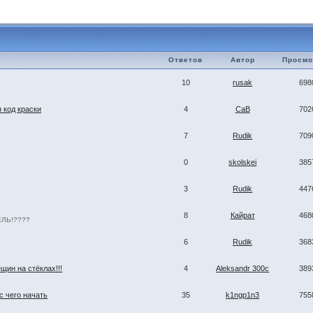
Ответов
Автор
Просмо
10
rusak
698
н код краски
4
CaB
702
7
Rudik
709
0
skolskei
385
3
Rudik
447
8
Кайрат
468
ЕЛЬ!????
6
Rudik
368
щин на стёклах!!!
4
Aleksandr 300c
389
с чего начать
35
k1ngp1n3
755