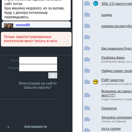
сайт потух.
300c 3.5 греется пр
Бра машину недорого, из за кузова,
буду с донора потихоньку
кондюк
перекидывать.
vanos86
коврики посоветуйт
14 июля 2026
Привет народ. Кто нибудь
Только зарегистрированные
сравнивал подушку акпп бензиновой и
посетители могут писать в чате.
дизельной машины намера
4578063AG и 4578061AG? По фото
Как правильно букс
очень похожи.
Разборка фары
iMrCoffeeBLR4
Логин
разбираем фару на 
11 июля 2026
Пароль
[b]era124[/b],
Найден номер топли
Ага понял буду знать спасибо
большое :smile:
EVAP канистра
Регистрация на сайте!
устранение отстрел
era124
Забыли пароль?
7 июля 2026
Возможно ли самос
[b]iMrCoffeeBLR4[/b],
авто????
разболтовка 5х114.3 спокойно
отдал машину в серви
садится на наши ступицы
Генератор
aleks423
5 июля 2026
Звуковое сопровожд
[b]ogneyar001[/b],
только на Европу
Рад приветствовать!
Автоновости
А здесь уже кладбищенская тишина...
пол в салоне