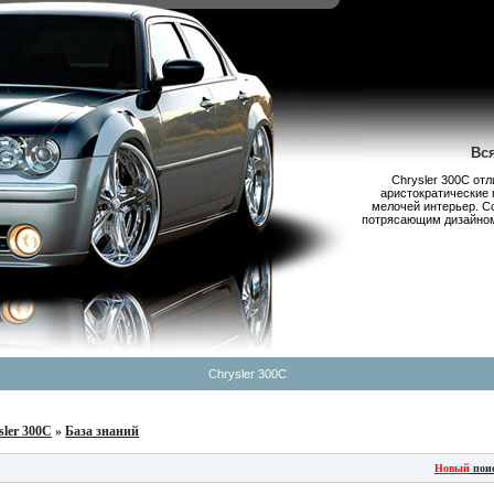
Вс
Chrysler 300С от
аристократические 
мелочей интерьер. С
потрясающим дизайном,
Chrysler 300C
sler 300C
»
База знаний
Новый
пои