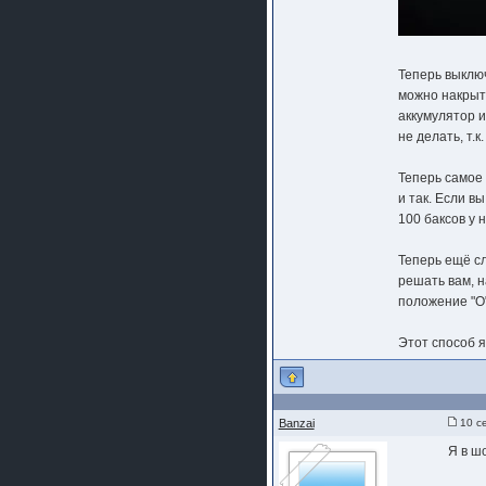
Теперь выключ
можно накрыть
аккумулятор и
не делать, т.
Теперь самое 
и так. Если в
100 баксов у 
Теперь ещё сл
решать вам, н
положение "O"
Этот способ 
Banzai
10 се
Я в ш