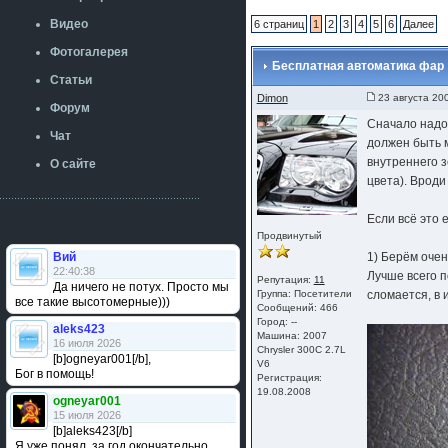
Видео
6 страниц
1
2
3
4
5
6
Далее
Фотогалерея
Бесплатная автоматика фар
Статьи
Dimon
23 августа 20
Форум
Сначало надо
Чат
должен быть м
внутреннего з
О сайте
цвета). Вроди
Если всё это 
Продвинутый
Вий
1) Берём очен
22:40:38
Лучше всего п
Репутация:
11
Да ничего не потух. Просто мы
Группа:
Посетители
сломается, в 
все такие высотомерные)))
Сообщений: 466
Город: --
aleks423
Машина: 2007
16 июля 2026
Chrysler 300C 2.7L
[b]ogneyar001[/b],
V6
Бог в помощь!
Регистрация:
19.08.2008
ogneyar001
15 июля 2026
[b]aleks423[/b]
Я уже понял, за год окончательно