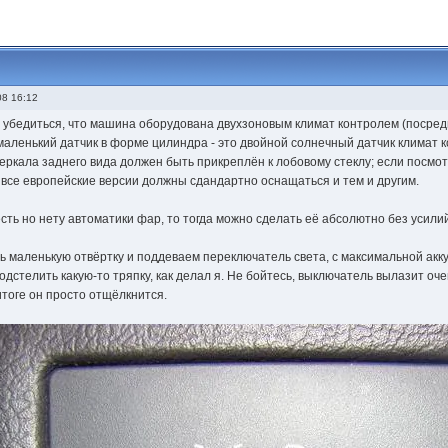
08 16:12
 убедиться, что машина оборудована двухзоновым климат контролем (посред
аленький датчик в форме цилиндра - это двойной солнечный датчик климат к
еркала заднего вида должен быть прикреплён к лобовому стеклу; если посмот
 все европейские версии должны сдандартно оснащаться и тем и другим.
есть но нету автоматики фар, то тогда можно сделать её абсолютно без усилий
ь маленькую отвёртку и поддеваем переключатель света, с максимальной акк
одстелить какую-то тряпку, как делал я. Не бойтесь, выключатель вылазит очен
итоге он просто отщёлкнится.