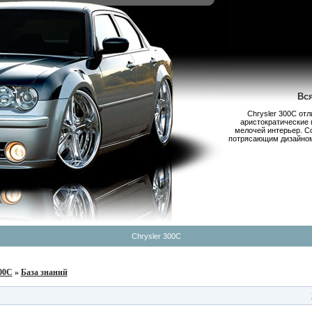
Вс
Chrysler 300С от
аристократические 
мелочей интерьер. С
потрясающим дизайном,
Chrysler 300C
300C
»
База знаний