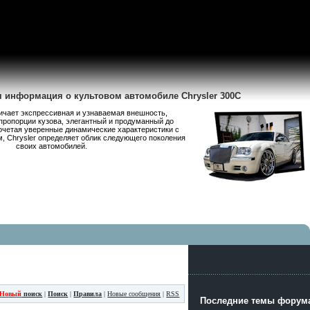
я информация о культовом автомобиле Chrysler 300C
личает экспрессивная и узнаваемая внешность,
пропорции кузова, элегантный и продуманный до
очетая уверенные динамические характеристики с
 Chrysler определяет облик следующего поколения
своих автомобилей.
Новый
поиск
|
Поиск
|
Правила
|
Новые сообщения
|
RSS
Последние темы форума