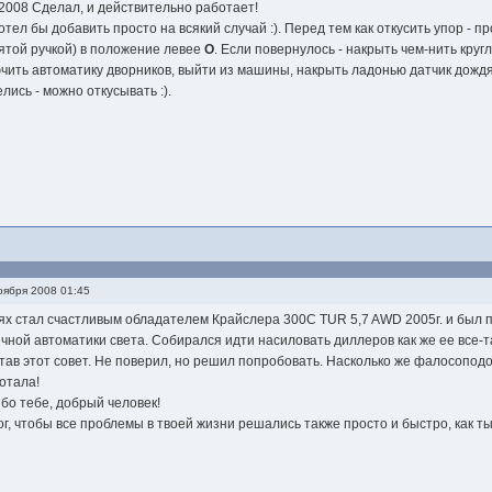
.2008 Сделал, и действительно работает!
хотел бы добавить просто на всякий случай :). Перед тем как откусить упор -
нятой ручкой) в положение левее
O
. Если повернулось - накрыть чем-нить круг
чить автоматику дворников, выйти из машины, накрыть ладонью датчик дожд
лись - можно откусывать :).
ября 2008 01:45
ях стал счастливым обладателем Крайслера 300С TUR 5,7 AWD 2005г. и был п
чной автоматики света. Собирался идти насиловать диллеров как же ее все-
тав этот совет. Не поверил, но решил попробовать. Насколько же фалосопод
отала!
бо тебе, добрый человек!
ог, чтобы все проблемы в твоей жизни решались также просто и быстро, как т