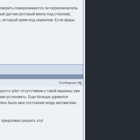
 проверить поворачивается ли переключатель
лый датчик (который внизу под стеклом),
я, который прям под зеркалом. Если фары
Сообщение #
3
росто убит отсутствием у такой машины уже
таки установить. Еще больше удивился
обно было мое состояние когда автоматика
ы предложил решить эту!