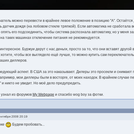
атель можно перевести в крайнее левое положение в позицию "A". Остаётся 
 датчик дождя (на лобовом стекле тряпкой). Если автоматика не сработала
 опять его подсоединить, чтобы система распознала автоматику, но у меня за
к. на таких машинах отключение питания не рекомендуется.
интересное. Буржуи дерут с нас деньги, просто за то, что они вставят другой 
ы хотите, чтобы все выглядело ещё лучше, то можно купить сам переключатель 
наших диллеров.
едующий аспект. В США за это наказывают. Дилеры это просекли и снимают г
апример, мои диллеры были в восторге, от моих находок. В крайнем случае 
 и никто не увидит. Но моё дело предупредить.
я узнал из форумов
My Webpage
и спасибо wog boy за фотки.
нтября 2008 20:19
оке
Будем пробовать...