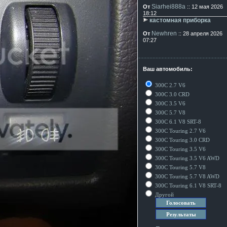
Siarhei888a
От
:: 12 мая 2026
18:12
кастомная приборка
Newhren
От
:: 28 апреля 2026
07:27
Ваш автомобиль:
300C 2.7 V6
300C 3.0 CRD
300C 3.5 V6
300C 5.7 V8
300C 6.1 V8 SRT-8
300C Touring 2.7 V6
300C Touring 3.0 CRD
300C Touring 3.5 V6
300C Touring 3.5 V6 AWD
300C Touring 5.7 V8
300C Touring 5.7 V8 AWD
300C Touring 6.1 V8 SRT-8
Другой