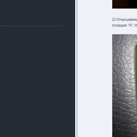
Как, приобретением доволен?
ogneyar001
2 июля 2026
Всем привет Год не было.
2) Откусываем
Разбил в \"хлам\" машину. Сейчас
позиция "A". 
купил другую. Но уже европу.
iMrCoffeeBLR4
2 июля 2026
[quote=vanos86]https://baza.dro
m.ru/ekaterinburg/wheel/disc/kolesnyj-
disk-replica-legeartis-cr4-7-5j-r18-5-115-
et24-dia71-6-s-
g3280718810.html[/quote]
У меня такие же стоят в Литве
покупал с резиной норм диски правда
за реплику не скажу там орига
iMrCoffeeBLR4
2 июля 2026
А то с нашей разболтовкой не
могу найти нормальные диски одна
шляпа какая то нужны 20 радиуса