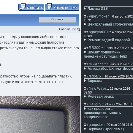
Лампы D1S
PipeSmoker
От
:: 6 августа 202
Опции
13:31
Центральный стоп-сигна
Сообщение #
1
ogneyar001
От
:: 4 августа 202
18:09
и торпеды у основания лобового стекла
Ремонт задней ходовой
онторля) и датчиком дождя (напротив
RR300
реть снаружи то на нём видно стекло красного
От
:: 19 июня 2026 20:20
Шумит подшипник
передней ступицы. Help!
mikki777
От
:: 18 июня 2026 16:
.
Авторазбор LX платфор
уратностью, чтобы не поцарапать пластик.
fedot75
От
:: 16 июня 2026 10:3
Зеркала
ь туго и хотя кажется, что он вот-вот
New Wave
От
:: 13 июня 2026
09:53
Рулевая рейка
Hellguy
От
:: 21 мая 2026 07:57
как проверить
производительность
кондиционера
gangster
От
:: 20 мая 2026 21:5
Зеркала (Проблема)