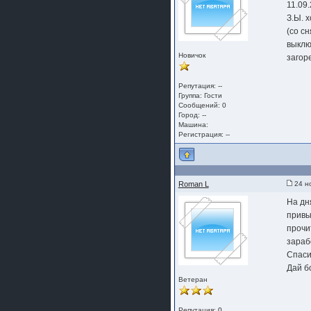
11.09
З.Ы. 
(со с
выклю
Новичок
загоре
Репутация: --
Группа:
Гости
Сообщений: 0
Город: --
Машина:
Регистрация: --
Roman L
24 но
На дн
привы
прочи
зараб
Спаси
Дай б
Ветеран
Репутация:
0