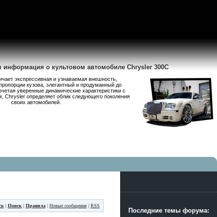
я информация о культовом автомобиле Chrysler 300C
личает экспрессивная и узнаваемая внешность,
пропорции кузова, элегантный и продуманный до
очетая уверенные динамические характеристики с
 Chrysler определяет облик следующего поколения
своих автомобилей.
ск
|
Поиск
|
Правила
|
Новые сообщения
|
RSS
Последние темы форума: