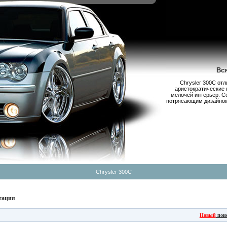
Вс
Chrysler 300С от
аристократические 
мелочей интерьер. С
потрясающим дизайном,
Chrysler 300C
тация
Новый
пои