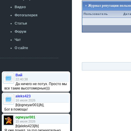
Журнал репутации пользоват
Видео
Пользователь
Дат
Фотогалерея
Статьи
Форум
Чат
О сайте
Вий
22:40:38
Да ничего не потух. Просто мы
все такие высотомерные)))
aleks423
16 июля 2026
[b]ogneyar001[/b],
Бог в помощь!
ogneyar001
15 июля 2026
[b]aleks423[/b]
Я уже понял, за год окончательно