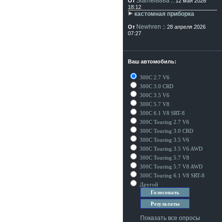
Siarhei888a
От
:: 12 мая 2026
18:12
кастомная приборка
Newhren
От
:: 28 апреля 2026
07:27
Ваш автомобиль:
300C 2.7 V6
300C 3.0 CRD
300C 3.5 V6
300C 5.7 V8
300C 6.1 V8 SRT-8
300C Touring 2.7 V6
300C Touring 3.0 CRD
300C Touring 3.5 V6
300C Touring 3.5 V6 AWD
300C Touring 5.7 V8
300C Touring 5.7 V8 AWD
300C Touring 6.1 V8 SRT-8
Другой
Показать все опросы