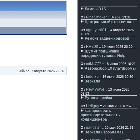
Лампы D1S
PipeSmoker
От
:: Вчера, 13:31
Центральный стоп-сигнал
ogneyar001
От
:: 4 августа 2026
18:09
Ремонт задней ходовой
RR300
От
:: 19 июня 2026 20:20
Шумит подшипник
передней ступицы. Help!
mikki777
От
:: 18 июня 2026 16:21
Авторазбор LX платформы
Сейчас: 7 августа 2026 22:26
fedot75
От
:: 16 июня 2026 10:30
Зеркала
New Wave
От
:: 13 июня 2026
09:53
Рулевая рейка
Hellguy
От
:: 21 мая 2026 07:57
как проверить
производительность
кондиционера
gangster
От
:: 20 мая 2026 21:51
Зеркала (Проблема)