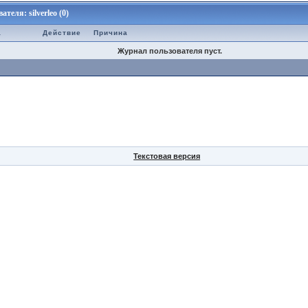
еля: silverleo (0)
а
Действие
Причина
Журнал пользователя пуст.
Текстовая версия