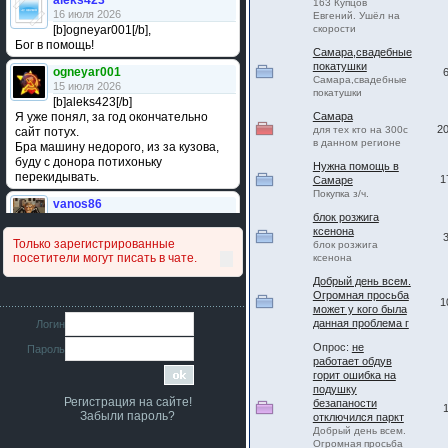
aleks423
163 Купцов
16 июля 2026
Евгений. Ушёл на
[b]ogneyar001[/b],
скорости
Бог в помощь!
Самара,свадебные
покатушки
ogneyar001
Самара,свадебные
15 июля 2026
покатушки
[b]aleks423[/b]
Я уже понял, за год окончательно
Самара
2
для тех кто на 300с
сайт потух.
в данном регионе
Бра машину недорого, из за кузова,
буду с донора потихоньку
Нужна помощь в
перекидывать.
1
Самаре
Покупка з/ч.
vanos86
блок розжига
14 июля 2026
ксенона
Привет народ. Кто нибудь
Только зарегистрированные
блок розжига
сравнивал подушку акпп бензиновой и
посетители могут писать в чате.
ксенона
дизельной машины намера
4578063AG и 4578061AG? По фото
Добрый день всем.
очень похожи.
Огромная просьба
1
может у кого была
iMrCoffeeBLR4
данная проблема г
Логин
11 июля 2026
Опрос:
не
Пароль
[b]era124[/b],
работает обдув
Ага понял буду знать спасибо
горит ошибка на
большое :smile:
подушку
Регистрация на сайте!
безапаности
era124
Забыли пароль?
отключился паркт
7 июля 2026
Добрый день всем.
[b]iMrCoffeeBLR4[/b],
Огромная просьба