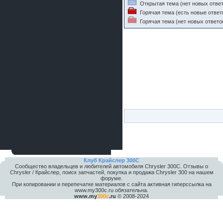
Открытая тема (нет новых ответ
шляпа какая то нужны 20 радиуса
Горячая тема (есть новые ответ
Горячая тема (нет новых ответо
Клуб Крайслер 300C
Сообщество владельцев и любителей автомобиля Chrysler 300С. Отзывы о
Chrysler / Крайслер, поиск запчастей, покупка и продажа Chrysler 300 на нашем
форуме.
При копировании и перепечатке материалов с сайта активная гиперссылка на
www.my300c.ru обязательна.
www.my
300c
.ru
© 2008-2024