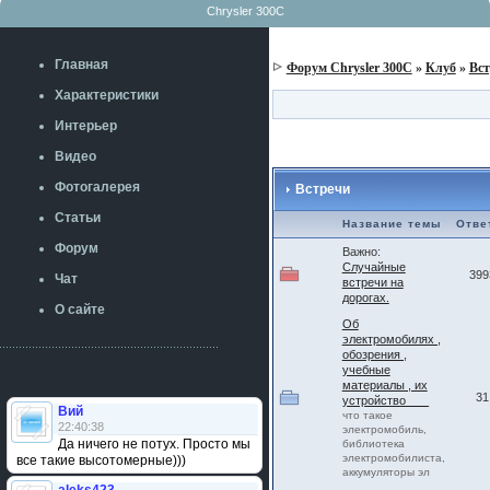
Chrysler 300C
Главная
Форум Chrysler 300C
»
Клуб
»
Вст
Характеристики
Интерьер
Видео
Фотогалерея
Встречи
Статьи
Название темы
Отве
Форум
Важно:
Случайные
399
Чат
встречи на
дорогах.
О сайте
Об
электромобилях ,
обозрения ,
учебные
материалы , их
31
устройство ___
Вий
что такое
22:40:38
электромобиль,
Да ничего не потух. Просто мы
библиотека
электромобилиста,
все такие высотомерные)))
аккумуляторы эл