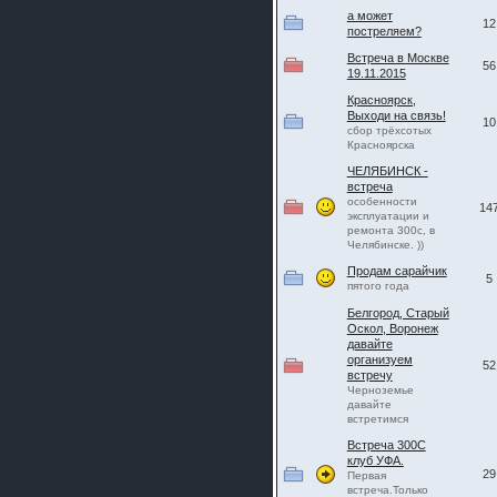
шляпа какая то нужны 20 радиуса
а может
12
постреляем?
Встреча в Москве
56
19.11.2015
Красноярск,
Выходи на связь!
10
сбор трёхсотых
Красноярска
ЧЕЛЯБИНСК -
встреча
особенности
14
эксплуатации и
ремонта 300с, в
Челябинске. ))
Продам сарайчик
5
пятого года
Белгород, Старый
Оскол, Воронеж
давайте
организуем
52
встречу
Черноземье
давайте
встретимся
Встреча 300С
клуб УФА.
29
Первая
встреча.Только