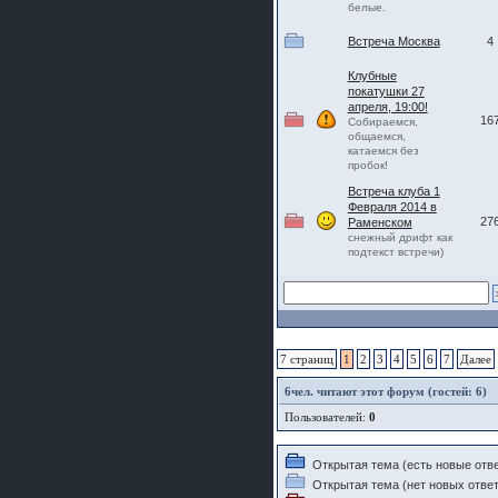
белые.
Встреча Москва
4
Клубные
покатушки 27
апреля, 19:00!
16
Собираемся,
общаемся,
катаемся без
пробок!
Встреча клуба 1
Февраля 2014 в
27
Раменском
снежный дрифт как
подтекст встречи)
7 страниц
1
2
3
4
5
6
7
Далее
6
чел. читают этот форум (гостей: 6)
Пользователей:
0
Открытая тема (есть новые отв
Открытая тема (нет новых ответ