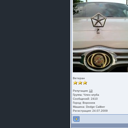
Ветеран
Репутация:
13
Группа:
Член клуба
Сообщений: 2410
Город: Воронеж
Машина: Dodge Caliber
Регистрация: 24.07.2009