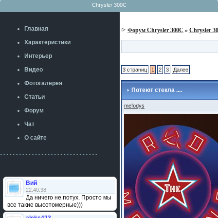
Chrysler 300C
Главная
Форум Chrysler 300C
»
Chrysler 3
Характеристики
Интерьер
Видео
3 страниц
1
2
3
Далее
Фотогалерея
Потеют стекла ....
Статьи
mefodys
Форум
Чат
О сайте
Вий
22:40:38
Да ничего не потух. Просто мы
все такие высотомерные)))