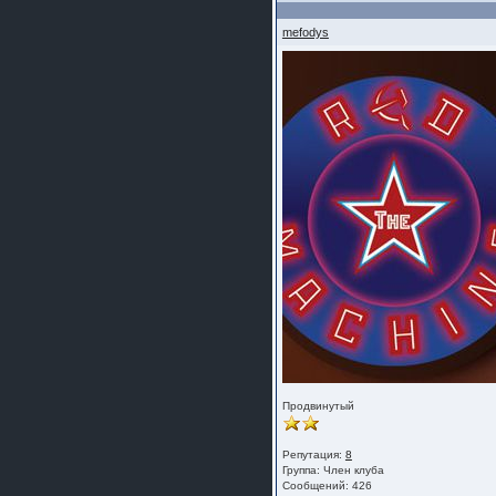
mefodys
Продвинутый
Репутация:
8
Группа:
Член клуба
Сообщений: 426