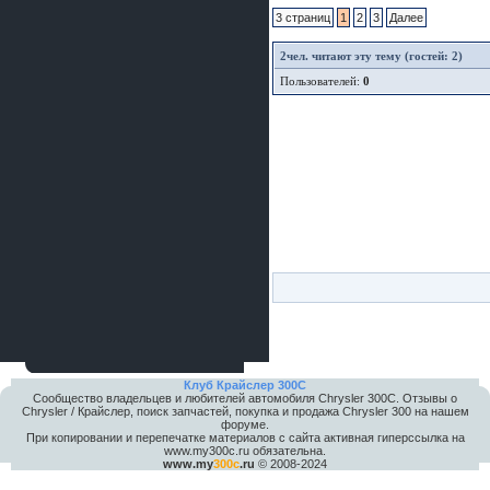
3 страниц
1
2
3
Далее
2
чел. читают эту тему (гостей: 2)
Пользователей:
0
Клуб Крайслер 300C
Сообщество владельцев и любителей автомобиля Chrysler 300С. Отзывы о
Chrysler / Крайслер, поиск запчастей, покупка и продажа Chrysler 300 на нашем
форуме.
При копировании и перепечатке материалов с сайта активная гиперссылка на
www.my300c.ru обязательна.
www.my
300c
.ru
© 2008-2024