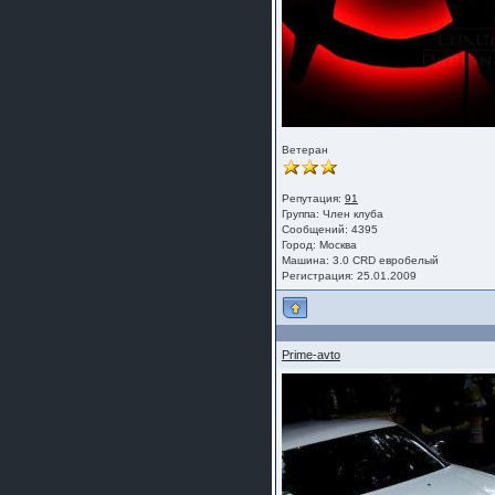
Ветеран
Репутация:
91
Группа:
Член клуба
Сообщений: 4395
Город: Москва
Машина: 3.0 CRD евробелый
Регистрация: 25.01.2009
Prime-avto