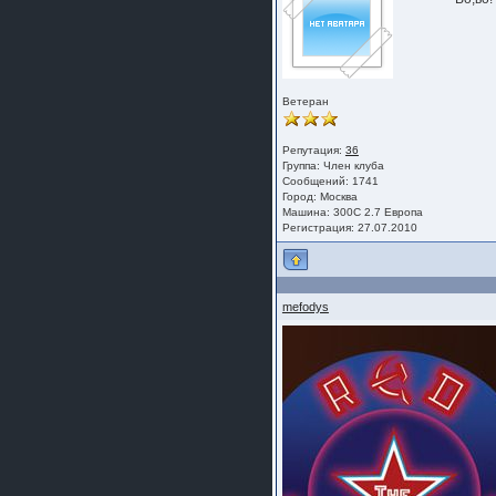
Ветеран
Репутация:
36
Группа:
Член клуба
Сообщений: 1741
Город: Москва
Машина: 300C 2.7 Европа
Регистрация: 27.07.2010
mefodys