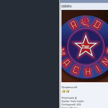
mefodys
Продвинутый
Репутация:
8
Группа:
Член клуба
Сообщений: 426
Город: Москва