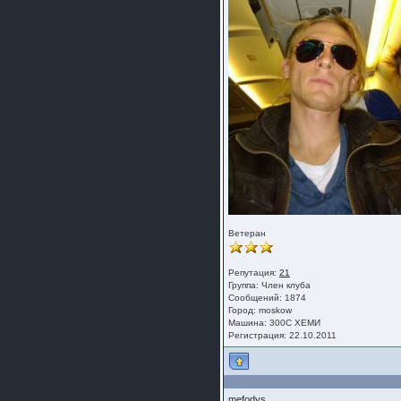
Ветеран
Репутация:
21
Группа:
Член клуба
Сообщений: 1874
Город: moskow
Машина: 300С ХЕМИ
Регистрация: 22.10.2011
mefodys