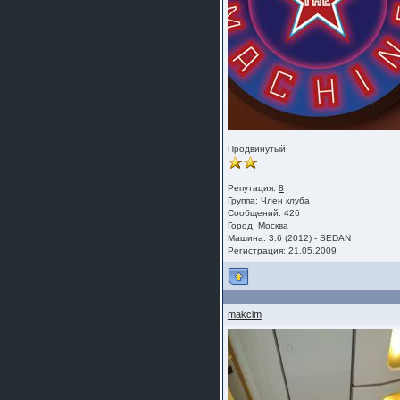
Продвинутый
Репутация:
8
Группа:
Член клуба
Сообщений: 426
Город: Москва
Машина: 3.6 (2012) - SEDAN
Регистрация: 21.05.2009
makcim