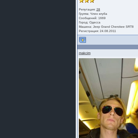
Репутация:
28
Группа:
Член клуба
Сообщений: 1669
Город: Одесса
Машина: Jeep Grand Cherokee SRT8
Регистрация: 24.08.2011
makcim