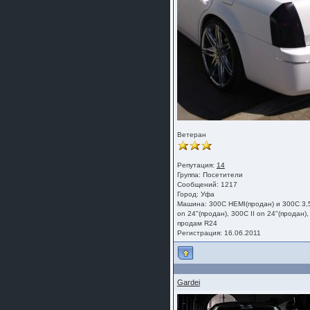
Ветеран
Репутация:
14
Группа:
Посетители
Сообщений: 1217
Город: Уфа
Машина: 300C HEMI(продан) и 300С 3,
on 24"(продан), 300С II on 24"(продан),
продам R24
Регистрация: 16.06.2011
Gardei