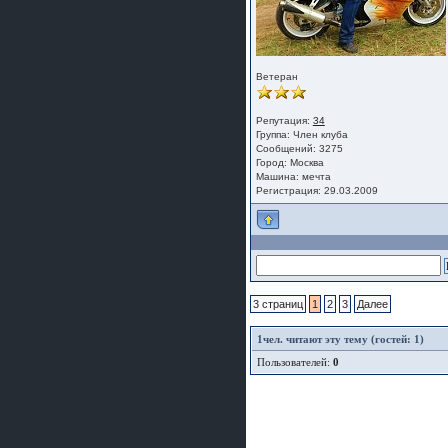
Ветеран
Репутация:
34
Группа:
Член клуба
Сообщений: 3275
Город: Москва
Машина: мечта
Регистрация: 29.03.2009
3 страниц
1
2
3
Далее
1
чел. читают эту тему (гостей: 1)
Пользователей:
0