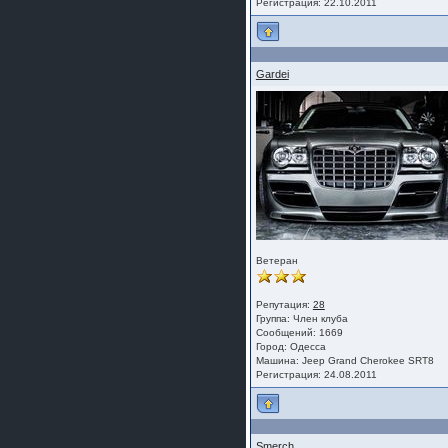
Регистрация: 22.10.2011
Gardei
Ветеран
Репутация:
28
Группа:
Член клуба
Сообщений: 1669
Город: Одесса
Машина: Jeep Grand Cherokee SRT8
Регистрация: 24.08.2011
Smerch