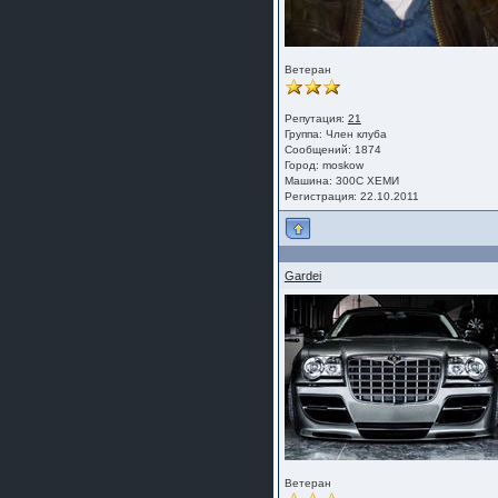
Ветеран
Репутация:
21
Группа:
Член клуба
Сообщений: 1874
Город: moskow
Машина: 300С ХЕМИ
Регистрация: 22.10.2011
Gardei
Ветеран