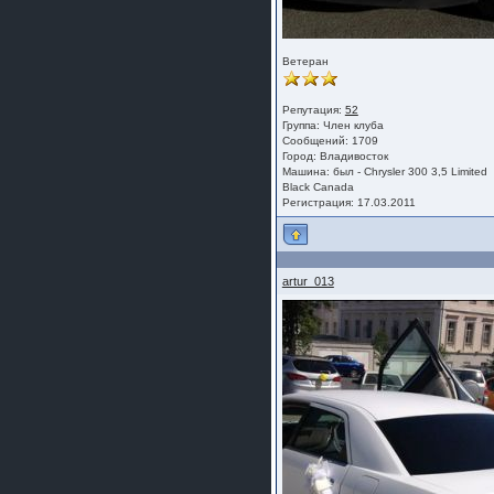
Ветеран
Репутация:
52
Группа:
Член клуба
Сообщений: 1709
Город: Владивосток
Машина: был - Chrysler 300 3,5 Limited
Black Canada
Регистрация: 17.03.2011
artur_013