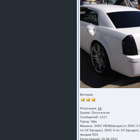
Ветеран
Репутация:
14
Группа:
Посетители
Сообщений: 1217
Город: Уфа
Машина: 300C HEMI(продан) и 300С 3,
on 24"(продан), 300С II on 24"(продан),
продам R24
Регистрация: 16.06.2011