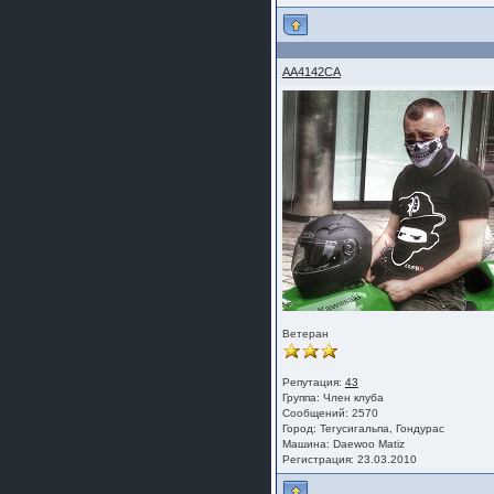
AA4142CA
Ветеран
Репутация:
43
Группа:
Член клуба
Сообщений: 2570
Город: Тегусигальпа, Гондурас
Машина: Daewoo Matiz
Регистрация: 23.03.2010