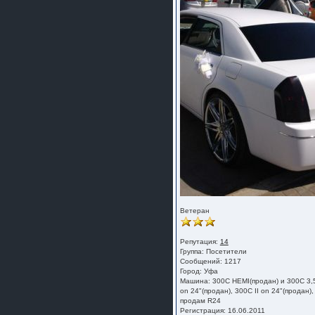
Ветеран
Репутация:
14
Группа:
Посетители
Сообщений: 1217
Город: Уфа
Машина: 300C HEMI(продан) и 300С 3,
on 24"(продан), 300С II on 24"(продан),
продам R24
Регистрация: 16.06.2011