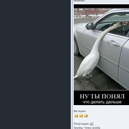
Ветеран
Репутация:
47
Группа:
Член клуба