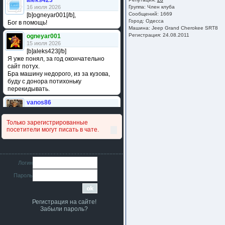
aleks423
16 июля 2026
Группа:
Член клуба
Сообщений: 1669
[b]ogneyar001[/b],
Город: Одесса
Бог в помощь!
Машина: Jeep Grand Cherokee SRT8
Регистрация: 24.08.2011
ogneyar001
15 июля 2026
[b]aleks423[/b]
Я уже понял, за год окончательно
сайт потух.
Бра машину недорого, из за кузова,
буду с донора потихоньку
перекидывать.
vanos86
14 июля 2026
Привет народ. Кто нибудь
Только зарегистрированные
сравнивал подушку акпп бензиновой и
посетители могут писать в чате.
дизельной машины намера
4578063AG и 4578061AG? По фото
очень похожи.
iMrCoffeeBLR4
Логин
11 июля 2026
Пароль
[b]era124[/b],
Ага понял буду знать спасибо
большое :smile:
Регистрация на сайте!
era124
Забыли пароль?
7 июля 2026
[b]iMrCoffeeBLR4[/b],