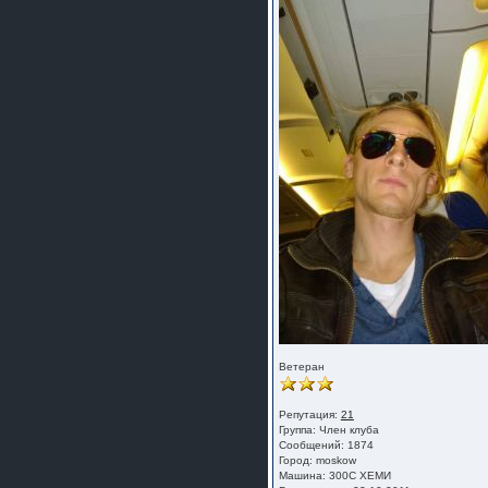
Ветеран
Репутация:
21
Группа:
Член клуба
Сообщений: 1874
Город: moskow
Машина: 300С ХЕМИ