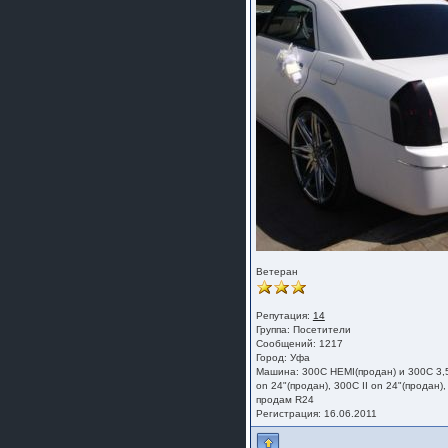
Ветеран
Репутация:
14
Группа:
Посетители
Сообщений: 1217
Город: Уфа
Машина: 300C HEMI(продан) и 300С 3,
on 24"(продан), 300С II on 24"(продан),
продам R24
Регистрация: 16.06.2011