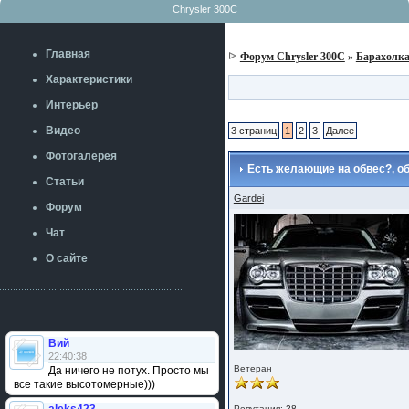
Chrysler 300C
Главная
Форум Chrysler 300C
»
Барахолк
Характеристики
Интерьер
Видео
3 страниц
1
2
3
Далее
Фотогалерея
Есть желающие на обвес?, об
Статьи
Gardei
Форум
Чат
О сайте
Вий
22:40:38
Ветеран
Да ничего не потух. Просто мы
все такие высотомерные)))
Репутация:
28