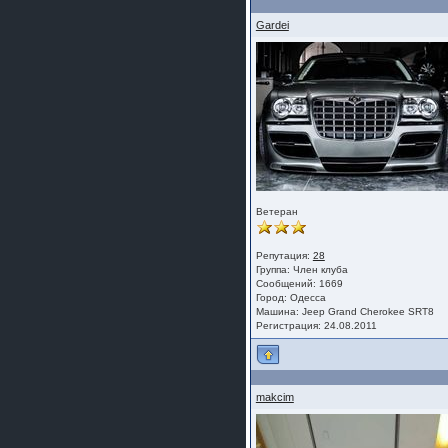
Gardei
Ветеран
Репутация:
28
Группа:
Член клуба
Сообщений: 1669
Город: Одесса
Машина: Jeep Grand Cherokee SRT8
Регистрация: 24.08.2011
makcim