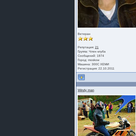
Ветеран
Репутация:
21
Группа:
Член клуба
Сообщений: 1874
Город: moskow
Машина: 300С ХЕМИ
Регистрация: 22.10.2011
Windy man