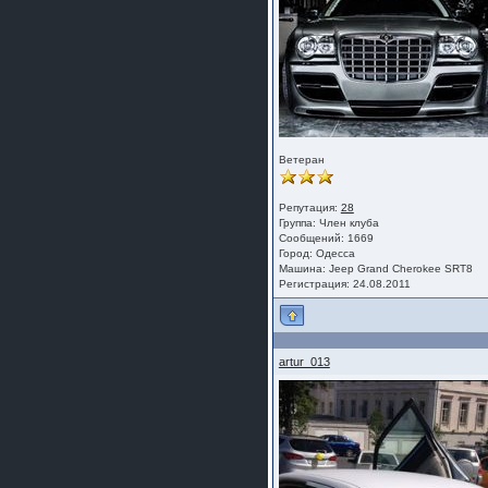
Ветеран
Репутация:
28
Группа:
Член клуба
Сообщений: 1669
Город: Одесса
Машина: Jeep Grand Cherokee SRT8
Регистрация: 24.08.2011
artur_013