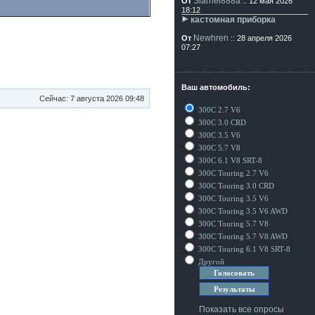
Siarhei888a
От
:: 12 мая 2026
18:12
кастомная приборка
Newhren
От
:: 28 апреля 2026
07:27
Ваш автомобиль:
Сейчас: 7 августа 2026 09:48
300C 2.7 V6
300C 3.0 CRD
300C 3.5 V6
300C 5.7 V8
300C 6.1 V8 SRT-8
300C Touring 2.7 V6
300C Touring 3.0 CRD
300C Touring 3.5 V6
300C Touring 3.5 V6 AWD
300C Touring 5.7 V8
300C Touring 5.7 V8 AWD
300C Touring 6.1 V8 SRT-8
Другой
Показать все опросы