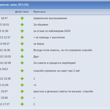
теля: artur_013 (14)
а
Действие
Причина
 18:47
правильное высказывание
5 16:51
За обшивки
3 11:30
за отзыв по койловерам DGR
13 12:37
+ за помощь с выхлопом
13 09:27
за борлу
12 16:36
Всегда готов помочь, за что огромное спасибо
012 10:03
Друг
012 20:48
За советы в процессе переборки!
я 2012
спасибо огромное за совет про 2 ом!
7
012 15:36
1
2 21:05
+1
 23:07
простые и дельные советы по музыке. спасибо
 23:58
+
12 17:27
1