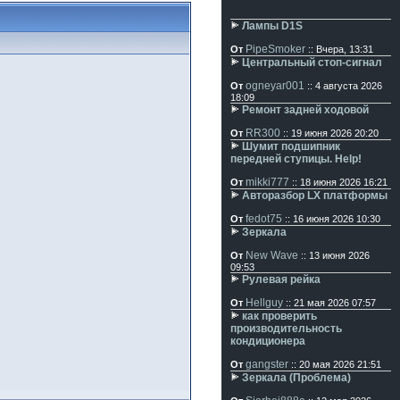
Лампы D1S
PipeSmoker
От
:: Вчера, 13:31
Центральный стоп-сигнал
ogneyar001
От
:: 4 августа 2026
18:09
Ремонт задней ходовой
RR300
От
:: 19 июня 2026 20:20
Шумит подшипник
передней ступицы. Help!
mikki777
От
:: 18 июня 2026 16:21
Авторазбор LX платформы
fedot75
От
:: 16 июня 2026 10:30
Зеркала
New Wave
От
:: 13 июня 2026
09:53
Рулевая рейка
Hellguy
От
:: 21 мая 2026 07:57
как проверить
производительность
кондиционера
gangster
От
:: 20 мая 2026 21:51
Зеркала (Проблема)