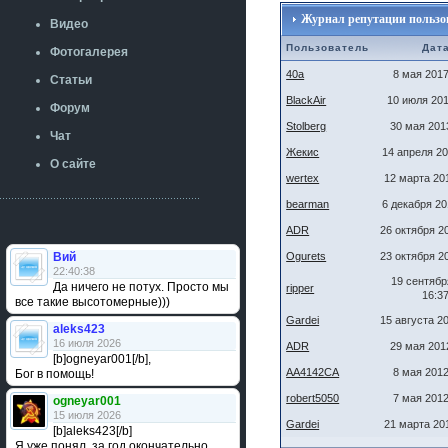
Журнал репутации пользова
Видео
Пользователь
Дат
Фотогалерея
40a
8 мая 2017
Статьи
BlackAir
10 июля 201
Форум
Stolberg
30 мая 201
Чат
Жекис
14 апреля 20
О сайте
wertex
12 марта 20
bearman
6 декабря 20
ADR
26 октября 2
Вий
Ogurets
23 октября 2
22:40:38
19 сентябр
Да ничего не потух. Просто мы
ripper
16:3
все такие высотомерные)))
Gardei
15 августа 2
aleks423
16 июля 2026
ADR
29 мая 201
[b]ogneyar001[/b],
AA4142CA
8 мая 2012
Бог в помощь!
robert5050
7 мая 2012
ogneyar001
15 июля 2026
Gardei
21 марта 20
[b]aleks423[/b]
Я уже понял, за год окончательно