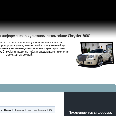
я информация о культовом автомобиле Chrysler 300C
личает экспрессивная и узнаваемая внешность,
пропорции кузова, элегантный и продуманный до
очетая уверенные динамические характеристики с
 Chrysler определяет облик следующего поколения
своих автомобилей.
ск
|
Поиск
|
Правила
|
Новые сообщения
|
RSS
Последние темы форума: