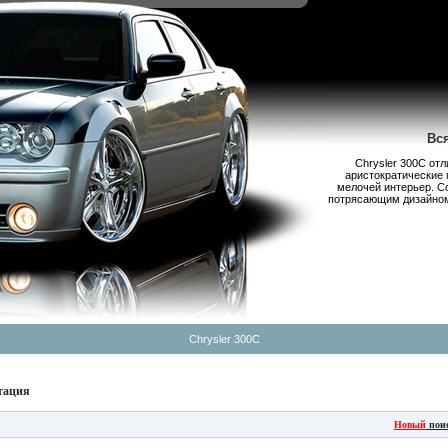
Вс
Chrysler 300С от
аристократические 
мелочей интерьер. С
потрясающим дизайном,
Chrysler 300C
тация
Новый
пои