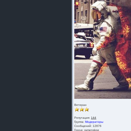
Ветеран
Репутация:
144
Группа:
Модераторы
Сообщений: 12876
Город: ramenskoe