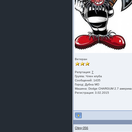
Ветеран
Репутация:
7
Группа:
Член клуба
Сообщений: 1435
Город: Дубна МО
Машина: Dodge CHARGUM 2.7 америка
Регистрация: 3.02.2015
Oleg-056