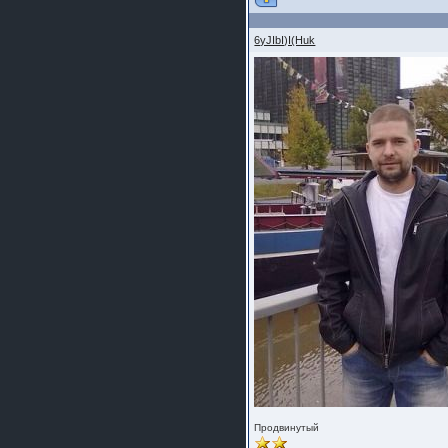
6yJIbI)I(Huk
Продвинутый