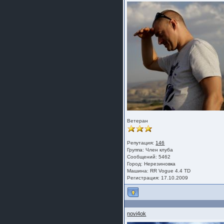
Ветеран
Репутация:
146
Группа:
Член клуба
Сообщений: 5462
Город: Нерезиновка
Машина: RR Vogue 4.4 TD
Регистрация: 17.10.2009
novi4ok