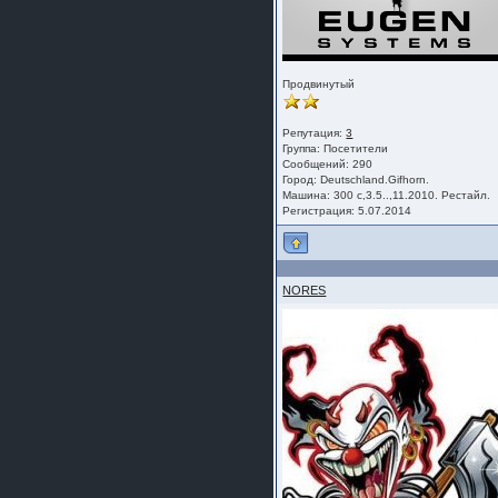
шляпа какая то нужны 20 радиуса
Продвинутый
Репутация:
3
Группа:
Посетители
Сообщений: 290
Город: Deutschland.Gifhorn.
Машина: 300 с,3.5..,11.2010. Рестайл.
Регистрация: 5.07.2014
NORES