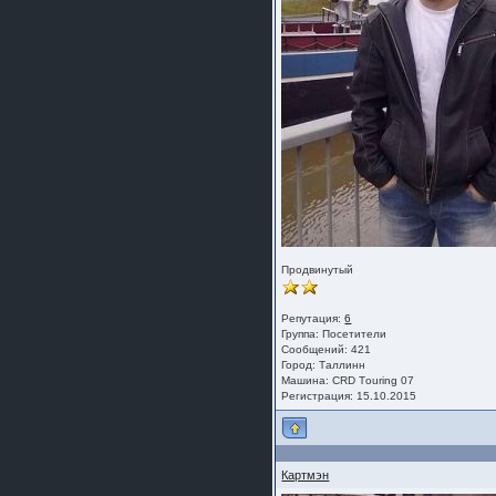
Продвинутый
Репутация:
6
Группа:
Посетители
Сообщений: 421
Город: Таллинн
Машина: СRD Тouring 07
Регистрация: 15.10.2015
Картмэн