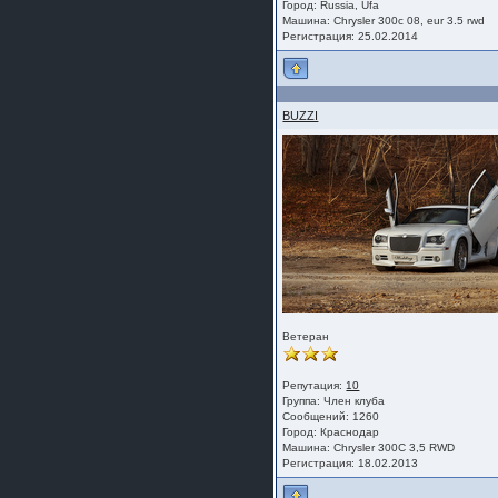
Город: Russia, Ufa
Машина: Chrysler 300c 08, eur 3.5 rwd
Регистрация: 25.02.2014
BUZZI
Ветеран
Репутация:
10
Группа:
Член клуба
Сообщений: 1260
Город: Краснодар
Машина: Chrysler 300C 3,5 RWD
Регистрация: 18.02.2013