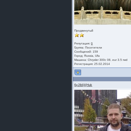
Продвинутый
Репутация:
0
Группа:
Посетители
Сообщений: 159
Город: Russia, Ufa
Машина: Chrysler 300c 08, eur 3.5 rwd
Регистрация: 25.02.2014
6yJIbI)I(Huk