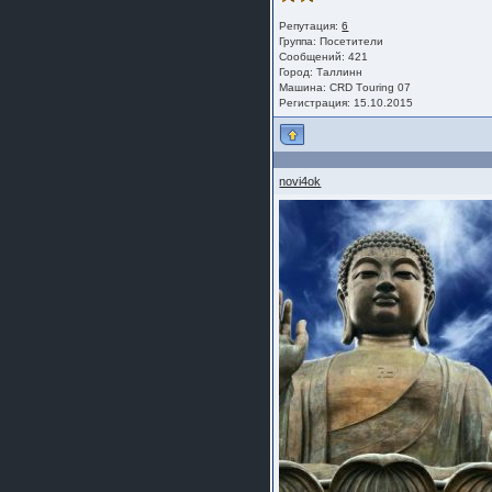
Репутация:
6
Группа:
Посетители
Сообщений: 421
Город: Таллинн
Машина: СRD Тouring 07
Регистрация: 15.10.2015
novi4ok