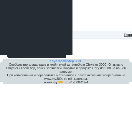
Текс
Клуб Крайслер 300C
Сообщество владельцев и любителей автомобиля Chrysler 300С. Отзывы о
Chrysler / Крайслер, поиск запчастей, покупка и продажа Chrysler 300 на нашем
форуме.
При копировании и перепечатке материалов с сайта активная гиперссылка на
www.my300c.ru обязательна.
www.my
300c
.ru
© 2008-2024