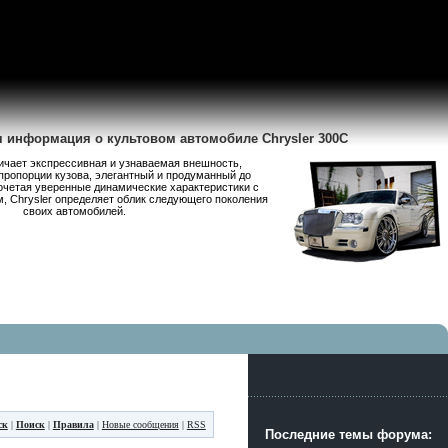
я информация о культовом автомобиле Chrysler 300C
личает экспрессивная и узнаваемая внешность,
пропорции кузова, элегантный и продуманный до
очетая уверенные динамические характеристики с
 Chrysler определяет облик следующего поколения
своих автомобилей.
ск
|
Поиск
|
Правила
|
Новые сообщения
|
RSS
Последние темы форума: