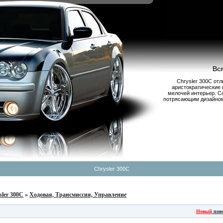
Вс
Chrysler 300С от
аристократические 
мелочей интерьер. С
потрясающим дизайном,
Chrysler 300C
sler 300C
»
Ходовая, Трансмиссия, Управление
Новый
пои