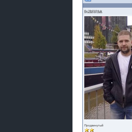
6yJIbI)I(Huk
Продвинутый