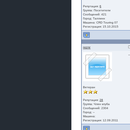
Репутация:
6
Группа:
Посетители
Сообщений: 421
Город: Таллинн
Машина: СRD Тouring 07
Регистрация: 15.10.2015
reznr
-
Ветеран
Репутация:
28
Группа:
Член клуба
Сообщений: 2304
Город: --
Машина:
Регистрация: 12.09.2011