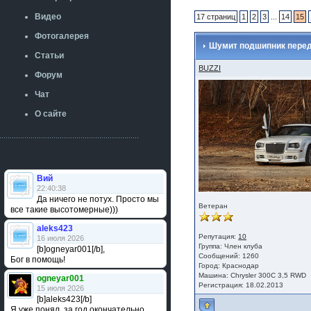
Видео
17 страниц
1
2
3
...
14
15
Фотогалерея
Шумит подшипник передн
Статьи
BUZZI
Форум
Чат
О сайте
Вий
22:40:38
Да ничего не потух. Просто мы
Ветеран
все такие высотомерные)))
aleks423
Репутация:
10
16 июля 2026
Группа:
Член клуба
[b]ogneyar001[/b],
Сообщений: 1260
Бог в помощь!
Город: Краснодар
Машина: Chrysler 300C 3,5 RWD
ogneyar001
Регистрация: 18.02.2013
15 июля 2026
[b]aleks423[/b]
Я уже понял, за год окончательно