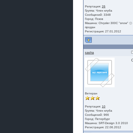
Репутация:
26
Группа:
Член клуба
Сообщений: 3348
Город: Псков
Машина: Chrysler 300C "snow" ㋡ 
продан
Регистрация: 27.01.2012
sasha
Ветеран
Репутация:
10
Группа:
Член клуба
Сообщений: 966
Город: Петербург
Машина: SRT-Design 3.0 2010
Регистрация: 22.06.2012