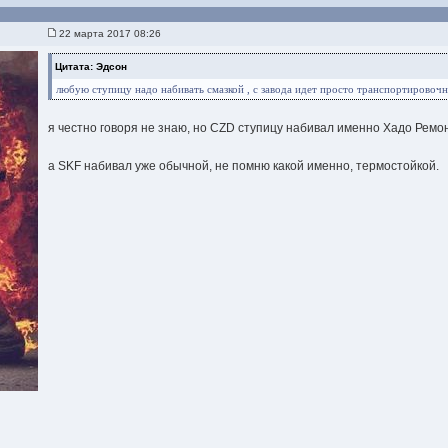
22 марта 2017 08:26
Цитата: Эдсон
любую ступицу надо набивать смазкой , с завода идет просто транспортировочн
я честно говоря не знаю, но CZD ступицу набивал именно Хадо Ремо
а SKF набивал уже обычной, не помню какой именно, термостойкой.