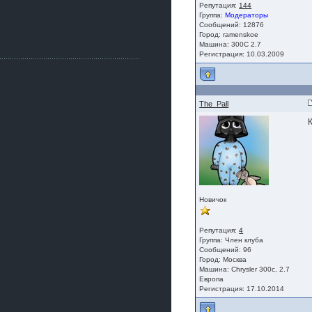
Как, приобретением доволен?
Репутация:
144
Группа:
Модераторы
ogneyar001
Сообщений: 12876
2 июля 2026
Город: ramenskoe
Всем привет Год не было.
Машина: 300C 2.7
Разбил в \"хлам\" машину. Сейчас
Регистрация: 10.03.2009
купил другую. Но уже европу.
iMrCoffeeBLR4
2 июля 2026
[quote=vanos86]https://baza.dro
The_Pall
m.ru/ekaterinburg/wheel/disc/kolesnyj-
disk-replica-legeartis-cr4-7-5j-r18-5-115-
et24-dia71-6-s-
g3280718810.html[/quote]
У меня такие же стоят в Литве
покупал с резиной норм диски правда
за реплику не скажу там орига
iMrCoffeeBLR4
Новичок
2 июля 2026
А то с нашей разболтовкой не
могу найти нормальные диски одна
Репутация:
4
шляпа какая то нужны 20 радиуса
Группа:
Член клуба
Сообщений: 96
Город: Москва
Машина: Chrysler 300c, 2.7
Европа
Регистрация: 17.10.2014