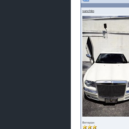
sanchito
Ветеран