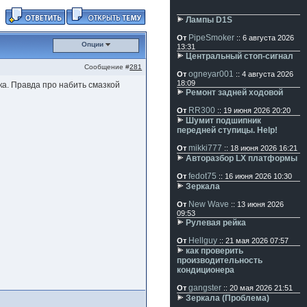
Лампы D1S
PipeSmoker
От
:: 6 августа 2026
Опции
13:31
Центральный стоп-сигнал
Сообщение #
281
ogneyar001
От
:: 4 августа 2026
18:09
ка. Правда про набить смазкой
Ремонт задней ходовой
RR300
От
:: 19 июня 2026 20:20
Шумит подшипник
передней ступицы. Help!
mikki777
От
:: 18 июня 2026 16:21
Авторазбор LX платформы
fedot75
От
:: 16 июня 2026 10:30
Зеркала
New Wave
От
:: 13 июня 2026
09:53
Рулевая рейка
Hellguy
От
:: 21 мая 2026 07:57
как проверить
производительность
кондиционера
gangster
От
:: 20 мая 2026 21:51
Зеркала (Проблема)