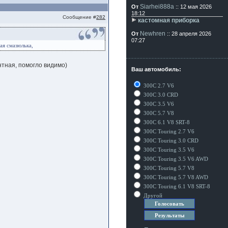
Siarhei888a
От
:: 12 мая 2026
18:12
Сообщение #
282
кастомная приборка
Newhren
От
:: 28 апреля 2026
07:27
ая смазюлька,
нтная, помогло видимо)
Ваш автомобиль:
300C 2.7 V6
300C 3.0 CRD
300C 3.5 V6
300C 5.7 V8
300C 6.1 V8 SRT-8
300C Touring 2.7 V6
300C Touring 3.0 CRD
300C Touring 3.5 V6
300C Touring 3.5 V6 AWD
300C Touring 5.7 V8
300C Touring 5.7 V8 AWD
300C Touring 6.1 V8 SRT-8
Другой