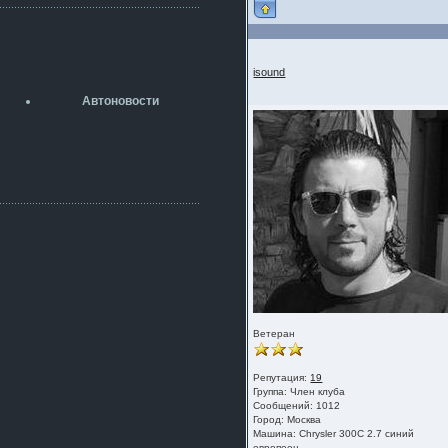
разболтовка 5х114.3 спокойно
садится на наши ступицы
aleks423
5 июля 2026
isound
[b]ogneyar001[/b],
Рад приветствовать!
Автоновости
А здесь уже кладбищенская тишина...
Как, приобретением доволен?
ogneyar001
2 июля 2026
Всем привет Год не было.
Разбил в \"хлам\" машину. Сейчас
купил другую. Но уже европу.
iMrCoffeeBLR4
2 июля 2026
[quote=vanos86]https://baza.dro
m.ru/ekaterinburg/wheel/disc/kolesnyj-
disk-replica-legeartis-cr4-7-5j-r18-5-115-
et24-dia71-6-s-
g3280718810.html[/quote]
Ветеран
У меня такие же стоят в Литве
покупал с резиной норм диски правда
за реплику не скажу там орига
Репутация:
19
Группа:
Член клуба
iMrCoffeeBLR4
Сообщений: 1012
2 июля 2026
Город: Москва
А то с нашей разболтовкой не
Машина: Chrysler 300C 2.7 синий
могу найти нормальные диски одна
европеец