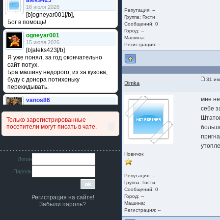
aleks423
16 июля 2026
Репутация: --
[b]ogneyar001[/b],
Группа:
Гости
Бог в помощь!
Сообщений: 0
Город: --
ogneyar001
Машина:
15 июля 2026
Регистрация: --
[b]aleks423[/b]
Я уже понял, за год окончательно
сайт потух.
Бра машину недорого, из за кузова,
буду с донора потихоньку
31 ию
Dimka
перекидывать.
мне не
vanos86
14 июля 2026
себе з
Привет народ. Кто нибудь
Штатов
Только зарегистрированные
сравнивал подушку акпп бензиновой и
посетители могут писать в чате.
больш
дизельной машины намера
пригна
4578063AG и 4578061AG? По фото
очень похожи.
утопле
Новичок
iMrCoffeeBLR4
Логин
11 июля 2026
Пароль
[b]era124[/b],
Репутация: --
Ага понял буду знать спасибо
Группа:
Гости
большое :smile:
Сообщений: 0
Город: --
Регистрация на сайте!
era124
Машина:
Забыли пароль?
7 июля 2026
Регистрация: --
[b]iMrCoffeeBLR4[/b],