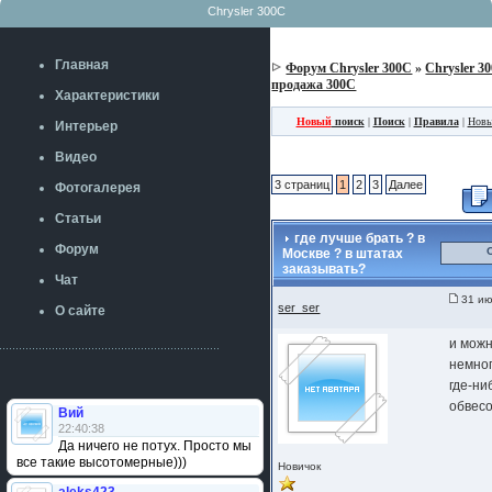
Chrysler 300C
Главная
Форум Chrysler 300C
»
Chrysler 3
продажа 300C
Характеристики
Новый
поиск
|
Поиск
|
Правила
|
Новы
Интерьер
Видео
3 страниц
1
2
3
Далее
Фотогалерея
Статьи
где лучше брать ? в
Форум
Москве ? в штатах
заказывать?
Чат
31 ию
ser_ser
О сайте
и можн
немно
где-ниб
обвес
Вий
22:40:38
Да ничего не потух. Просто мы
все такие высотомерные)))
Новичок