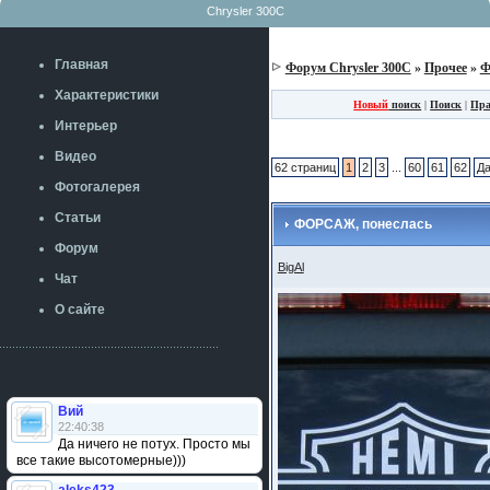
Chrysler 300C
Главная
Форум Chrysler 300C
»
Прочее
»
Ф
Характеристики
Новый
поиск
|
Поиск
|
Пра
Интерьер
Видео
62 страниц
1
2
3
...
60
61
62
Д
Фотогалерея
Статьи
ФОРСАЖ, понеслась
Форум
BigAl
Чат
О сайте
Вий
22:40:38
Да ничего не потух. Просто мы
все такие высотомерные)))