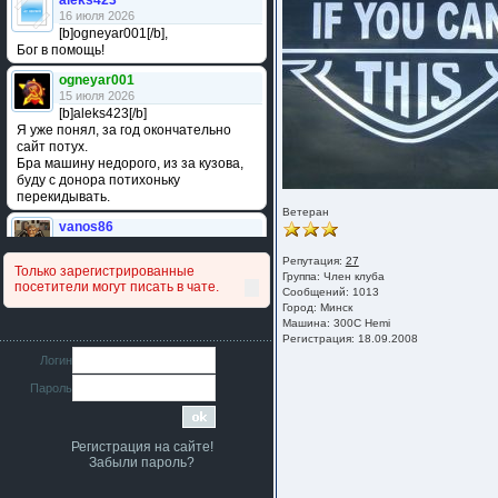
aleks423
16 июля 2026
[b]ogneyar001[/b],
Бог в помощь!
ogneyar001
15 июля 2026
[b]aleks423[/b]
Я уже понял, за год окончательно
сайт потух.
Бра машину недорого, из за кузова,
буду с донора потихоньку
перекидывать.
Ветеран
vanos86
14 июля 2026
Привет народ. Кто нибудь
Репутация:
27
Только зарегистрированные
сравнивал подушку акпп бензиновой и
Группа:
Член клуба
посетители могут писать в чате.
дизельной машины намера
Сообщений: 1013
Город: Минск
4578063AG и 4578061AG? По фото
Машина: 300С Hemi
очень похожи.
Регистрация: 18.09.2008
iMrCoffeeBLR4
Логин
11 июля 2026
Пароль
[b]era124[/b],
Ага понял буду знать спасибо
большое :smile:
Регистрация на сайте!
era124
Забыли пароль?
7 июля 2026
[b]iMrCoffeeBLR4[/b],