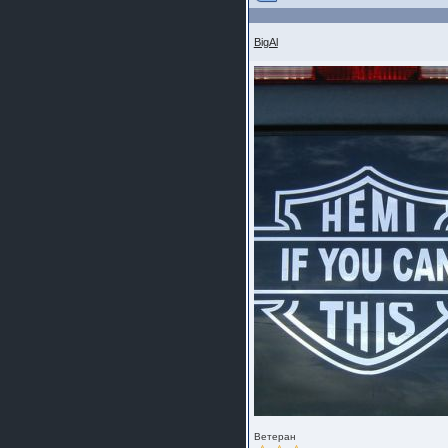
BigAl
Ветеран