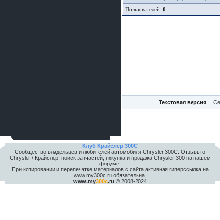
Пользователей:
0
Текстовая версия
Се
Клуб Крайслер 300C
Сообщество владельцев и любителей автомобиля Chrysler 300С. Отзывы о
Chrysler / Крайслер, поиск запчастей, покупка и продажа Chrysler 300 на нашем
форуме.
При копировании и перепечатке материалов с сайта активная гиперссылка на
www.my300c.ru обязательна.
www.my
300c
.ru
© 2008-2024