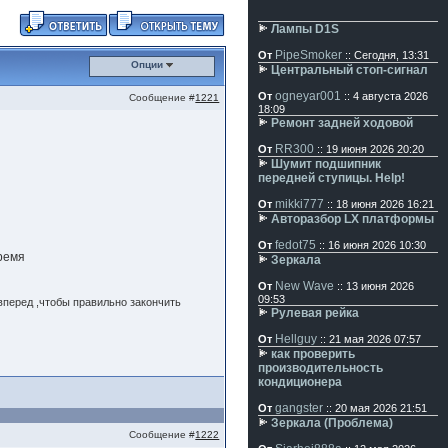
Лампы D1S
PipeSmoker
От
:: Сегодня, 13:31
Опции
Центральный стоп-сигнал
ogneyar001
От
:: 4 августа 2026
Сообщение #
1221
18:09
Ремонт задней ходовой
RR300
От
:: 19 июня 2026 20:20
Шумит подшипник
передней ступицы. Help!
mikki777
От
:: 18 июня 2026 16:21
Авторазбор LX платформы
fedot75
От
:: 16 июня 2026 10:30
время
Зеркала
New Wave
От
:: 13 июня 2026
09:53
вперед ,чтобы правильно закончить
Рулевая рейка
Hellguy
От
:: 21 мая 2026 07:57
как проверить
производительность
кондиционера
gangster
От
:: 20 мая 2026 21:51
Зеркала (Проблема)
Сообщение #
1222