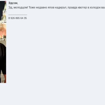
Эдсон
,
Эд, молодцом! Тоже недавно япов надирал, правда квотер в холодок ва
--------------------
8 926 865 64 35