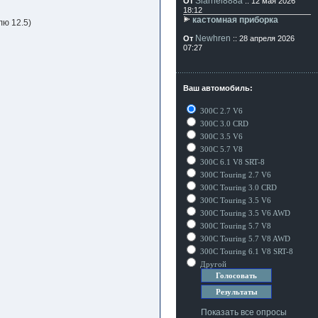
Siarhei888a
От
:: 12 мая 2026
18:12
кастомная приборка
лю 12.5)
Newhren
От
:: 28 апреля 2026
07:27
Ваш автомобиль:
300C 2.7 V6
300C 3.0 CRD
300C 3.5 V6
300C 5.7 V8
300C 6.1 V8 SRT-8
300C Touring 2.7 V6
300C Touring 3.0 CRD
300C Touring 3.5 V6
300C Touring 3.5 V6 AWD
300C Touring 5.7 V8
300C Touring 5.7 V8 AWD
300C Touring 6.1 V8 SRT-8
Другой
Показать все опросы