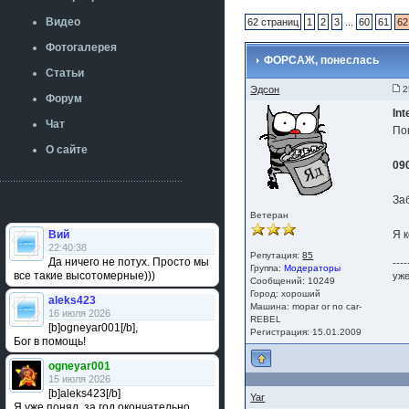
Видео
62 страниц
1
2
3
...
60
61
62
Фотогалерея
ФОРСАЖ, понеслась
Статьи
Эдсон
2
Форум
Int
Чат
По
О сайте
09
За
Ветеран
Вий
Я 
22:40:38
Репутация:
85
Да ничего не потух. Просто мы
----
Группа:
Модераторы
все такие высотомерные)))
уже
Сообщений: 10249
Город: хороший
aleks423
Машина: mopar or no car-
16 июля 2026
REBEL
[b]ogneyar001[/b],
Регистрация: 15.01.2009
Бог в помощь!
ogneyar001
15 июля 2026
[b]aleks423[/b]
Yar
Я уже понял, за год окончательно