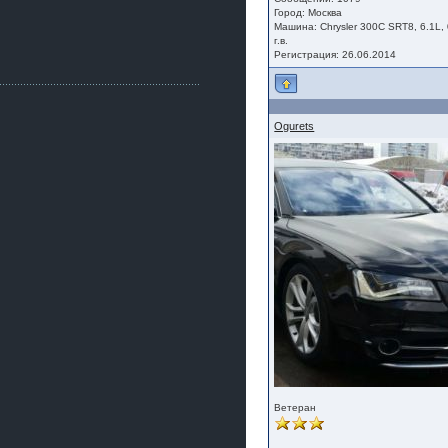
Как, приобретением доволен?
Город: Москва
Машина: Chrysler 300C SRT8, 6.1L,
ogneyar001
г.в.
2 июля 2026
Регистрация: 26.06.2014
Всем привет Год не было.
Разбил в \"хлам\" машину. Сейчас
купил другую. Но уже европу.
iMrCoffeeBLR4
Ogurets
2 июля 2026
[quote=vanos86]https://baza.dro
m.ru/ekaterinburg/wheel/disc/kolesnyj-
disk-replica-legeartis-cr4-7-5j-r18-5-115-
et24-dia71-6-s-
g3280718810.html[/quote]
У меня такие же стоят в Литве
покупал с резиной норм диски правда
за реплику не скажу там орига
iMrCoffeeBLR4
2 июля 2026
А то с нашей разболтовкой не
могу найти нормальные диски одна
шляпа какая то нужны 20 радиуса
Ветеран