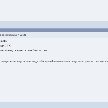
5 сентября 2017 22:21
urets
,
чем ????
ться надо науке , а это баловство
----------------
 поздно возвращаться назад ,чтобы правИльно начать,но еще не поздно устремиться 