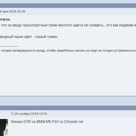
6 мая 2018 23:39
ртмэн
,
т что за мода транспортные губки желтого цвета не снимать , это как пиджаки 
 модный ныне цвет - серый туман
----------------
 поздно возвращаться назад ,чтобы правИльно начать,но еще не поздно устремиться 
19 октября 2019 10:51
Nissan GTR vs BMW M5 F10 vs Chrysler srt