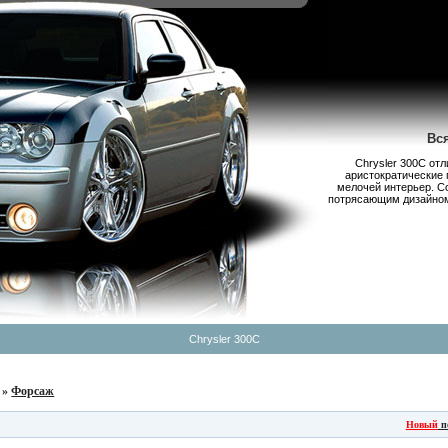
Вс
Chrysler 300С от
аристократические 
мелочей интерьер. С
потрясающим дизайном,
Chrysler 300C
»
Форсаж
Новый
п