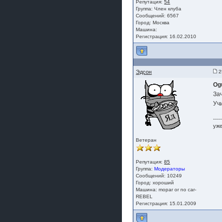
Репутация:
54
Группа:
Член клуба
Сообщений: 6567
Город: Москва
Машина:
Регистрация: 16.02.2010
Эдсон
2
Og
За
Учи
----
уже
Ветеран
Репутация:
85
Группа:
Модераторы
Сообщений: 10249
Город: хороший
Машина: mopar or no car-
REBEL
Регистрация: 15.01.2009