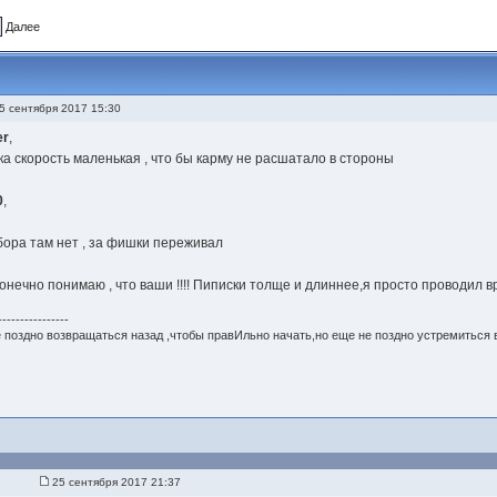
Далее
5 сентября 2017 15:30
er
,
ка скорость маленькая , что бы карму не расшатало в стороны
0
,
бора там нет , за фишки переживал
конечно понимаю , что ваши !!!! Пиписки толще и длиннее,я просто проводил 
----------------
 поздно возвращаться назад ,чтобы правИльно начать,но еще не поздно устремиться 
25 сентября 2017 21:37