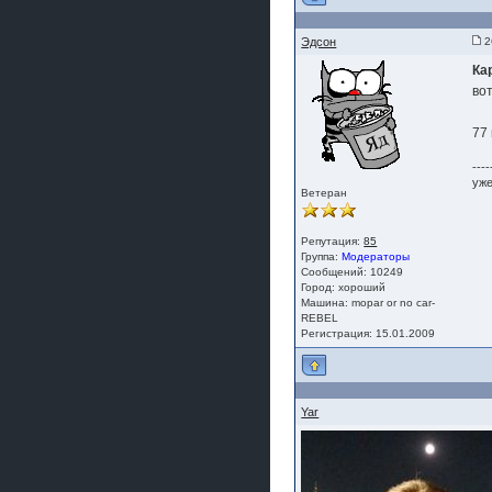
Эдсон
2
Ка
во
77
----
уже
Ветеран
Репутация:
85
Группа:
Модераторы
Сообщений: 10249
Город: хороший
Машина: mopar or no car-
REBEL
Регистрация: 15.01.2009
Yar