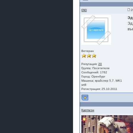
090
2
Эд
Эд
въе
Ветеран
Репутация:
20
Группа:
Посетители
Сообщений: 1762
Город: Оренбург
Машина: крайслер 5,7. WK1
srt8
Регистрация: 25.10.2011
Картмэн