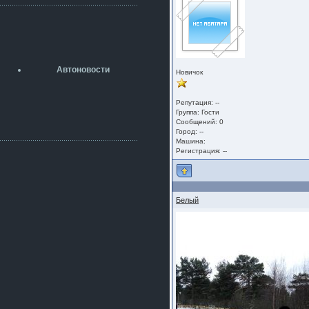
разболтовка 5х114.3 спокойно
садится на наши ступицы
aleks423
5 июля 2026
[b]ogneyar001[/b],
Рад приветствовать!
Автоновости
Новичок
А здесь уже кладбищенская тишина...
Как, приобретением доволен?
ogneyar001
Репутация: --
2 июля 2026
Группа:
Гости
Сообщений: 0
Всем привет Год не было.
Город: --
Разбил в \"хлам\" машину. Сейчас
Машина:
купил другую. Но уже европу.
Регистрация: --
iMrCoffeeBLR4
2 июля 2026
[quote=vanos86]https://baza.dro
m.ru/ekaterinburg/wheel/disc/kolesnyj-
Белый
disk-replica-legeartis-cr4-7-5j-r18-5-115-
et24-dia71-6-s-
g3280718810.html[/quote]
У меня такие же стоят в Литве
покупал с резиной норм диски правда
за реплику не скажу там орига
iMrCoffeeBLR4
2 июля 2026
А то с нашей разболтовкой не
могу найти нормальные диски одна