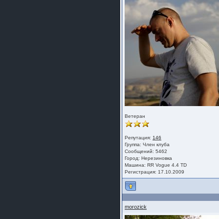
Ветеран
Репутация:
146
Группа:
Член клуба
Сообщений: 5462
Город: Нерезиновка
Машина: RR Vogue 4.4 TD
Регистрация: 17.10.2009
morozick