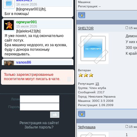
aleks423
Машина:
16 июля 2026
Регистрация: --
[b]ogneyar001[/b],
Бог в помощь!
ogneyar001
15 июля 2026
SHELTOR
15 ма
[b]aleks423[/b]
Я уже понял, за год окончательно
Димон 
сайт потух.
У них 
Бра машину недорого, из за кузова,
300 гр
буду с донора потихоньку
К край
перекидывать.
vanos86
14 июля 2026
Ветеран
Привет народ. Кто нибудь
Только зарегистрированные
сравнивал подушку акпп бензиновой и
посетители могут писать в чате.
дизельной машины намера
Репутация:
15
4578063AG и 4578061AG? По фото
Группа:
Член клуба
очень похожи.
Сообщений: 2317
Город: Николаев Украина
iMrCoffeeBLR4
Логин
Машина: 300С 3.5 2008
11 июля 2026
Регистрация: 1.09.2009
Пароль
[b]era124[/b],
Ага понял буду знать спасибо
большое :smile:
Регистрация на сайте!
era124
Забыли пароль?
Чебурашка
15 ма
7 июля 2026
[b]iMrCoffeeBLR4[/b],
1