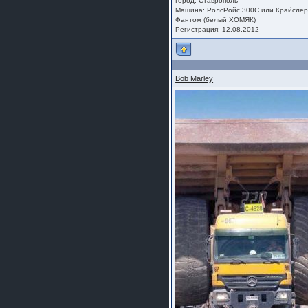
Город: Ставрополь
Машина: РолсРойс 300С или Крайсле
Фантом (белый ХОМЯК)
Регистрация: 12.08.2012
Bob Marley