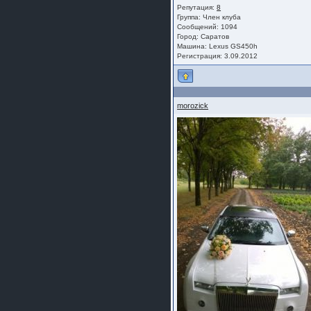
Репутация:
8
Группа:
Член клуба
Сообщений: 1094
Город: Саратов
Машина: Lexus GS450h
Регистрация: 3.09.2012
morozick