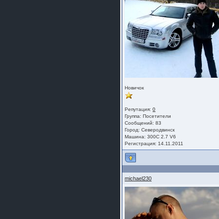
шляпа какая то нужны 20 радиуса
Новичок
Репутация:
0
Группа:
Посетители
Сообщений: 83
Город: Северодвинск
Машина: 300С 2.7 V6
Регистрация: 14.11.2011
michael230