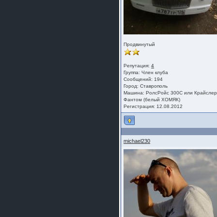
Продвинутый
Репутация:
4
Группа:
Член клуба
Сообщений: 194
Город: Ставрополь
Машина: РолсРойс 300С или Крайсле
Фантом (белый ХОМЯК)
Регистрация: 12.08.2012
michael230