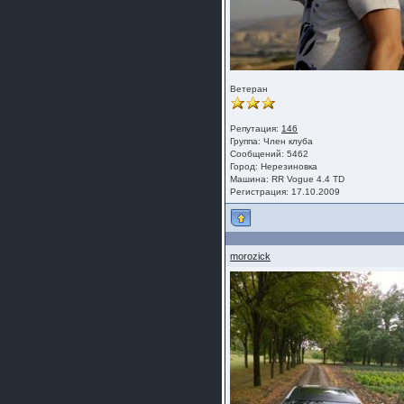
Ветеран
Репутация:
146
Группа:
Член клуба
Сообщений: 5462
Город: Нерезиновка
Машина: RR Vogue 4.4 TD
Регистрация: 17.10.2009
morozick