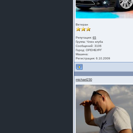
Ветеран
Репутация:
65
Группа:
Член клуба
Сообщений: 3106
Город: ОРЕНБУРГ
Машина:
Регистрация: 6.10.2009
michael230