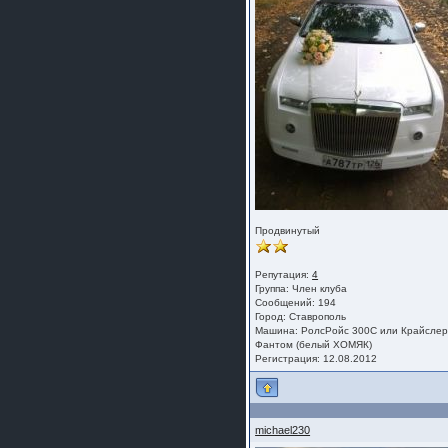
Продвинутый
Репутация:
4
Группа:
Член клуба
Сообщений: 194
Город: Ставрополь
Машина: РолсРойс 300С или Крайсле
Фантом (белый ХОМЯК)
Регистрация: 12.08.2012
michael230