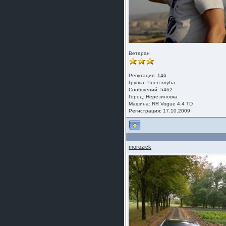
Ветеран
Репутация:
146
Группа:
Член клуба
Сообщений: 5462
Город: Нерезиновка
Машина: RR Vogue 4.4 TD
Регистрация: 17.10.2009
morozick