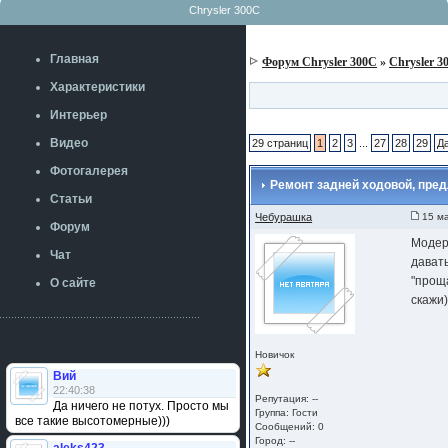
Chrysler 300C
Главная
Форум Chrysler 300C
»
Chrysler 3
Характеристики
Интерьер
Видео
29 страниц
1
2
3
...
27
28
29
Д
Фотогалерея
Ремонт задней ходовой, пред
Статьи
Чебурашка
15 ма
Форум
Модер
Чат
дават
"проща
О сайте
скажи)))
Новичок
Вий
22:40:38
Репутация: --
Да ничего не потух. Просто мы
Группа:
Гости
все такие высотомерные)))
Сообщений: 0
Город: --