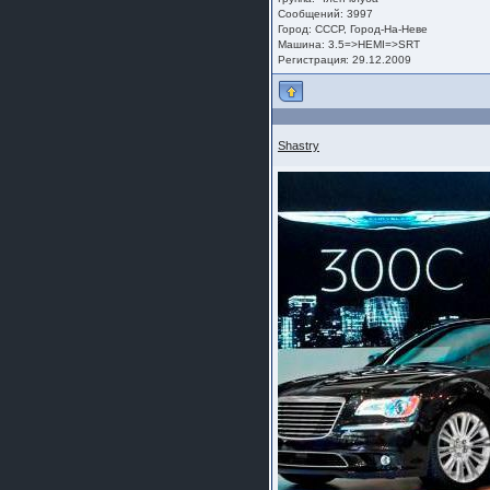
Сообщений: 3997
Город: СССР, Город-На-Неве
Машина: 3.5=>HEMI=>SRT
Регистрация: 29.12.2009
Shastry