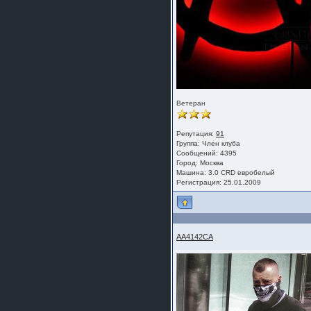
Ветеран
Репутация:
91
Группа:
Член клуба
Сообщений: 4395
Город: Москва
Машина: 3.0 CRD евробелый
Регистрация: 25.01.2009
AA4142CA