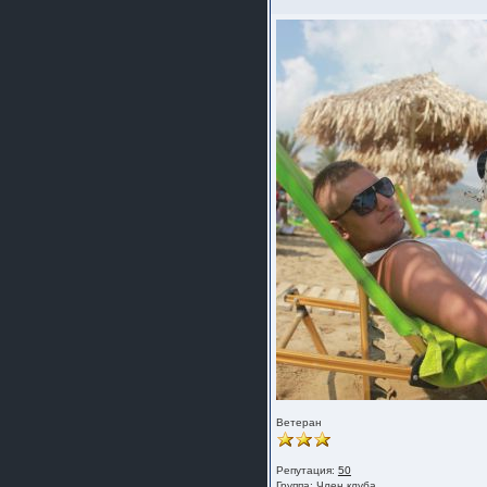
Ветеран
Репутация:
50
Группа:
Член клуба