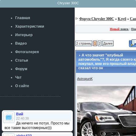
Chrysler 300C
Главная
Форум Chrysler 300C
»
Клуб
»
Сан
Характеристики
Новый
поиск
|
По
Интерьер
Видео
2 страниц
1
2
Далее
Фотогалерея
А что значит "клубный
автомобиль"?, Я когда своего 
Статьи
покупал, мне его прошлый вла
сказал что он
Форум
Чат
AstropunK
О сайте
Вий
22:40:38
Да ничего не потух. Просто мы
все такие высотомерные)))