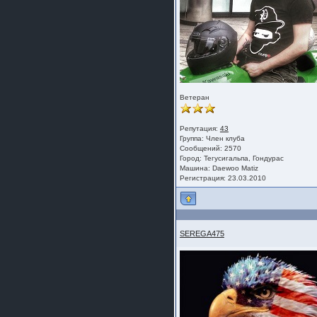
Ветеран
Репутация:
43
Группа:
Член клуба
Сообщений: 2570
Город: Тегусигальпа, Гондурас
Машина: Daewoo Matiz
Регистрация: 23.03.2010
SEREGA475