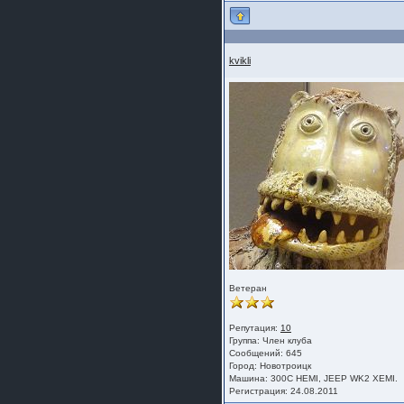
kvikli
Ветеран
Репутация:
10
Группа:
Член клуба
Сообщений: 645
Город: Новотроицк
Машина: 300С HEMI, JEEP WK2 ХЕМI.
Регистрация: 24.08.2011