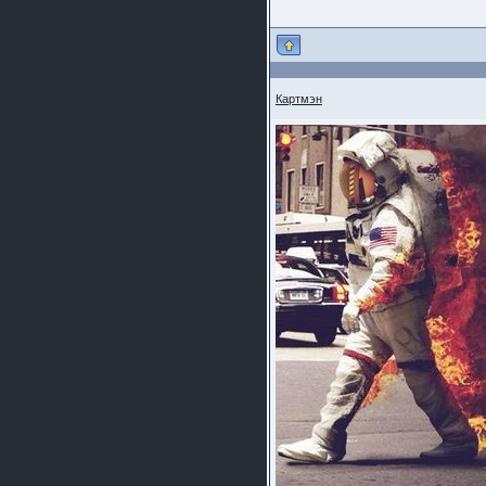
шляпа какая то нужны 20 радиуса
Картмэн