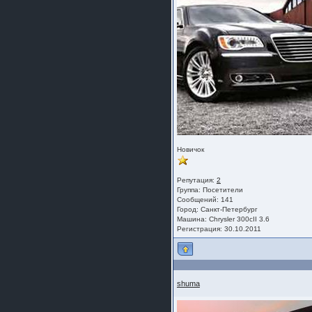
Новичок
Репутация:
2
Группа:
Посетители
Сообщений: 141
Город: Санкт-Петербург
Машина: Chrysler 300cII 3.6
Регистрация: 30.10.2011
shuma