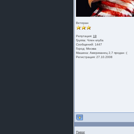
Ветеран
Репутация:
19
Группа:
Член клуба
Сообщений: 1447
Город: Москва
Машина: Американец 2,7 продан :(
Регистрация: 27.10.2008
Пирог