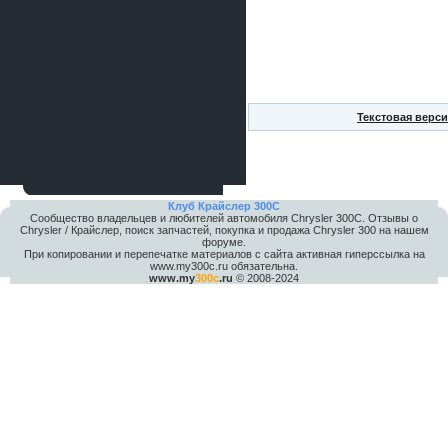
Текстовая верси
Клуб Крайслер 300C
Сообщество владельцев и любителей автомобиля Chrysler 300С. Отзывы о
Chrysler / Крайслер, поиск запчастей, покупка и продажа Chrysler 300 на нашем
форуме.
При копировании и перепечатке материалов с сайта активная гиперссылка на
www.my300c.ru обязательна.
www.my
300c
.ru
© 2008-2024