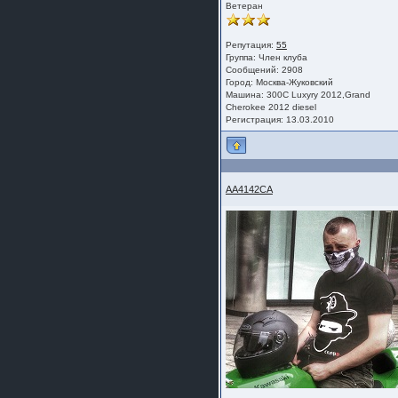
Ветеран
Репутация:
55
Группа:
Член клуба
Сообщений: 2908
Город: Москва-Жуковский
Машина: 300C Luxyry 2012,Grand
Cherokee 2012 diesel
Регистрация: 13.03.2010
AA4142CA