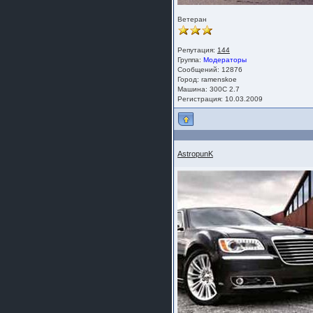
Ветеран
Репутация:
144
Группа:
Модераторы
Сообщений: 12876
Город: ramenskoe
Машина: 300C 2.7
Регистрация: 10.03.2009
AstropunK