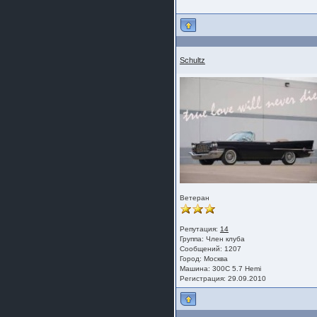
Schultz
Ветеран
Репутация:
14
Группа:
Член клуба
Сообщений: 1207
Город: Москва
Машина: 300C 5.7 Hemi
Регистрация: 29.09.2010