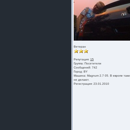
Ветеран
Репутация:
15
Группа:
Посетители
Сообщений: 742
Город: BY
Машина: Magnum 2.7 05. В европе таки
не делают.
Регистрация: 23.01.2010