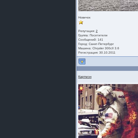
Новичок
Репутация:
2
Группа:
Посетители
Сообщений: 141
Город: Санкт-Петербург
Машина: Chrysler 300cII 3.6
Регистрация: 30.10.2011
Картмэн