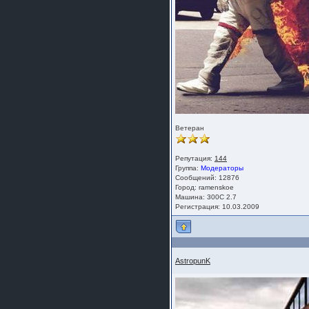
Ветеран
Репутация:
144
Группа:
Модераторы
Сообщений: 12876
Город: ramenskoe
Машина: 300C 2.7
Регистрация: 10.03.2009
AstropunK