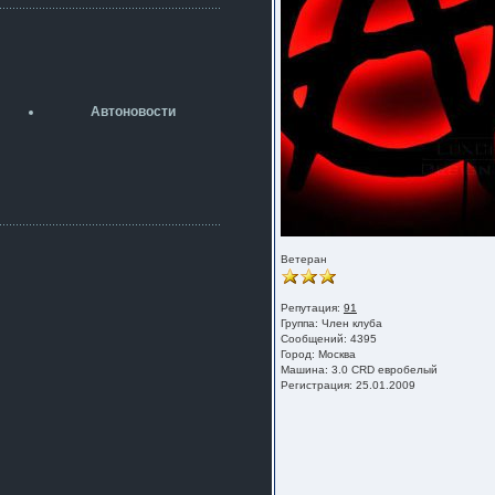
разболтовка 5х114.3 спокойно
садится на наши ступицы
aleks423
5 июля 2026
[b]ogneyar001[/b],
Рад приветствовать!
Автоновости
А здесь уже кладбищенская тишина...
Как, приобретением доволен?
ogneyar001
2 июля 2026
Всем привет Год не было.
Разбил в \"хлам\" машину. Сейчас
купил другую. Но уже европу.
iMrCoffeeBLR4
Ветеран
2 июля 2026
[quote=vanos86]https://baza.dro
Репутация:
91
m.ru/ekaterinburg/wheel/disc/kolesnyj-
Группа:
Член клуба
disk-replica-legeartis-cr4-7-5j-r18-5-115-
Сообщений: 4395
et24-dia71-6-s-
Город: Москва
g3280718810.html[/quote]
Машина: 3.0 CRD евробелый
У меня такие же стоят в Литве
Регистрация: 25.01.2009
покупал с резиной норм диски правда
за реплику не скажу там орига
iMrCoffeeBLR4
2 июля 2026
А то с нашей разболтовкой не
могу найти нормальные диски одна