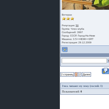
Ветеран
Репутация:
50
Группа:
Член клуба
Сообщений: 3997
Город: СССР, Город-На-Неве
Машина: 3.5=>HEMI=>SRT
Регистрация: 29.12.2009
2 страниц
1
2
Далее
1
чел. читают эту тему (гостей: 1)
Пользователей:
0