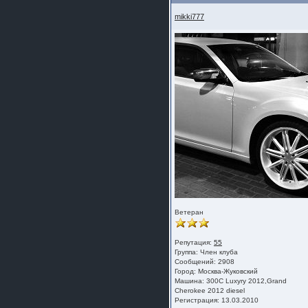
mikki777
Ветеран
Репутация:
55
Группа:
Член клуба
Сообщений: 2908
Город: Москва-Жуковский
Машина: 300C Luxyry 2012,Grand
Cherokee 2012 diesel
Регистрация: 13.03.2010