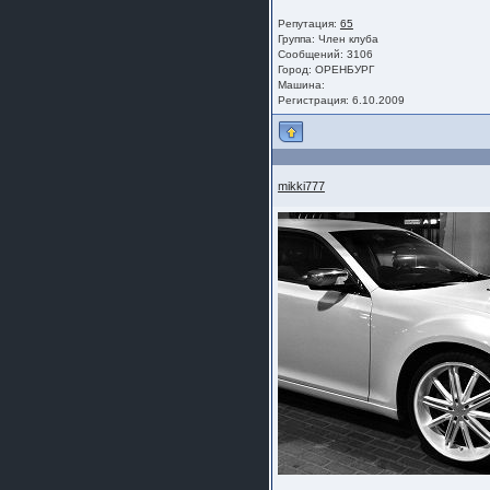
Репутация:
65
Группа:
Член клуба
Сообщений: 3106
Город: ОРЕНБУРГ
Машина:
Регистрация: 6.10.2009
mikki777