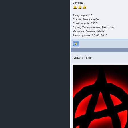
Ветеран
Репутация:
43
Группа:
Член клуба
Сообщений: 2570
Город: Тегусигальпа, Гондурас
Машина: Daewoo Matiz
Регистрация: 23.03.2010
Oligarh_Lights