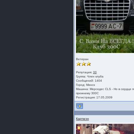
Ветеран
Репутация:
33
Группа:
Член клуба
Сообщений: 1404
Город: Минск
Машина: Мерседес CLS - Но в сердце п
прежнему 300С
Регистрация: 17.05.2009
Картмэн