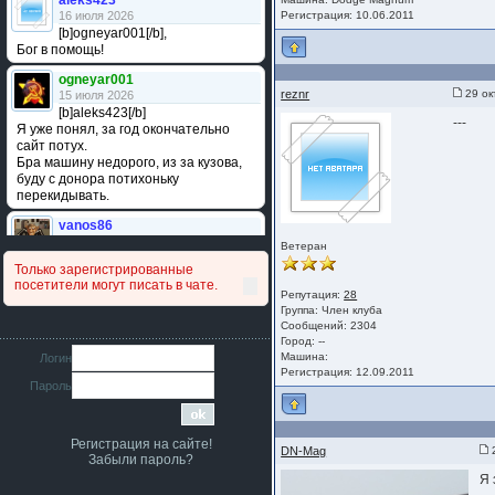
aleks423
16 июля 2026
Регистрация: 10.06.2011
[b]ogneyar001[/b],
Бог в помощь!
ogneyar001
reznr
29 ок
15 июля 2026
[b]aleks423[/b]
---
Я уже понял, за год окончательно
сайт потух.
Бра машину недорого, из за кузова,
буду с донора потихоньку
перекидывать.
vanos86
14 июля 2026
Ветеран
Привет народ. Кто нибудь
Только зарегистрированные
сравнивал подушку акпп бензиновой и
посетители могут писать в чате.
дизельной машины намера
Репутация:
28
4578063AG и 4578061AG? По фото
Группа:
Член клуба
очень похожи.
Сообщений: 2304
Город: --
iMrCoffeeBLR4
Машина:
Логин
11 июля 2026
Регистрация: 12.09.2011
Пароль
[b]era124[/b],
Ага понял буду знать спасибо
большое :smile:
Регистрация на сайте!
era124
DN-Mag
2
Забыли пароль?
7 июля 2026
Я 
[b]iMrCoffeeBLR4[/b],