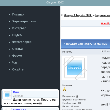
Chrysler 300C
Главная
Форум Chrysler 300C
»
Барахолка
Характеристики
Новый
Интерьер
Видео
Фотогалерея
продам запчасти, на магнум
Статьи
romotop
29 ок
Форум
Редук
Чат
подра
перед
О сайте
торпе
части 
и мног
Новичок
Куплю
Вий
моргаю
22:40:38
Репутация:
0
Да ничего не потух. Просто мы
Группа:
Посетители
все такие высотомерные)))
Сообщений: 10
тел 8 
Город: Москва
Машина: Dodge Magnum