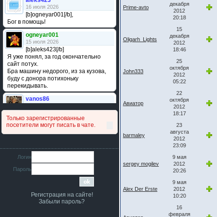
aleks423
декабря
16 июля 2026
Prime-avto
2012
[b]ogneyar001[/b],
20:18
Бог в помощь!
15
ogneyar001
декабря
Oligarh_Lights
15 июля 2026
2012
[b]aleks423[/b]
18:46
Я уже понял, за год окончательно
25
сайт потух.
октября
Бра машину недорого, из за кузова,
John333
2012
буду с донора потихоньку
05:22
перекидывать.
22
vanos86
октября
Авиатор
14 июля 2026
2012
Привет народ. Кто нибудь
18:17
Только зарегистрированные
сравнивал подушку акпп бензиновой и
посетители могут писать в чате.
23
дизельной машины намера
августа
4578063AG и 4578061AG? По фото
barmaley
2012
очень похожи.
23:09
iMrCoffeeBLR4
Логин
9 мая
11 июля 2026
sergey mogilev
2012
Пароль
[b]era124[/b],
20:26
Ага понял буду знать спасибо
9 мая
большое :smile:
Alex Der Erste
2012
Регистрация на сайте!
10:20
era124
Забыли пароль?
7 июля 2026
16
[b]iMrCoffeeBLR4[/b],
февраля