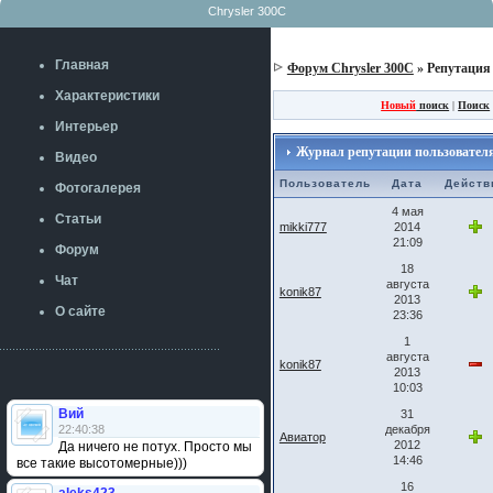
Chrysler 300C
Главная
Форум Chrysler 300C
» Репутация
Характеристики
Новый
поиск
|
Поиск
Интерьер
Журнал репутации пользователя
Видео
Пользователь
Дата
Действ
Фотогалерея
4 мая
Статьи
mikki777
2014
21:09
Форум
18
Чат
августа
konik87
2013
О сайте
23:36
1
августа
konik87
2013
10:03
Вий
31
22:40:38
декабря
Авиатор
2012
Да ничего не потух. Просто мы
14:46
все такие высотомерные)))
16