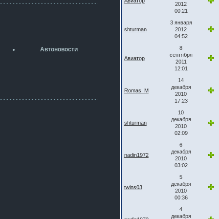
Авиатор
разболтовка 5х114.3 спокойно
2012
садится на наши ступицы
00:21
aleks423
3 января
shturman
2012
5 июля 2026
04:52
[b]ogneyar001[/b],
Рад приветствовать!
8
Автоновости
А здесь уже кладбищенская тишина...
сентября
Авиатор
Как, приобретением доволен?
2011
12:01
ogneyar001
2 июля 2026
14
Всем привет Год не было.
декабря
Romas_M
2010
Разбил в \"хлам\" машину. Сейчас
17:23
купил другую. Но уже европу.
10
iMrCoffeeBLR4
декабря
2 июля 2026
shturman
2010
[quote=vanos86]https://baza.dro
02:09
m.ru/ekaterinburg/wheel/disc/kolesnyj-
disk-replica-legeartis-cr4-7-5j-r18-5-115-
6
et24-dia71-6-s-
декабря
nadin1972
2010
g3280718810.html[/quote]
03:02
У меня такие же стоят в Литве
покупал с резиной норм диски правда
5
за реплику не скажу там орига
декабря
twins03
2010
iMrCoffeeBLR4
00:36
2 июля 2026
А то с нашей разболтовкой не
4
могу найти нормальные диски одна
декабря