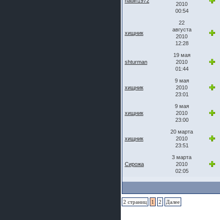
nadin1972
2010
шляпа какая то нужны 20 радиуса
00:54
22
августа
хищник
2010
12:28
19 мая
shturman
2010
01:44
9 мая
хищник
2010
23:01
9 мая
хищник
2010
23:00
20 марта
хищник
2010
23:51
3 марта
Сирожа
2010
02:05
2 страниц
1
2
Далее