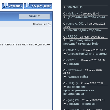
Лампы D1S
Hellguy
От
:: Сегодня, 11:40
Опции
Центральный стоп-сигнал
ogneyar001
От
:: 4 августа 2026
Сообщение #
1
18:09
Ремонт задней ходовой
RR300
От
:: 19 июня 2026 20:20
Шумит подшипник
передней ступицы. Help!
дать понюхать выхлоп наглецам тоже
mikki777
От
:: 18 июня 2026 16:21
Авторазбор LX платформы
fedot75
От
:: 16 июня 2026 10:30
Зеркала
New Wave
От
:: 13 июня 2026
09:53
Рулевая рейка
Hellguy
От
:: 21 мая 2026 07:57
как проверить
производительность
кондиционера
gangster
От
:: 20 мая 2026 21:51
Зеркала (Проблема)