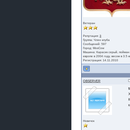
Ветеран
Репутация:
3
Группа:
Член клуба
Сообщений: 597
Город: MosCow
Машина: Карасик серый, пойман
европе в 2004 году, весом в 3.5 кг
Регистрация: 14.11.2010
OBSERVER
t
к
Новичок