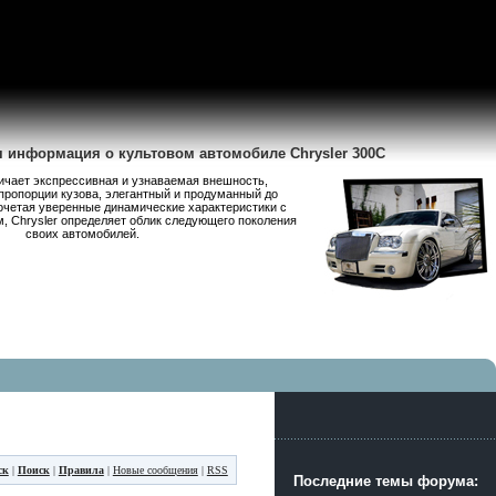
я информация о культовом автомобиле Chrysler 300C
личает экспрессивная и узнаваемая внешность,
пропорции кузова, элегантный и продуманный до
очетая уверенные динамические характеристики с
 Chrysler определяет облик следующего поколения
своих автомобилей.
ск
|
Поиск
|
Правила
|
Новые сообщения
|
RSS
Последние темы форума: