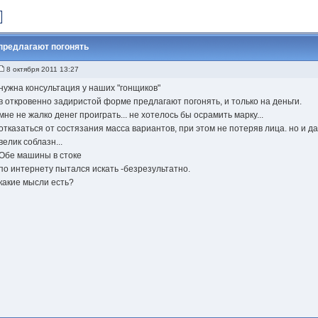
е
предлагают погонять
8 октября 2011 13:27
нужна консультация у наших "гонщиков"
в откровенно задиристой форме предлагают погонять, и только на деньги.
мне не жалко денег проиграть... не хотелось бы осрамить марку...
отказаться от состязания масса вариантов, при этом не потеряв лица. но и 
велик соблазн...
Обе машины в стоке
по интернету пытался искать -безрезультатно.
какие мысли есть?