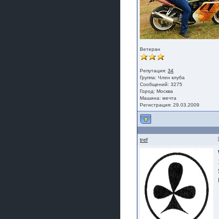
Ветеран
Репутация:
34
Группа:
Член клуба
Сообщений: 3275
Город: Москва
Машина: мечта
Регистрация: 29.03.2009
tref