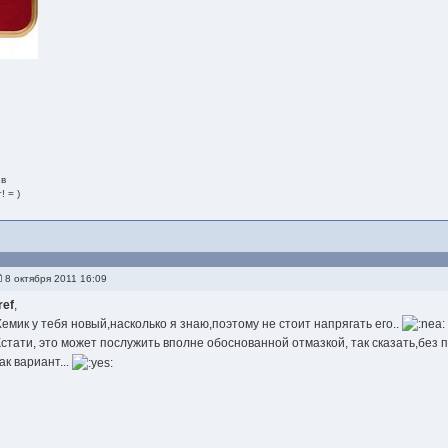
 в
! = )
8 октября 2011 16:09
ref
,
Хемик у тебя новый,насколько я знаю,поэтому не стоит напрягать его..
Кстати, это может послужить вполне обоснованной отмазкой, так сказать,без 
ак вариант...