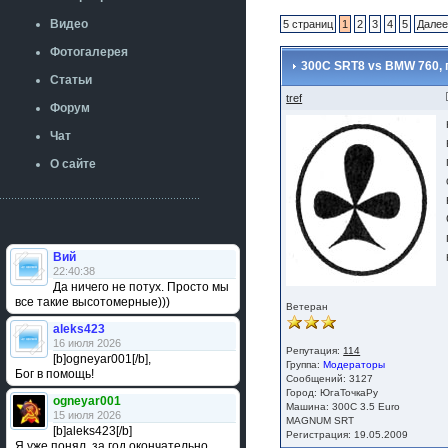
Видео
5 страниц
1
2
3
4
5
Дале
Фотогалерея
300C SRT8 vs BMW 760, 
Статьи
tref
Форум
Чат
О сайте
Вий
22:40:38
Да ничего не потух. Просто мы
все такие высотомерные)))
Ветеран
aleks423
16 июля 2026
Репутация:
114
[b]ogneyar001[/b],
Группа:
Модераторы
Бог в помощь!
Сообщений: 3127
Город: ЮгаТочкаРу
ogneyar001
Машина: 300С 3.5 Euro
15 июля 2026
MAGNUM SRT
[b]aleks423[/b]
Регистрация: 19.05.2009
Я уже понял, за год окончательно