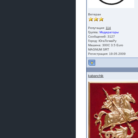
Ветеран
Репутация:
114
Группа:
Модераторы
Сообщений: 3127
Город: ЮгаТочкаРу
Машина: 300С 3.5 Euro
MAGNUM SRT
Регистрация: 19.05.2009
kabanchik