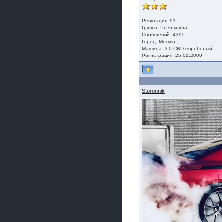
Как, приобретением доволен?
ogneyar001
Репутация:
91
2 июля 2026
Группа:
Член клуба
Всем привет Год не было.
Сообщений: 4395
Разбил в \"хлам\" машину. Сейчас
Город: Москва
купил другую. Но уже европу.
Машина: 3.0 CRD евробелый
Регистрация: 25.01.2009
iMrCoffeeBLR4
2 июля 2026
[quote=vanos86]https://baza.dro
m.ru/ekaterinburg/wheel/disc/kolesnyj-
disk-replica-legeartis-cr4-7-5j-r18-5-115-
Storonnik
et24-dia71-6-s-
g3280718810.html[/quote]
У меня такие же стоят в Литве
покупал с резиной норм диски правда
за реплику не скажу там орига
iMrCoffeeBLR4
2 июля 2026
А то с нашей разболтовкой не
могу найти нормальные диски одна
шляпа какая то нужны 20 радиуса