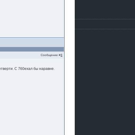
Сообщение #
3
етверти. С 760ехал бы наравне.
.