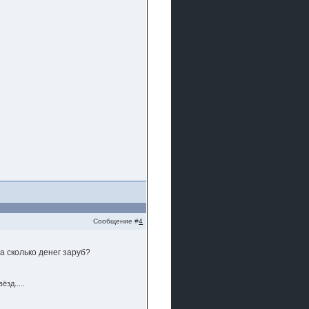
Сообщение #
4
а сколько денег заруб?
зд.....