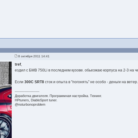
8 октября 2011 14:41
tref
,
ездил с БМВ 750Li в последнем кузове. обьезжаю корпуса на 2-3 на ч
Если
300C SRT8
сток и опыта в "погонять" не особо - деньги на ветер
--------------------
Доработка двигателя. Программная настройка. Тюнинг.
HPtuners, DiabloSport tuner.
@noturbonoproblem