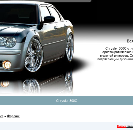
Вс
Chrysler 300С от
аристократические 
мелочей интерьер. С
потрясающим дизайном,
Chrysler 300C
ее
»
Форсаж
Новый
пои