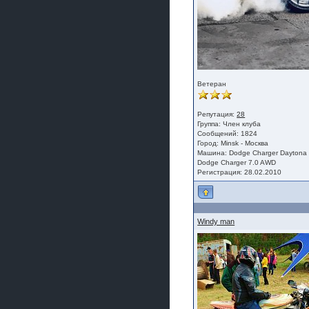
Ветеран
Репутация:
28
Группа:
Член клуба
Сообщений: 1824
Город: Minsk - Москва
Машина: Dodge Charger Daytona
Dodge Charger 7.0 AWD
Регистрация: 28.02.2010
Windy man