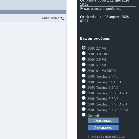
Siarhei888a
От
:: 12 мая 2026
18:12
кастомная приборка
Newhren
От
:: 28 апреля 2026
Сообщение #
2
07:27
Ваш автомобиль:
.
300C 2.7 V6
300C 3.0 CRD
300C 3.5 V6
300C 5.7 V8
300C 6.1 V8 SRT-8
300C Touring 2.7 V6
300C Touring 3.0 CRD
300C Touring 3.5 V6
300C Touring 3.5 V6 AWD
300C Touring 5.7 V8
300C Touring 5.7 V8 AWD
300C Touring 6.1 V8 SRT-8
Другой
Показать все опросы