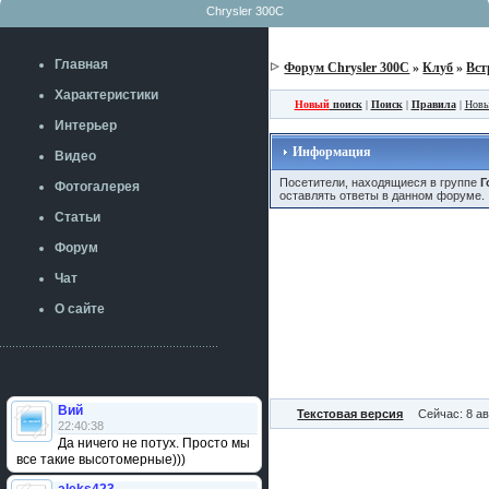
Chrysler 300C
Главная
Форум Chrysler 300C
»
Клуб
»
Вст
Характеристики
Новый
поиск
|
Поиск
|
Правила
|
Новы
Интерьер
Информация
Видео
Посетители, находящиеся в группе
Г
Фотогалерея
оставлять ответы в данном форуме.
Статьи
Форум
Чат
О сайте
Вий
Текстовая версия
Сейчас: 8 ав
22:40:38
Да ничего не потух. Просто мы
все такие высотомерные)))