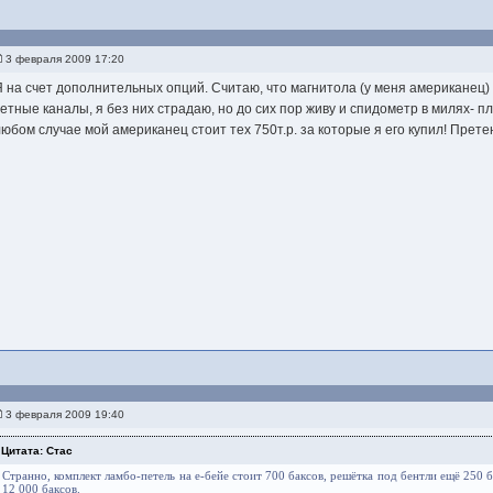
3 февраля 2009 17:20
Я на счет дополнительных опций. Считаю, что магнитола (у меня американец)
четные каналы, я без них страдаю, но до сих пор живу и спидометр в милях- пл
любом случае мой американец стоит тех 750т.р. за которые я его купил! Претен
3 февраля 2009 19:40
Цитата: Стас
Странно, комплект ламбо-петель на е-бейе стоит 700 баксов, решётка под бентли ещё 250 б
12 000 баксов.