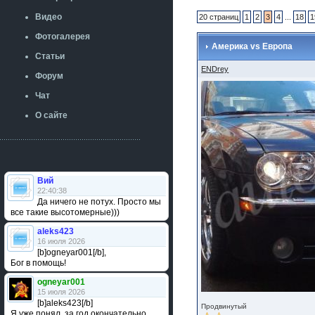
Видео
20 страниц
1
2
3
4
...
18
1
Фотогалерея
Америка vs Европа
Статьи
ENDrey
Форум
Чат
О сайте
Вий
22:40:38
Да ничего не потух. Просто мы
все такие высотомерные)))
aleks423
16 июля 2026
[b]ogneyar001[/b],
Бог в помощь!
ogneyar001
15 июля 2026
[b]aleks423[/b]
Продвинутый
Я уже понял, за год окончательно