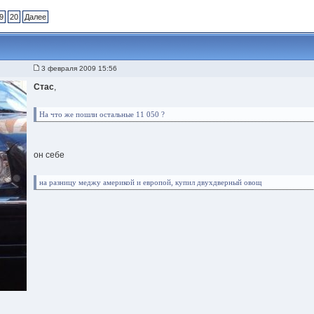
9
20
Далее
3 февраля 2009 15:56
Стас
,
На что же пошли остальные 11 050 ?
он себе
на разницу меджу америкой и европой, купил двухдверный овощ