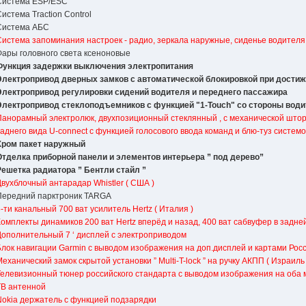
Система ESP/ESC
Система Traction Control
Система АБС
Система запоминания настроек - радио, зеркала наружные, сиденье водителя
Фары головного света ксеноновые
Функция задержки выключения электропитания
Электропривод дверных замков с автоматической блокировкой при дости
Электропривод регулировки сидений водителя и переднего пассажира
Электропривод стеклоподъемников с функцией "1-Touch" со стороны вод
Панорамный электролюк, двухпозиционный стеклянный , с механической штор
заднего вида U-connect c функцией голосового ввода команд и блю-туз систе
Хром пакет наружный
Отделка приборной панели и элементов интерьера ” под дерево”
Решетка радиатора ” Бентли стайл ”
Двухблочный антарадар Whistler ( США )
Передний парктроник TARGA
5-ти канальный 700 ват усилитель Hertz ( Италия )
Комплекты динамиков 200 ват Hertz вперёд и назад, 400 ват сабвуфер в задне
Дополнительный 7 ‘ дисплей с электроприводом
Блок навигации Garmin с выводом изображения на доп.дисплей и картами Росс
еханический замок скрытой установки ” Multi-T-lock ” на ручку АКПП ( Израиль 
Телевизионный тюнер российского стандарта с выводом изображения на оба 
ТВ антенной
Nokia держатель с функцией подзарядки