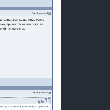
Сообщение #
45
 штатная все-же должна ловить
охо, привык. Знал, что покупал. В
зий нет ни к чему.
Сообщение #
46
аксов, а разница в цене между странами -