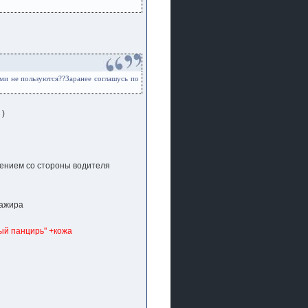
ми не пользуются??Заранее соглашусь по
 )
мнением со стороны водителя
сажира
ый панцирь" +кожа