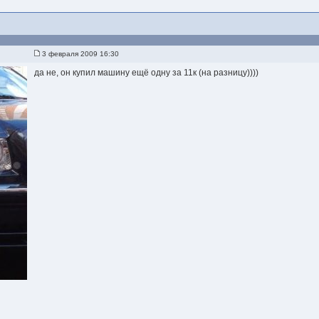
3 февраля 2009 16:30
да не, он купил машину ещё одну за 11к (на разницу))))