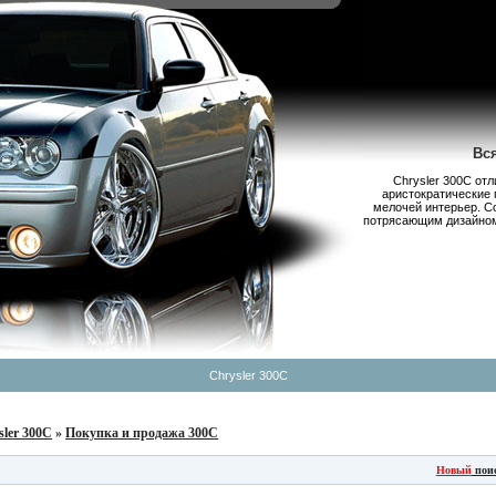
Вс
Chrysler 300С от
аристократические 
мелочей интерьер. С
потрясающим дизайном,
Chrysler 300C
sler 300C
»
Покупка и продажа 300C
Новый
пои