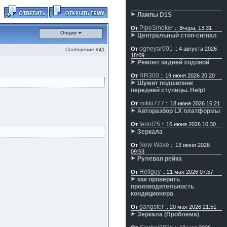
Лампы D1S
PipeSmoker
От
:: Вчера, 13:31
Опции
Центральный стоп-сигнал
ogneyar001
От
:: 4 августа 2026
Сообщение #
41
18:09
Ремонт задней ходовой
RR300
От
:: 19 июня 2026 20:20
Шумит подшипник
передней ступицы. Help!
mikki777
От
:: 18 июня 2026 16:21
Авторазбор LX платформы
fedot75
От
:: 16 июня 2026 10:30
Зеркала
New Wave
От
:: 13 июня 2026
09:53
Рулевая рейка
Hellguy
От
:: 21 мая 2026 07:57
как проверить
производительность
кондиционера
gangster
От
:: 20 мая 2026 21:51
Зеркала (Проблема)