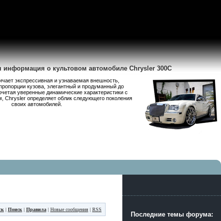
я информация о культовом автомобиле Chrysler 300C
личает экспрессивная и узнаваемая внешность,
пропорции кузова, элегантный и продуманный до
очетая уверенные динамические характеристики с
 Chrysler определяет облик следующего поколения
своих автомобилей.
ск
|
Поиск
|
Правила
|
Новые сообщения
|
RSS
Последние темы форума: