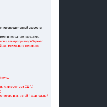
жении определенной скорости
ителя
и переднего пассажира
кой и электроприводом
Зеркало
мой для мобильного телефона
й полке
ии с автороутом ( США )
)
монитора и активной 4-х дипольной