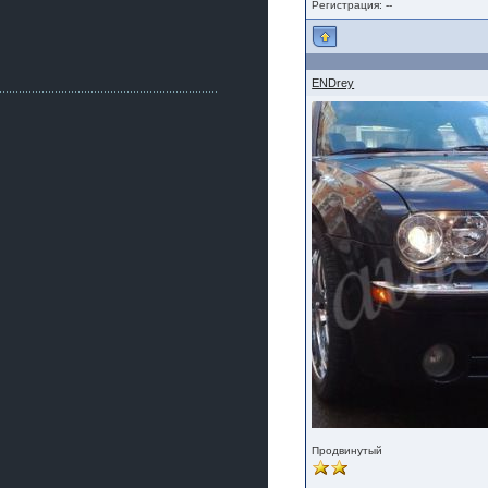
Как, приобретением доволен?
Регистрация: --
ogneyar001
2 июля 2026
Всем привет Год не было.
Разбил в \"хлам\" машину. Сейчас
ENDrey
купил другую. Но уже европу.
iMrCoffeeBLR4
2 июля 2026
[quote=vanos86]https://baza.dro
m.ru/ekaterinburg/wheel/disc/kolesnyj-
disk-replica-legeartis-cr4-7-5j-r18-5-115-
et24-dia71-6-s-
g3280718810.html[/quote]
У меня такие же стоят в Литве
покупал с резиной норм диски правда
за реплику не скажу там орига
iMrCoffeeBLR4
2 июля 2026
А то с нашей разболтовкой не
могу найти нормальные диски одна
шляпа какая то нужны 20 радиуса
Продвинутый