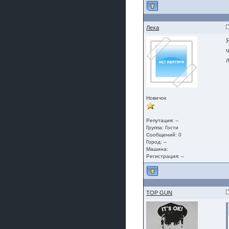
Леха
Новичок
Репутация: --
Группа:
Гости
Сообщений: 0
Город: --
Машина:
Регистрация: --
TOP GUN