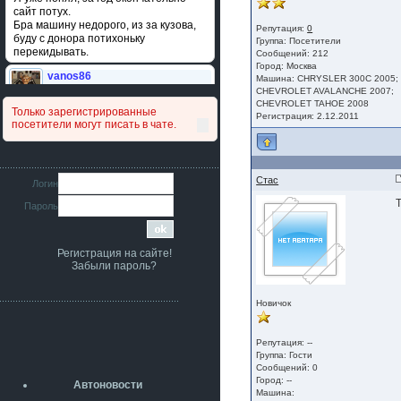
сайт потух.
Бра машину недорого, из за кузова,
Репутация:
0
буду с донора потихоньку
Группа:
Посетители
перекидывать.
Сообщений: 212
Город: Москва
vanos86
Машина: CHRYSLER 300С 2005;
14 июля 2026
CHEVROLET AVALANCHE 2007;
Привет народ. Кто нибудь
CHEVROLET TAHOE 2008
Только зарегистрированные
сравнивал подушку акпп бензиновой и
Регистрация: 2.12.2011
посетители могут писать в чате.
дизельной машины намера
4578063AG и 4578061AG? По фото
очень похожи.
iMrCoffeeBLR4
Стас
Логин
11 июля 2026
Пароль
[b]era124[/b],
Ага понял буду знать спасибо
большое :smile:
Регистрация на сайте!
era124
Забыли пароль?
7 июля 2026
[b]iMrCoffeeBLR4[/b],
разболтовка 5х114.3 спокойно
Новичок
садится на наши ступицы
aleks423
Репутация: --
5 июля 2026
Группа:
Гости
[b]ogneyar001[/b],
Сообщений: 0
Рад приветствовать!
Город: --
Автоновости
А здесь уже кладбищенская тишина...
Машина: