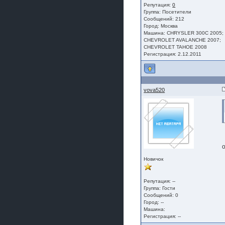
Репутация:
0
Группа:
Посетители
Сообщений: 212
Город: Москва
Машина: CHRYSLER 300С 2005;
CHEVROLET AVALANCHE 2007;
CHEVROLET TAHOE 2008
Регистрация: 2.12.2011
vova520
Новичок
Репутация: --
Группа:
Гости
Сообщений: 0
Город: --
Машина:
Регистрация: --