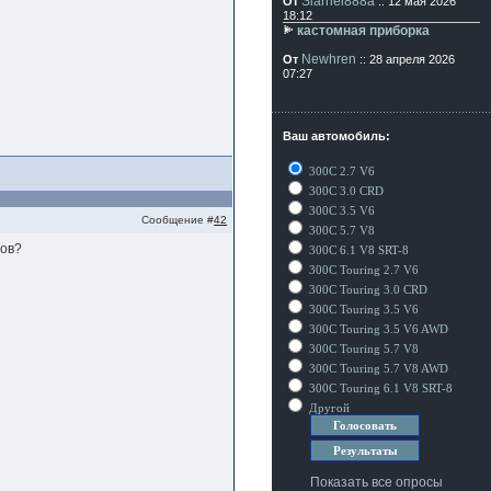
Siarhei888a
От
:: 12 мая 2026
18:12
кастомная приборка
Newhren
От
:: 28 апреля 2026
07:27
Ваш автомобиль:
300C 2.7 V6
300C 3.0 CRD
300C 3.5 V6
Сообщение #
42
300C 5.7 V8
ров?
300C 6.1 V8 SRT-8
300C Touring 2.7 V6
300C Touring 3.0 CRD
300C Touring 3.5 V6
300C Touring 3.5 V6 AWD
300C Touring 5.7 V8
300C Touring 5.7 V8 AWD
300C Touring 6.1 V8 SRT-8
Другой
Показать все опросы