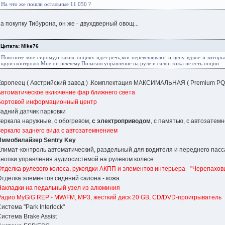
На что же пошли остальные 11 050 ?
на покупку Тибурона, он же - двухдверный овощ...
Цитата: Mike76
Поясните мне сирому,о каких опциях идёт речь,кои перевешивают и цену вдвое и которы
круиз контролю.Мне он некчему.Полагаю управление на руле и салон кожа не есть опции.
Европеец ( Австрийский завод ) .Комплектация МАКСИМАЛЬНАЯ ( Premium PQ
Автоматическое включение фар ближнего света
Бортовой информационный центр
Задний датчик парковки
Зеркала наружные, c обогревом,
с электроприводом
, с памятью, с автозате
Зеркало заднего вида с автозатемнением
Иммобилайзер Sentry Key
Климат-контроль автоматический, раздельный для водителя и переднего пас
Кнопки управления аудиосистемой на рулевом колесе
Отделка рулевого колеса, рукоядки АКПП и элементов интерьера - "Черепахов
Отделка элементов сидений салона - кожа
Накладки на педальный узел из алюминия
Радио MyGiG REP - MW/FM, MP3, жесткий диск 20 GB, CD/DVD-проигрыватель
истема "Park Interlock"
Система Brake Assist