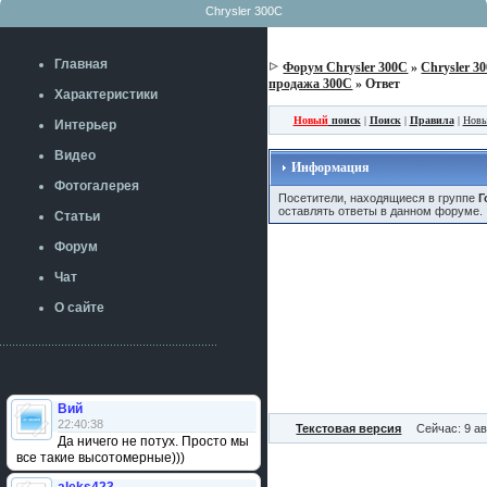
Chrysler 300C
Главная
Форум Chrysler 300C
»
Chrysler 3
продажа 300C
» Ответ
Характеристики
Новый
поиск
|
Поиск
|
Правила
|
Новы
Интерьер
Видео
Информация
Фотогалерея
Посетители, находящиеся в группе
Г
оставлять ответы в данном форуме.
Статьи
Форум
Чат
О сайте
Вий
22:40:38
Текстовая версия
Сейчас: 9 ав
Да ничего не потух. Просто мы
все такие высотомерные)))