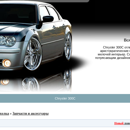
Вс
Chrysler 300С от
аристократические 
мелочей интерьер. С
потрясающим дизайном,
Chrysler 300C
холка
»
Запчасти и аксессуары
Новый
пои