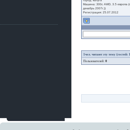
Город: калуга
Как, приобретением доволен?
Машина: 300с AWD, 3.5 европа 
ogneyar001
декабрь 2007г.))
Регистрация: 25.07.2012
2 июля 2026
Всем привет Год не было.
Разбил в \"хлам\" машину. Сейчас
купил другую. Но уже европу.
iMrCoffeeBLR4
2 июля 2026
[quote=vanos86]https://baza.dro
m.ru/ekaterinburg/wheel/disc/kolesnyj-
disk-replica-legeartis-cr4-7-5j-r18-5-115-
1
чел. читают эту тему (гостей: 
et24-dia71-6-s-
g3280718810.html[/quote]
Пользователей:
0
У меня такие же стоят в Литве
покупал с резиной норм диски правда
за реплику не скажу там орига
iMrCoffeeBLR4
2 июля 2026
А то с нашей разболтовкой не
могу найти нормальные диски одна
шляпа какая то нужны 20 радиуса