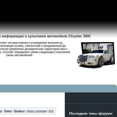
я информация о культовом автомобиле Chrysler 300C
личает экспрессивная и узнаваемая внешность,
пропорции кузова, элегантный и продуманный до
очетая уверенные динамические характеристики с
 Chrysler определяет облик следующего поколения
своих автомобилей.
ск
|
Поиск
|
Правила
|
Новые сообщения
|
RSS
Последние темы форума: