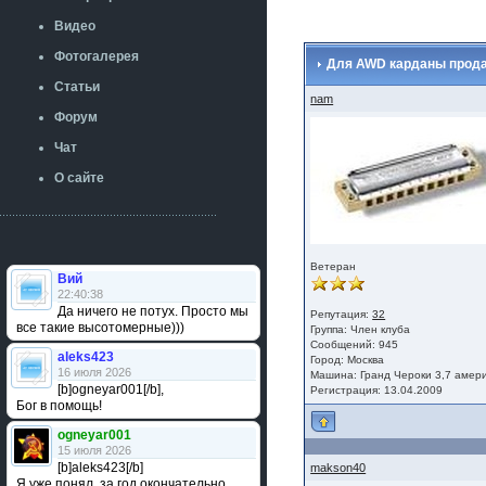
Видео
Фотогалерея
Для AWD карданы продам
Статьи
nam
Форум
Чат
О сайте
Ветеран
Вий
22:40:38
Да ничего не потух. Просто мы
Репутация:
32
все такие высотомерные)))
Группа:
Член клуба
Сообщений: 945
aleks423
Город: Москва
16 июля 2026
Машина: Гранд Чероки 3,7 амер
[b]ogneyar001[/b],
Регистрация: 13.04.2009
Бог в помощь!
ogneyar001
15 июля 2026
[b]aleks423[/b]
makson40
Я уже понял, за год окончательно