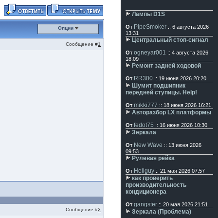
Лампы D1S
PipeSmoker
От
:: 6 августа 2026
Опции
13:31
Центральный стоп-сигнал
Сообщение #
1
ogneyar001
От
:: 4 августа 2026
18:09
Ремонт задней ходовой
RR300
От
:: 19 июня 2026 20:20
Шумит подшипник
передней ступицы. Help!
mikki777
От
:: 18 июня 2026 16:21
Авторазбор LX платформы
fedot75
От
:: 16 июня 2026 10:30
Зеркала
New Wave
От
:: 13 июня 2026
09:53
Рулевая рейка
Hellguy
От
:: 21 мая 2026 07:57
как проверить
производительность
кондиционера
gangster
От
:: 20 мая 2026 21:51
Сообщение #
2
Зеркала (Проблема)