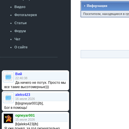
Информация
Видео
Посетители, находящиеся в г
Фотогалерея
Статьи
Форум
Чат
О сайте
Вий
22:40:38
Да ничего не потух. Просто мы
все такие высотомерные)))
aleks423
16 июля 2026
[b]ogneyar001[/b],
Бог в помощь!
ogneyar001
15 июля 2026
[b]aleks423[/b]
Я уже понял, за год окончательно