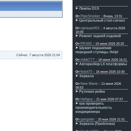
Лампы D1S
PipeSmoker
От
:: Вчера, 13:31
Центральный стоп-сигнал
ogneyar001
От
:: 4 августа 2026
18:09
Ремонт задней ходовой
RR300
От
:: 19 июня 2026 20:20
Шумит подшипник
передней ступицы. Help!
Сейчас: 7 августа 2026 21:04
mikki777
От
:: 18 июня 2026 16:21
Авторазбор LX платформы
fedot75
От
:: 16 июня 2026 10:30
Зеркала
New Wave
От
:: 13 июня 2026
09:53
Рулевая рейка
Hellguy
От
:: 21 мая 2026 07:57
как проверить
производительность
кондиционера
gangster
От
:: 20 мая 2026 21:51
Зеркала (Проблема)