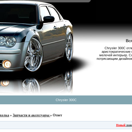
Вс
Chrysler 300С от
аристократические 
мелочей интерьер. С
потрясающим дизайном,
Chrysler 300C
холка
»
Запчасти и аксессуары
» Ответ
Новый
пои