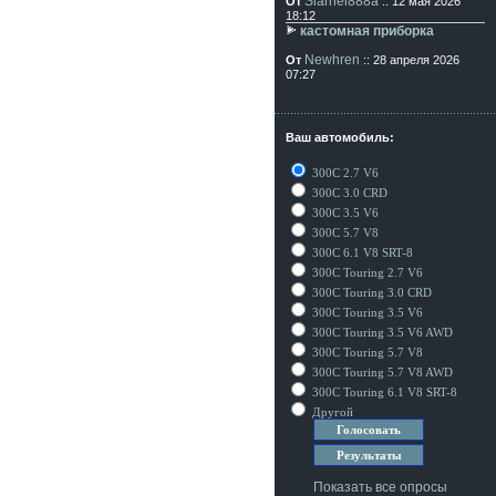
Siarhei888a
От
:: 12 мая 2026
18:12
кастомная приборка
Newhren
От
:: 28 апреля 2026
07:27
Ваш автомобиль:
300C 2.7 V6
300C 3.0 CRD
300C 3.5 V6
300C 5.7 V8
300C 6.1 V8 SRT-8
300C Touring 2.7 V6
300C Touring 3.0 CRD
300C Touring 3.5 V6
300C Touring 3.5 V6 AWD
300C Touring 5.7 V8
300C Touring 5.7 V8 AWD
300C Touring 6.1 V8 SRT-8
Другой
Показать все опросы