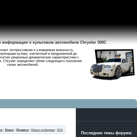
я информация о культовом автомобиле Chrysler 300C
личает экспрессивная и узнаваемая внешность,
пропорции кузова, элегантный и продуманный до
очетая уверенные динамические характеристики с
 Chrysler определяет облик следующего поколения
своих автомобилей.
ск
|
Поиск
|
Правила
|
Новые сообщения
|
RSS
Последние темы форума: