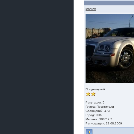
leontev
Продвинутый
Репутация:
5
Группа:
Посетители
Сообщений: 473
Город: СПб
Машина: 300С 2,7
Регистрация: 28.08.2009