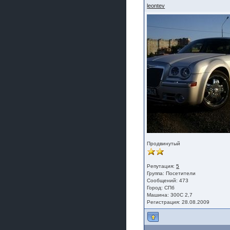
leontev
Продвинутый
Репутация:
5
Группа:
Посетители
Сообщений: 473
Город: СПб
Машина: 300С 2,7
Регистрация: 28.08.2009