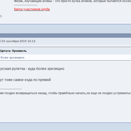
Физик, изучающий атомы - это просто кучка атомов, которые пытаются осозн
--------------------
Карта участников клуба
WD
23 сентября 2015 14:13
Цитата: Кромвель
более зрелищное.
русская рулетка - куда более зрелищно
тут тоже самое езда по прямой
-------------------
же поздно возвращаться назад ,чтобы правИльно начать,но еще не поздно устремитьс