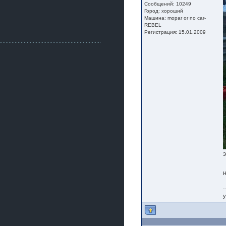
Как, приобретением доволен?
Сообщений: 10249
Город: хороший
ogneyar001
Машина: mopar or no car-
2 июля 2026
REBEL
Всем привет Год не было.
Регистрация: 15.01.2009
Разбил в \"хлам\" машину. Сейчас
купил другую. Но уже европу.
iMrCoffeeBLR4
2 июля 2026
[quote=vanos86]https://baza.dro
m.ru/ekaterinburg/wheel/disc/kolesnyj-
disk-replica-legeartis-cr4-7-5j-r18-5-115-
et24-dia71-6-s-
g3280718810.html[/quote]
У меня такие же стоят в Литве
покупал с резиной норм диски правда
за реплику не скажу там орига
iMrCoffeeBLR4
2 июля 2026
А то с нашей разболтовкой не
могу найти нормальные диски одна
шляпа какая то нужны 20 радиуса
-
у