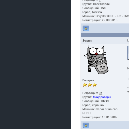
Группа:
Посетители
Сообщений: 158
Город: Москва
Машина: Chrysler 300C - 3.5 - R
Регистрация: 22.03.2013
Эдсон
Ветеран
-
у
Репутация:
85
Группа:
Модераторы
Сообщений: 10249
Город: хороший
Машина: mopar or no car-
REBEL
Регистрация: 15.01.2009