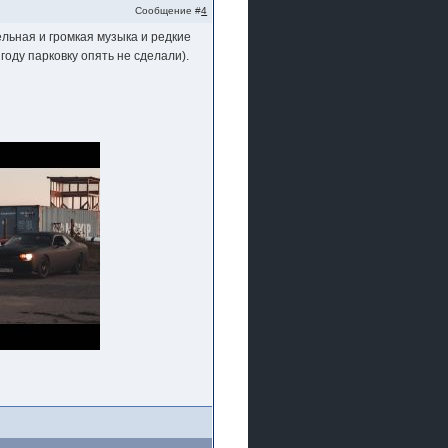
Сообщение #
4
ельная и громкая музыка и редкие
году парковку опять не сделали).