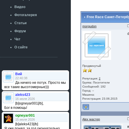
Видео
Фотогалерея
Free Race Санкт-Петербу
Статьи
morgudon
Форум
d
Чат
О сайте
Продвинутый
Вий
22:40:38
Репутация:
2
Да ничего не потух. Просто мы
Группа:
Посетители
все такие высотомерные)))
Сообщений: 192
Город: --
aleks423
Машина:
16 июля 2026
Регистрация: 23.06.2015
[b]ogneyar001[/b],
Бог в помощь!
ogneyar001
Alex мастер
15 июля 2026
[b]aleks423[/b]
Я уже понял, за год окончательно