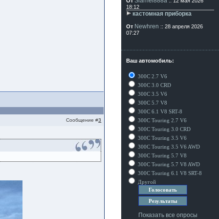
Siarhei888a
От
:: 12 мая 2026
18:12
кастомная приборка
Newhren
От
:: 28 апреля 2026
07:27
Ваш автомобиль:
300C 2.7 V6
300C 3.0 CRD
300C 3.5 V6
300C 5.7 V8
300C 6.1 V8 SRT-8
Сообщение #
3
300C Touring 2.7 V6
300C Touring 3.0 CRD
300C Touring 3.5 V6
300C Touring 3.5 V6 AWD
300C Touring 5.7 V8
300C Touring 5.7 V8 AWD
300C Touring 6.1 V8 SRT-8
Другой
Показать все опросы