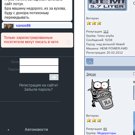
сайт потух.
Бра машину недорого, из за кузова,
буду с донора потихоньку
перекидывать.
Ветеран
vanos86
14 июля 2026
Репутация:
112
Привет народ. Кто нибудь
Группа:
Член клуба
Только зарегистрированные
сравнивал подушку акпп бензиновой и
Сообщений: 5238
посетители могут писать в чате.
дизельной машины намера
Город: над вольной Невой
4578063AG и 4578061AG? По фото
Машина: HEMI POWER AWD
очень похожи.
Регистрация: 20.02.2012
iMrCoffeeBLR4
Логин
11 июля 2026
Пароль
[b]era124[/b],
Ага понял буду знать спасибо
Эдсон
большое :smile:
Регистрация на сайте!
era124
Забыли пароль?
7 июля 2026
[b]iMrCoffeeBLR4[/b],
разболтовка 5х114.3 спокойно
садится на наши ступицы
aleks423
Ветеран
5 июля 2026
[b]ogneyar001[/b],
Рад приветствовать!
Репутация:
85
Автоновости
А здесь уже кладбищенская тишина...
Группа:
Модераторы