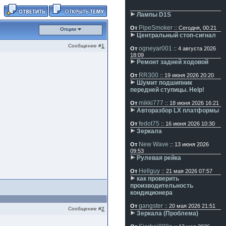
Лампы D1S
PipeSmoker
От
:: Сегодня, 00:21
Опции
Центральный стоп-сигнал
Сообщение #
1
ogneyar001
От
:: 4 августа 2026
18:09
Ремонт задней ходовой
RR300
От
:: 19 июня 2026 20:20
Шумит подшипник
передней ступицы. Help!
mikki777
От
:: 18 июня 2026 16:21
Авторазбор LX платформы
fedot75
От
:: 16 июня 2026 10:30
Зеркала
New Wave
От
:: 13 июня 2026
09:53
Рулевая рейка
Hellguy
От
:: 21 мая 2026 07:57
как проверить
производительность
кондиционера
gangster
От
:: 20 мая 2026 21:51
Сообщение #
2
Зеркала (Проблема)