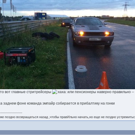
это вот главные стритрейсеры
или пенсионеры наверно правильно --
на заднем фоне команда эмпайр собирается в прибалтику на гонки
-------------------
же поздно возвращаться назад ,чтобы правИльно начать,но еще не поздно устремитьс