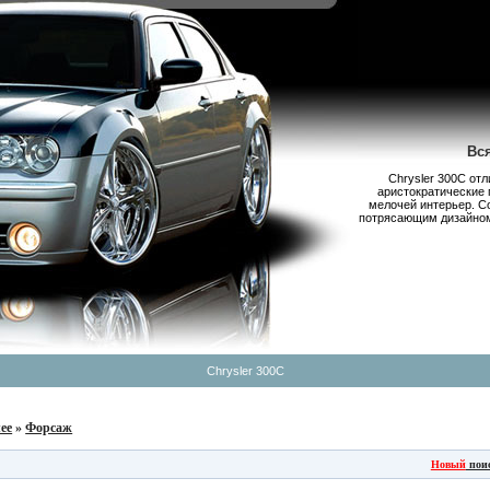
Вс
Chrysler 300С от
аристократические 
мелочей интерьер. С
потрясающим дизайном,
Chrysler 300C
ее
»
Форсаж
Новый
пои