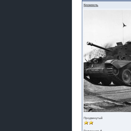
Кромвель
Продвинутый
Репутация:
6