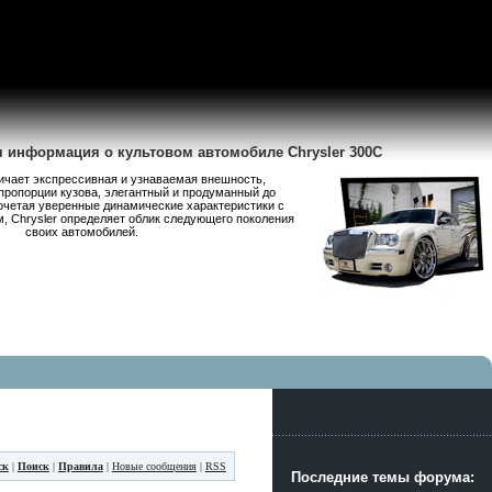
я информация о культовом автомобиле Chrysler 300C
личает экспрессивная и узнаваемая внешность,
пропорции кузова, элегантный и продуманный до
очетая уверенные динамические характеристики с
 Chrysler определяет облик следующего поколения
своих автомобилей.
ск
|
Поиск
|
Правила
|
Новые сообщения
|
RSS
Последние темы форума: