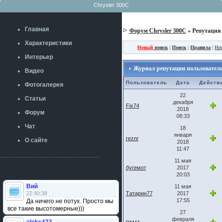
Chrysler 300C
Главная
Форум Chrysler 300C
» Репутация
Характеристики
Новый
поиск
|
Поиск
|
Правила
|
Но
Интерьер
Журнал репутации пользователя: 
Видео
Пользователь
Дата
Действ
Фотогалерея
22
Статьи
декабря
Fix74
2018
Форум
08:33
Чат
18
января
reznr
О сайте
2018
11:47
11 мая
бугемот
2017
20:03
Вий
11 мая
22:40:38
Татарин77
2017
17:55
Да ничего не потух. Просто мы
все такие высотомерные)))
27
февраля