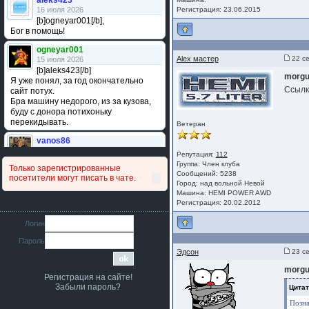
aleks423
16 июля 2026
Регистрация: 23.06.2015
[b]ogneyar001[/b],
Бог в помощь!
ogneyar001
Alex мастер
22 се
15 июля 2026
[b]aleks423[/b]
morgu
Я уже понял, за год окончательно
Ссылк
сайт потух.
Бра машину недорого, из за кузова,
буду с донора потихоньку
перекидывать.
Ветеран
vanos86
14 июля 2026
Репутация:
112
Привет народ. Кто нибудь
Группа:
Член клуба
Только зарегистрированные
сравнивал подушку акпп бензиновой и
Сообщений: 5238
посетители могут писать в чате.
дизельной машины намера
Город: над вольной Невой
4578063AG и 4578061AG? По фото
Машина: HEMI POWER AWD
очень похожи.
Регистрация: 20.02.2012
iMrCoffeeBLR4
Логин
11 июля 2026
Пароль
[b]era124[/b],
Ага понял буду знать спасибо
Эдсон
23 се
большое :smile:
morgu
Регистрация на сайте!
era124
Забыли пароль?
Цитат
7 июля 2026
[b]iMrCoffeeBLR4[/b],
Позна