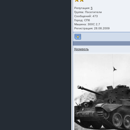
Репутация:
5
Группа:
Посетители
Сообщений: 473
Город: СПб
Машина: 300С 2,7
Регистрация: 28.08.2009
Кромвель