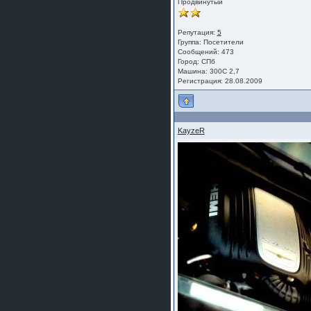
Продвинутый
Репутация:
5
Группа:
Посетители
Сообщений: 473
Город: СПб
Машина: 300С 2,7
Регистрация: 28.08.2009
KayzeR