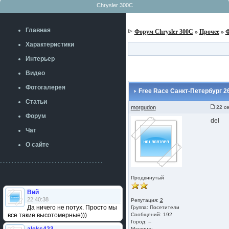
Chrysler 300C
Главная
Форум Chrysler 300C
»
Прочее
»
Ф
Характеристики
Интерьер
Видео
Фотогалерея
Free Race Санкт-Петербург 26
Статьи
morgudon
22 се
Форум
del
Чат
О сайте
Продвинутый
Вий
22:40:38
Репутация:
2
Да ничего не потух. Просто мы
Группа:
Посетители
все такие высотомерные)))
Сообщений: 192
Город: --
Машина: