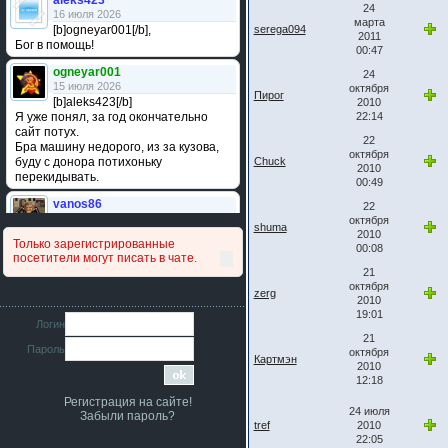
aleks423
24
16 июля 2026
марта
[b]ogneyar001[/b],
serega094
2011
Бог в помощь!
00:47
ogneyar001
24
15 июля 2026
октября
Пирог
[b]aleks423[/b]
2010
Я уже понял, за год окончательно
22:14
сайт потух.
22
Бра машину недорого, из за кузова,
октября
буду с донора потихоньку
Chuck
2010
перекидывать.
00:49
vanos86
22
14 июля 2026
октября
shuma
Привет народ. Кто нибудь
2010
Только зарегистрированные
сравнивал подушку акпп бензиновой и
00:08
посетители могут писать в чате.
дизельной машины намера
21
4578063AG и 4578061AG? По фото
октября
очень похожи.
zerg
2010
19:01
iMrCoffeeBLR4
Логин
11 июля 2026
21
Пароль
[b]era124[/b],
октября
Картмэн
Ага понял буду знать спасибо
2010
большое :smile:
12:18
Регистрация на сайте!
era124
24 июля
Забыли пароль?
7 июля 2026
tref
2010
[b]iMrCoffeeBLR4[/b],
22:05