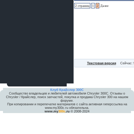
шляпа какая то нужны 20 радиуса
2 страниц
1
2
Далее
Текстовая версия
Сейчас: 
Клуб Крайслер 300C
Сообщество владельцев и любителей автомобиля Chrysler 300С. Отзывы о
Chrysler / Крайслер, поиск запчастей, покупка и продажа Chrysler 300 на нашем
форуме.
При копировании и перепечатке материалов с сайта активная гиперссылка на
www.my300c.ru обязательна.
www.my
300c
.ru
© 2008-2024