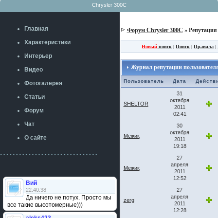
Chrysler 300C
Главная
Форум Chrysler 300C
» Репутация
Характеристики
Новый
поиск
|
Поиск
|
Правила
|
Интерьер
Журнал репутации пользователя
Видео
Пользователь
Дата
Действ
Фотогалерея
31
Статьи
октября
SHELTOR
2011
Форум
02:41
Чат
30
октября
Межик
О сайте
2011
19:18
27
апреля
Межик
2011
12:52
Вий
22:40:38
27
апреля
Да ничего не потух. Просто мы
zerg
2011
все такие высотомерные)))
12:28