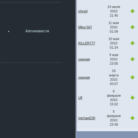
разболтовка 5х114.3 спокойно
садится на наши ступицы
24 июля
shved
2010
aleks423
21:45
5 июля 2026
11 мая
[b]ogneyar001[/b],
Mika-567
2010
Рад приветствовать!
Автоновости
01:09
А здесь уже кладбищенская тишина...
Как, приобретением доволен?
10 мая
KILLER777
2010
ogneyar001
01:24
2 июля 2026
Всем привет Год не было.
9 мая
хищник
2010
Разбил в \"хлам\" машину. Сейчас
23:05
купил другую. Но уже европу.
29
iMrCoffeeBLR4
марта
2 июля 2026
хищник
2010
[quote=vanos86]https://baza.dro
20:07
m.ru/ekaterinburg/wheel/disc/kolesnyj-
disk-replica-legeartis-cr4-7-5j-r18-5-115-
6
et24-dia71-6-s-
февраля
Ulf
2010
g3280718810.html[/quote]
15:02
У меня такие же стоят в Литве
покупал с резиной норм диски правда
5
за реплику не скажу там орига
февраля
michael230
2010
iMrCoffeeBLR4
23:49
2 июля 2026
А то с нашей разболтовкой не
могу найти нормальные диски одна