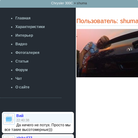
Chrysler 300C
» shuma
Главная
Пользователь: shum
Характеристики
Интерьер
Видео
Фотогалерея
Статьи
Форум
Чат
О сайте
Вий
22:40:38
Да ничего не потух. Просто мы
все такие высотомерные)))