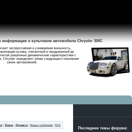
я информация о культовом автомобиле Chrysler 300C
личает экспрессивная и узнаваемая внешность,
пропорции кузова, элегантный и продуманный до
очетая уверенные динамические характеристики с
 Chrysler определяет облик следующего поколения
своих автомобилей.
ск
|
Поиск
|
Правила
|
Новые сообщения
|
RSS
Последние темы форума: