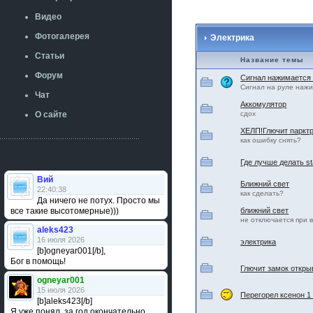
Видео
Фотогалерея
Электрика
Статьи
Название темы
Форум
Сигнал нажимается
Сигнал на руле нажи
Чат
Аккомулятор
О сайте
сдох
ХЕЛП!Глючит паркт
как ошибку снять?
Где лучше делать s
Вий
Ближний свет
22:40:38
как сделать?
Да ничего не потух. Просто мы
все такие высотомерные)))
ближний свет
не отключается при 
aleks423
16 июля 2026
электрика
[b]ogneyar001[/b],
Бог в помощь!
Глючит замок откры
ogneyar001
15 июля 2026
Перегорел ксенон 1
[b]aleks423[/b]
Я уже понял, за год окончательно