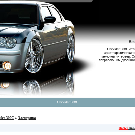
Вс
Chrysler 300С от
аристократические 
мелочей интерьер. С
потрясающим дизайном,
Chrysler 300C
sler 300C
»
Электрика
Новый
пои