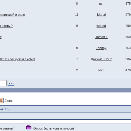
0
uvi
375
анителей и реле
11
Manal
979
 взять ?
9
isound
490
w
1
Roman L
360
8
Johnny
763
0C 2.7 V6 нужна схема!
7
Джеймс_Понт
984
2
olfim
478
51
Далее
ей: 13)
е ответы)
Опрос (есть новые голоса)