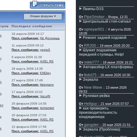
Лампы D1S
Опции форума
PipeSmoker
От
:: Вчера, 13:31
Центральный стоп-сигнал
тров
Последнее сообщение
ogneyar001
От
:: 4 августа 2026
18:09
16 апреля 2009 16:17
5
Ремонт задней ходовой
Посл. сообщение:
Не Догонишь
RR300
11 апреля 2009 09:12
От
:: 19 июня 2026 20:20
4
Посл. сообщение:
yegreS
Шумит подшипник
передней ступицы. Help!
6 апреля 2009 11:29
7
Посл. сообщение:
AXEL RS
mikki777
От
:: 18 июня 2026 16:21
Авторазбор LX платформы
29 марта 2009 13:39
5
Посл. сообщение:
ENDrey
fedot75
От
:: 16 июня 2026 10:30
Зеркала
27 марта 2009 17:48
0
Посл. сообщение:
kleemann
New Wave
От
:: 13 июня 2026
09:53
17 марта 2009 10:02
3
Рулевая рейка
Посл. сообщение:
VaLeRi
Hellguy
26 февраля 2009 14:56
От
:: 21 мая 2026 07:57
82
Посл. сообщение:
termometr
как проверить
производительность
20 февраля 2009 17:03
кондиционера
4
Посл. сообщение:
AXEL RS
gangster
От
:: 20 мая 2026 21:51
10 февраля 2009 17:59
5
Зеркала (Проблема)
Посл. сообщение:
AXEL RS