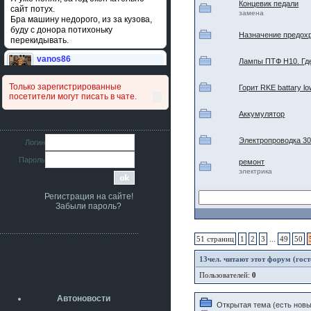
Концевик педали
сайт потух.
замена
Бра машину недорого, из за кузова,
буду с донора потихоньку
Назначение предохр
перекидывать.
vanos86
Лампы ПТФ Н10. Где
14 июля 2026
Привет народ. Кто нибудь
Только зарегистрированные
Горит RKE battary lo
сравнивал подушку акпп бензиновой и
посетители могут писать в чате.
дизельной машины намера
4578063AG и 4578061AG? По фото
Аккумулятор
очень похожи.
iMrCoffeeBLR4
Электропроводка 30
Логин
11 июля 2026
Пароль
[b]era124[/b],
ремонт
Ага понял буду знать спасибо
электрика
большое :smile:
Регистрация на сайте!
era124
Забыли пароль?
7 июля 2026
[b]iMrCoffeeBLR4[/b],
разболтовка 5х114.3 спокойно
51 страниц
1
2
3
...
49
50
садится на наши ступицы
13
чел. читают этот форум (гост
aleks423
5 июля 2026
Пользователей:
0
[b]ogneyar001[/b],
Рад приветствовать!
Автоновости
А здесь уже кладбищенская тишина...
Открытая тема (есть новы