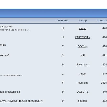
Ответов
Автор
Просмо
 с усилием
11
magm
440
мается с усилием-почему
11
KARYMCHIK
494
роник
7
DOCtop
478
tarscan?
3
WP
491
9
kleemann
328
1
Angel
349
вытаскивании ключа
6
magnum
1515
вания багажника
9
AXEL RS
349
 штук. Неужели только оригинал???
9
sounddj
312