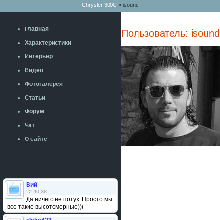
Chrysler 300C
» isound
Главная
Пользователь: isound
Характеристики
Интерьер
Видео
Фотогалерея
Статьи
Форум
Чат
О сайте
Вий
22:40:38
Да ничего не потух. Просто мы
все такие высотомерные)))