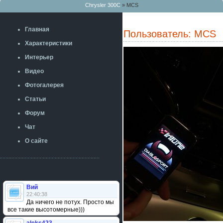
Chrysler 300C
» MCS
Главная
Пользователь: MCS
Характеристики
Интерьер
Видео
Фотогалерея
Статьи
Форум
Чат
О сайте
Вий
22:40:38
Да ничего не потух. Просто мы
все такие высотомерные)))