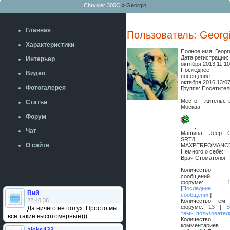
Chrysler 300C
» Georgio
Главная
Пользователь: Georg
Характеристики
Полное имя:
Георг
Дата регистрации
Интерьер
октября 2013 11:1
Последнее
Видео
посещение
октября 2016 13:0
Фотогалерея
Группа: Посетител
Место жительств
Статьи
Москва
Форум
:
Чат
Машина:
Jeep 
SRT8
О сайте
MAXPERFOMANC
Немного о себе:
Врач Стоматолог
Количество
сообщений 
форуме:
[
Последние
Вий
сообщения
]
22:40:38
Количество тем 
форуме:
13
[
В
Да ничего не потух. Просто мы
темы пользовател
все такие высотомерные)))
Количество
комментариев 