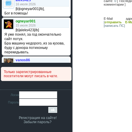
aleks423
сайте:
0
[ Послед
16 июля 2026
комментарии ]
[b]ogneyar001[/b],
Бог в помощь!
E-Mail адре
ogneyar001
[
отправить E-Ma
15 июля 2026
[написать ПС]
[b]aleks423[/b]
Я уже понял, за год окончательно
сайт потух.
Бра машину недорого, из за кузова,
буду с донора потихоньку
перекидывать.
vanos86
14 июля 2026
Привет народ. Кто нибудь
Только зарегистрированные
сравнивал подушку акпп бензиновой и
посетители могут писать в чате.
дизельной машины намера
4578063AG и 4578061AG? По фото
очень похожи.
iMrCoffeeBLR4
Логин
11 июля 2026
Пароль
[b]era124[/b],
Ага понял буду знать спасибо
большое :smile:
Регистрация на сайте!
era124
Забыли пароль?
7 июля 2026
[b]iMrCoffeeBLR4[/b],