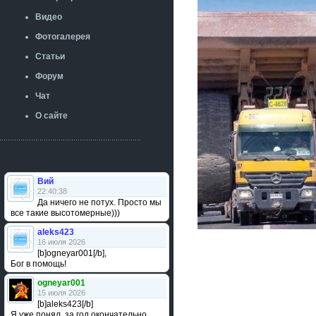
Видео
Фотогалерея
Статьи
Форум
Чат
О сайте
Вий
22:40:38
Да ничего не потух. Просто мы
все такие высотомерные)))
aleks423
16 июля 2026
[b]ogneyar001[/b],
Бог в помощь!
ogneyar001
15 июля 2026
[b]aleks423[/b]
Я уже понял, за год окончательно