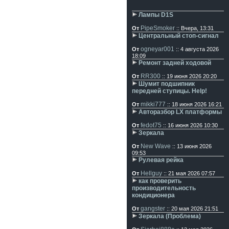
Лампы D1S
PipeSmoker
От
:: Вчера, 13:31
Центральный стоп-сигнал
ogneyar001
От
:: 4 августа 2026
18:09
Ремонт задней ходовой
RR300
От
:: 19 июня 2026 20:20
Шумит подшипник
передней ступицы. Help!
mikki777
От
:: 18 июня 2026 16:21
Авторазбор LX платформы
fedot75
От
:: 16 июня 2026 10:30
Зеркала
New Wave
От
:: 13 июня 2026
09:53
Рулевая рейка
Hellguy
От
:: 21 мая 2026 07:57
как проверить
производительность
кондиционера
gangster
От
:: 20 мая 2026 21:51
Зеркала (Проблема)