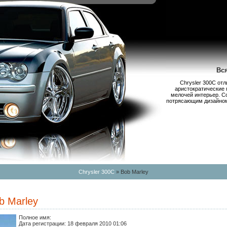
Вс
Chrysler 300С от
аристократические 
мелочей интерьер. С
потрясающим дизайном,
Chrysler 300C
» Bob Marley
b Marley
Полное имя:
Дата регистрации:
18 февраля 2010 01:06