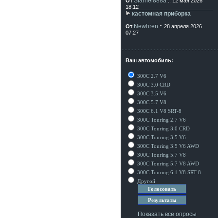
Siarhei888a
От
:: 12 мая 2026
18:12
кастомная приборка
Newhren
От
:: 28 апреля 2026
07:27
Ваш автомобиль:
300C 2.7 V6
300C 3.0 CRD
300C 3.5 V6
300C 5.7 V8
300C 6.1 V8 SRT-8
300C Touring 2.7 V6
300C Touring 3.0 CRD
300C Touring 3.5 V6
300C Touring 3.5 V6 AWD
300C Touring 5.7 V8
300C Touring 5.7 V8 AWD
300C Touring 6.1 V8 SRT-8
Другой
Показать все опросы