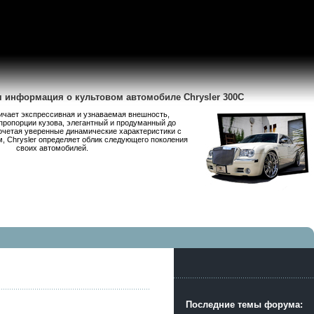
я информация о культовом автомобиле Chrysler 300C
личает экспрессивная и узнаваемая внешность,
пропорции кузова, элегантный и продуманный до
очетая уверенные динамические характеристики с
 Chrysler определяет облик следующего поколения
своих автомобилей.
Последние темы форума: